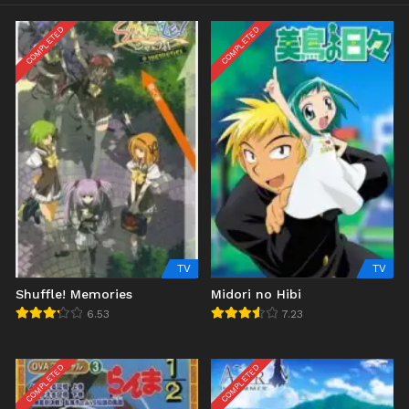
COMPLETED
COMPLETED
TV
TV
Shuffle! Memories
Midori no Hibi
6.53
7.23
COMPLETED
COMPLETED