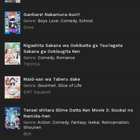
Ganbare! Nakamura-kun!!
Genre
:
Boys Love
,
Comedy
,
School
Drive
Nigashita Sakana wa Ookikatta ga Tsuriageta
Sakana ga Ookisugita Ken
Genre
:
Comedy
,
Romance
TROYCA
Maid-san wa Taberu dake
Genre
:
Gourmet
,
Slice of Life
EMT Squared
Tensei shitara Slime Datta Ken Movie 2: Soukai no
Namida-hen
Genre
:
Action
,
Comedy
,
Fantasy
,
Isekai
,
Reincarnation
,
Shounen
8bit