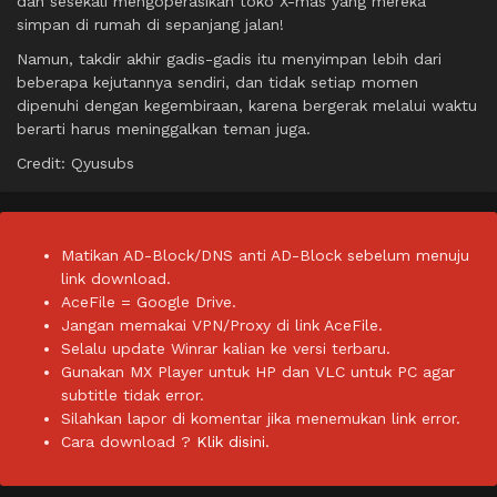
dan sesekali mengoperasikan toko X-mas yang mereka
simpan di rumah di sepanjang jalan!
Namun, takdir akhir gadis-gadis itu menyimpan lebih dari
beberapa kejutannya sendiri, dan tidak setiap momen
dipenuhi dengan kegembiraan, karena bergerak melalui waktu
berarti harus meninggalkan teman juga.
Credit: Qyusubs
Matikan AD-Block/DNS anti AD-Block sebelum menuju
link download.
AceFile = Google Drive.
Jangan memakai VPN/Proxy di link AceFile.
Selalu update Winrar kalian ke versi terbaru.
Gunakan MX Player untuk HP dan VLC untuk PC agar
subtitle tidak error.
Silahkan lapor di komentar jika menemukan link error.
Cara download ?
Klik disini.