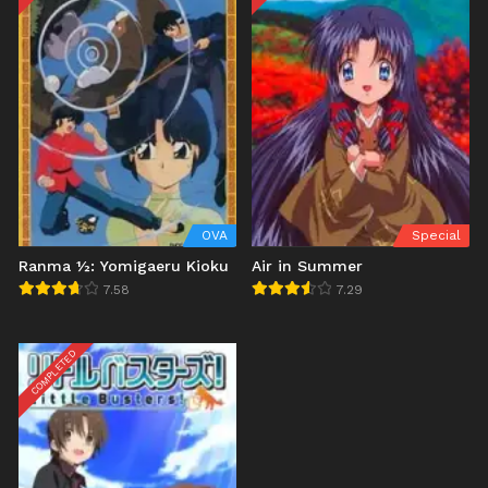
OVA
Special
Ranma ½: Yomigaeru Kioku
Air in Summer
7.58
7.29
COMPLETED