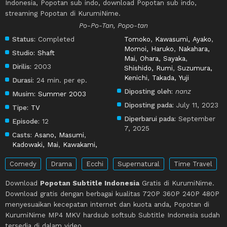
Indonesia, Popotan sub indo, download Popotan sub indo,
streaming Popotan di KurumiNime.
Po-Po-Tan, Popo-tan
Status:
Completed
Tomoko
,
Kawasumi, Ayako
,
Momoi, Haruko
,
Nakahara,
Studio:
Shaft
Mai
,
Ohara, Sayaka
,
Dirilis:
2003
Shishido, Rumi
,
Suzumura,
Kenichi
,
Takada, Yuji
Durasi:
24 min. per ep.
Diposting oleh:
nanz
Musim:
Summer 2003
Diposting pada:
July 11, 2023
Tipe:
TV
Diperbarui pada:
September
Episode:
12
7, 2025
Casts:
Asano, Masumi
,
Kadowaki, Mai
,
Kawakami,
Comedy
Drama
Ecchi
Supernatural
Time Travel
Download
Popotan Subtitle Indonesia
Gratis di KurumiNime.
Download gratis dengan berbagai kualitas 720P 360P 240P 480P
menyesuaikan kecepatan internet dan kuota anda, Popotan di
KurumiNime MP4 MKV hardsub softsub Subtitle Indonesia sudah
tersedia di dalam video.