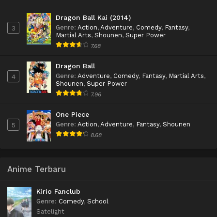
Dragon Ball Kai (2014)
Genre
:
Action
,
Adventure
,
Comedy
,
Fantasy
,
3
Martial Arts
,
Shounen
,
Super Power
7.68
Dragon Ball
Genre
:
Adventure
,
Comedy
,
Fantasy
,
Martial Arts
,
4
Shounen
,
Super Power
7.96
One Piece
Genre
:
Action
,
Adventure
,
Fantasy
,
Shounen
5
8.68
Anime Terbaru
Kirio Fanclub
Genre
:
Comedy
,
School
Satelight