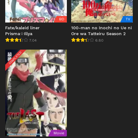
BD
TV
Fate/kaleid liner
100-man no Inochi no Ue ni
Prisma☆Illya
Ore wa Tatteiru Season 2
7.04
6.80
COMPLETED
Movie