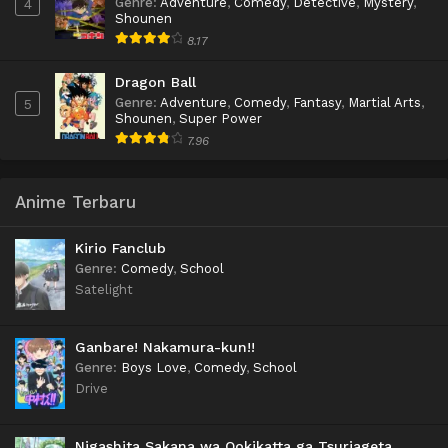
Genre
:
Adventure
,
Comedy
,
Detective
,
Mystery
,
4
Shounen
8.17
Dragon Ball
Genre
:
Adventure
,
Comedy
,
Fantasy
,
Martial Arts
,
5
Shounen
,
Super Power
7.96
Anime Terbaru
Kirio Fanclub
Genre
:
Comedy
,
School
Satelight
Ganbare! Nakamura-kun!!
Genre
:
Boys Love
,
Comedy
,
School
Drive
Nigashita Sakana wa Ookikatta ga Tsuriageta