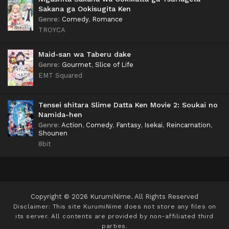
Sakana ga Ookisugita Ken
Genre
:
Comedy
,
Romance
TROYCA
Maid-san wa Taberu dake
Genre
:
Gourmet
,
Slice of Life
EMT Squared
Tensei shitara Slime Datta Ken Movie 2: Soukai no
Namida-hen
Genre
:
Action
,
Comedy
,
Fantasy
,
Isekai
,
Reincarnation
,
Shounen
8bit
Copyright © 2026 KurumiNime. All Rights Reserved
Disclaimer: This site
KurumiNime
does not store any files on
its server. All contents are provided by non-affiliated third
parties.