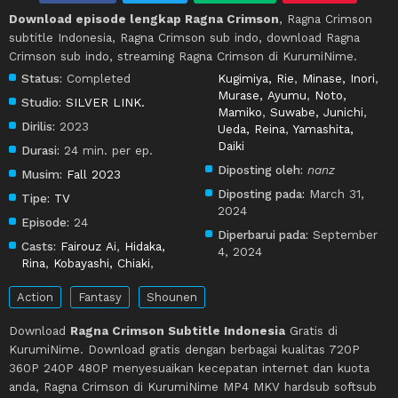
Download episode lengkap Ragna Crimson
, Ragna Crimson
subtitle Indonesia, Ragna Crimson sub indo, download Ragna
Crimson sub indo, streaming Ragna Crimson di KurumiNime.
Status:
Completed
Kugimiya, Rie
,
Minase, Inori
,
Murase, Ayumu
,
Noto,
Studio:
SILVER LINK.
Mamiko
,
Suwabe, Junichi
,
Dirilis:
2023
Ueda, Reina
,
Yamashita,
Daiki
Durasi:
24 min. per ep.
Diposting oleh:
nanz
Musim:
Fall 2023
Diposting pada:
March 31,
Tipe:
TV
2024
Episode:
24
Diperbarui pada:
September
Casts:
Fairouz Ai
,
Hidaka,
4, 2024
Rina
,
Kobayashi, Chiaki
,
Action
Fantasy
Shounen
Download
Ragna Crimson Subtitle Indonesia
Gratis di
KurumiNime. Download gratis dengan berbagai kualitas 720P
360P 240P 480P menyesuaikan kecepatan internet dan kuota
anda, Ragna Crimson di KurumiNime MP4 MKV hardsub softsub