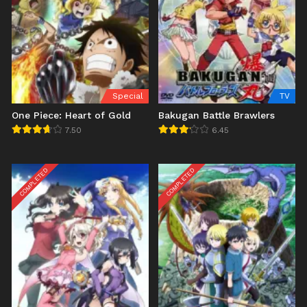
Special
TV
One Piece: Heart of Gold
Bakugan Battle Brawlers
7.50
6.45
COMPLETED
COMPLETED