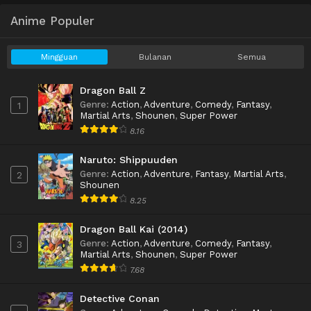
Anime Populer
Mingguan
Bulanan
Semua
Dragon Ball Z
Genre
:
Action
,
Adventure
,
Comedy
,
Fantasy
,
1
Martial Arts
,
Shounen
,
Super Power
8.16
Naruto: Shippuuden
Genre
:
Action
,
Adventure
,
Fantasy
,
Martial Arts
,
2
Shounen
8.25
Dragon Ball Kai (2014)
Genre
:
Action
,
Adventure
,
Comedy
,
Fantasy
,
3
Martial Arts
,
Shounen
,
Super Power
7.68
Detective Conan