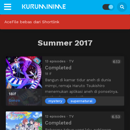
AceFile bebas dari Shortlink
Summer 2017
13 episodes · TV
6.13
Completed
18 If
Bangun di kamar tidur aneh di dunia
mimpi, remaja Haruto Tsukishiro
menemukan aplikasi aneh di ponselnya.
18if
Ketika dia mengaktifkan programnya,
Gonzo
mystery
supernatural
seorang wanita aneh muncul dan
mencoba menyeretnya ke wilayahnya.
Untungnya, seorang gadis misterius
12 episodes · TV
6.53
berambut putih memutuskan hubungan
Completed
mereka dan membantunya melarikan
Beberapa tahun yang lalu, pahlawan