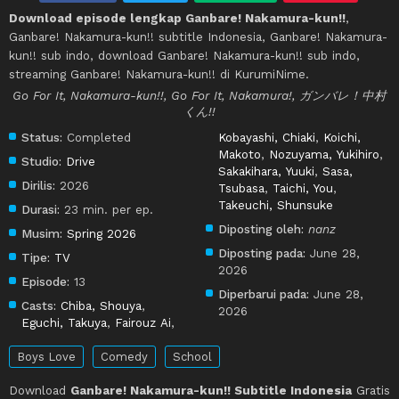
Download episode lengkap Ganbare! Nakamura-kun!!
,
Ganbare! Nakamura-kun!! subtitle Indonesia, Ganbare! Nakamura-
kun!! sub indo, download Ganbare! Nakamura-kun!! sub indo,
streaming Ganbare! Nakamura-kun!! di KurumiNime.
Go For It, Nakamura-kun!!, Go For It, Nakamura!, ガンバレ！中村
くん!!
Status:
Completed
Kobayashi, Chiaki
,
Koichi,
Makoto
,
Nozuyama, Yukihiro
,
Studio:
Drive
Sakakihara, Yuuki
,
Sasa,
Dirilis:
2026
Tsubasa
,
Taichi, You
,
Takeuchi, Shunsuke
Durasi:
23 min. per ep.
Diposting oleh:
nanz
Musim:
Spring 2026
Diposting pada:
June 28,
Tipe:
TV
2026
Episode:
13
Diperbarui pada:
June 28,
Casts:
Chiba, Shouya
,
2026
Eguchi, Takuya
,
Fairouz Ai
,
Boys Love
Comedy
School
Download
Ganbare! Nakamura-kun!! Subtitle Indonesia
Gratis