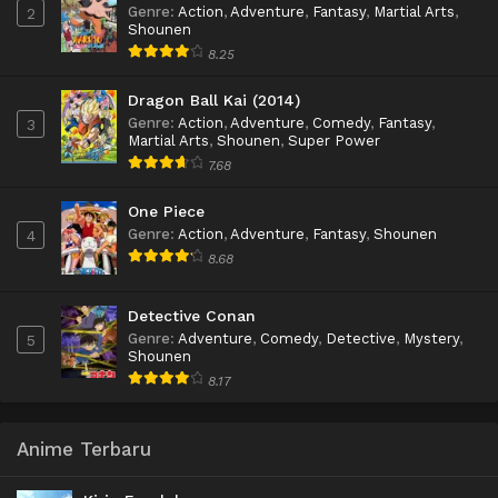
Genre
:
Action
,
Adventure
,
Fantasy
,
Martial Arts
,
2
Shounen
8.25
Dragon Ball Kai (2014)
Genre
:
Action
,
Adventure
,
Comedy
,
Fantasy
,
3
Martial Arts
,
Shounen
,
Super Power
7.68
One Piece
Genre
:
Action
,
Adventure
,
Fantasy
,
Shounen
4
8.68
Detective Conan
Genre
:
Adventure
,
Comedy
,
Detective
,
Mystery
,
5
Shounen
8.17
Anime Terbaru