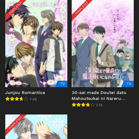
COMPLETED
COMPLETED
TV
TV
Junjou Romantica
30-sai made Doutei dato
Mahoutsukai ni Nareru
7.48
Rashii
7.74
COMPLETED