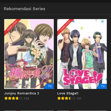
Rekomendasi Series
COMPLETED
COMPLETED
TV
TV
Junjou Romantica 2
Love Stage!!
7.70
7.17