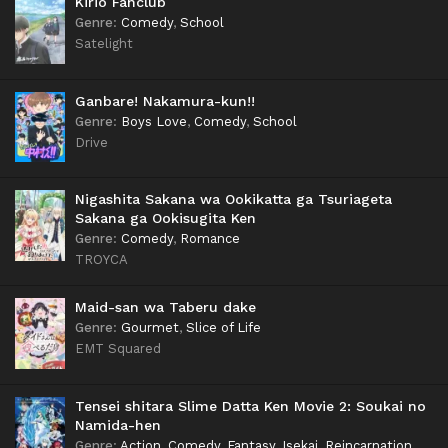
Kirio Fanclub
Genre
:
Comedy
,
School
Satelight
Ganbare! Nakamura-kun!!
Genre
:
Boys Love
,
Comedy
,
School
Drive
Nigashita Sakana wa Ookikatta ga Tsuriageta
Sakana ga Ookisugita Ken
Genre
:
Comedy
,
Romance
TROYCA
Maid-san wa Taberu dake
Genre
:
Gourmet
,
Slice of Life
EMT Squared
Tensei shitara Slime Datta Ken Movie 2: Soukai no
Namida-hen
Genre
:
Action
,
Comedy
,
Fantasy
,
Isekai
,
Reincarnation
,