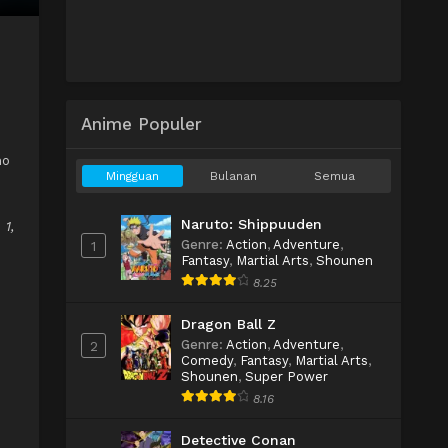
Anime Populer
no
Mingguan
Bulanan
Semua
Naruto: Shippuuden
 1,
Genre
:
Action
,
Adventure
,
1
Fantasy
,
Martial Arts
,
Shounen
8.25
Dragon Ball Z
Genre
:
Action
,
Adventure
,
2
Comedy
,
Fantasy
,
Martial Arts
,
Shounen
,
Super Power
8.16
Detective Conan