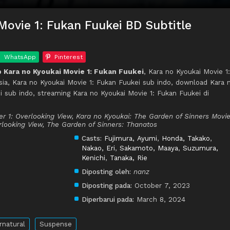
Movie 1: Fukan Fuukei BD Subtitle
WhatsApp
Pinterest
Kara no Kyoukai Movie 1: Fukan Fuukei
, Kara no Kyoukai Movie 1:
sia, Kara no Kyoukai Movie 1: Fukan Fuukei sub indo, download Kara 
i sub indo, streaming Kara no Kyoukai Movie 1: Fukan Fuukei di
r 1: Overlooking View, Kara no Kyoukai: The Garden of Sinners Movie
rlooking View, The Garden of Sinners: Thanatos
Casts:
Fujimura, Ayumi
,
Honda, Takako
,
Nakao, Eri
,
Sakamoto, Maaya
,
Suzumura,
Kenichi
,
Tanaka, Rie
Diposting oleh:
nanz
Diposting pada:
October 7, 2023
Diperbarui pada:
March 8, 2024
rnatural
Suspense