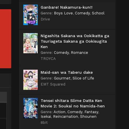
Ganbare! Nakamura-kun!!
Genre
:
Boys Love
,
Comedy
,
School
Drive
Nigashita Sakana wa Ookikatta ga
Tsuriageta Sakana ga Ookisugita
Ken
Genre
:
Comedy
,
Romance
TROYCA
Maid-san wa Taberu dake
Genre
:
Gourmet
,
Slice of Life
EMT Squared
Tensei shitara Slime Datta Ken
Movie 2: Soukai no Namida-hen
Genre
:
Action
,
Comedy
,
Fantasy
,
Isekai
,
Reincarnation
,
Shounen
8bit