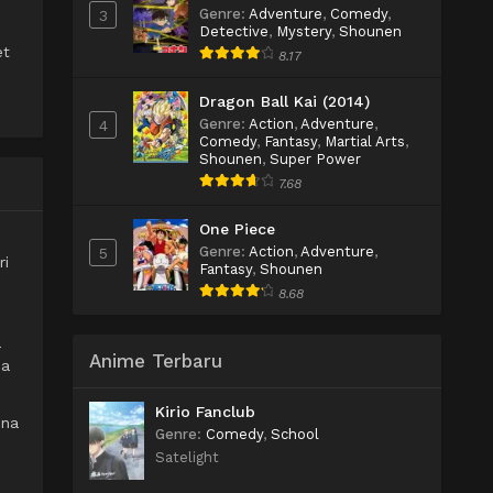
Genre
:
Adventure
,
Comedy
,
3
Detective
,
Mystery
,
Shounen
et
8.17
Dragon Ball Kai (2014)
Genre
:
Action
,
Adventure
,
4
Comedy
,
Fantasy
,
Martial Arts
,
Shounen
,
Super Power
7.68
One Piece
Genre
:
Action
,
Adventure
,
5
ri
Fantasy
,
Shounen
8.68
a
Anime Terbaru
ja
Kirio Fanclub
ena
Genre
:
Comedy
,
School
Satelight