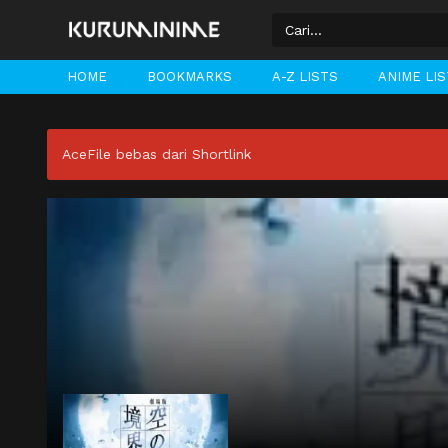
HOME
BOOKMARKS
A-Z LISTS
ANIME LI
AceFile bebas dari Shortlink