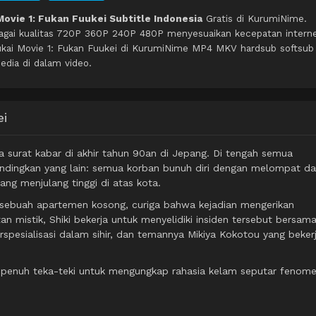
Movie 1: Fukan Fuukei Subtitle Indonesia
Gratis di KurumiNime.
agai kualitas 720P 360P 240P 480P menyesuaikan kecepatan intern
ukai Movie 1: Fukan Fuukei di KurumiNime MP4 MKV hardsub softsub
edia di dalam video.
ei
a surat kabar di akhir tahun 90an di Jepang. Di tengah semua
andingkan yang lain: semua korban bunuh diri dengan melompat da
ng menjulang tinggi di atas kota.
 di sebuah apartemen kosong, curiga bahwa kejadian mengerikan
an mistik, Shiki bekerja untuk menyelidiki insiden tersebut bersam
spesialisasi dalam sihir, dan temannya Mikiya Kokotou yang beker
ng penuh teka-teki untuk mengungkap rahasia kelam seputar fenom