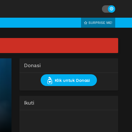
SURPRISE ME!
Donasi
Klik untuk Donasi
Ikuti