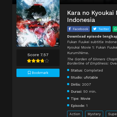
Kara no Kyoukai 
Indonesia
Facebook
Twitter
Download episode lengkap 
Fukan Fuukei subtitle Indone
Kyoukai Movie 1: Fukan Fuuke
KurumiNime.
Score 7.57
The Garden of Sinners Chapte
Borderline of Emptiness: Ove
Status:
Completed
Bookmark
Studio:
ufotable
Dirilis:
2007
Durasi:
50 min.
Tipe:
Movie
Episode:
1
Action
Mystery
Supe