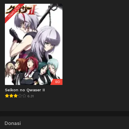
COMPLETED
BD
Seikon no Qwaser II
6.31
Donasi