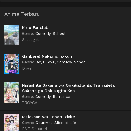
Anime Terbaru
Kirio Fanclub
Genre
:
Comedy
,
School
Satelight
Ganbare! Nakamura-kun!!
Genre
:
Boys Love
,
Comedy
,
School
Drive
Nigashita Sakana wa Ookikatta ga Tsuriageta
Sakana ga Ookisugita Ken
Genre
:
Comedy
,
Romance
TROYCA
Maid-san wa Taberu dake
Genre
:
Gourmet
,
Slice of Life
EMT Squared