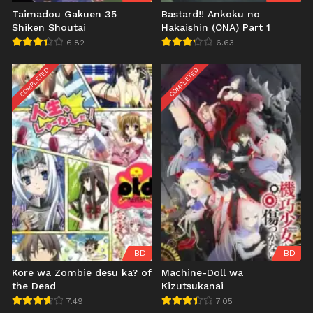
Taimadou Gakuen 35
Bastard!! Ankoku no
Shiken Shoutai
Hakaishin (ONA) Part 1
6.82
6.63
COMPLETED
COMPLETED
BD
BD
Kore wa Zombie desu ka? of
Machine-Doll wa
the Dead
Kizutsukanai
7.49
7.05