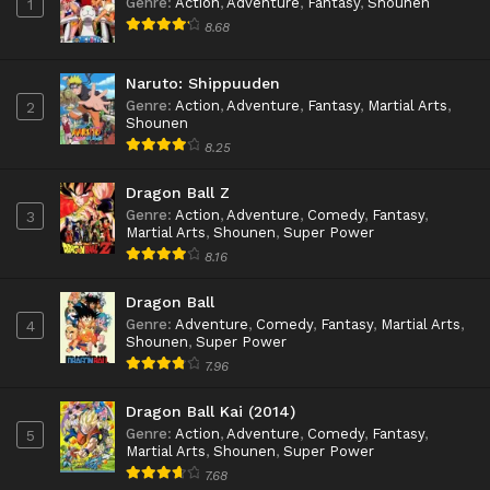
Genre
:
Action
,
Adventure
,
Fantasy
,
Shounen
1
8.68
Naruto: Shippuuden
Genre
:
Action
,
Adventure
,
Fantasy
,
Martial Arts
,
2
Shounen
8.25
Dragon Ball Z
Genre
:
Action
,
Adventure
,
Comedy
,
Fantasy
,
3
Martial Arts
,
Shounen
,
Super Power
8.16
Dragon Ball
Genre
:
Adventure
,
Comedy
,
Fantasy
,
Martial Arts
,
4
Shounen
,
Super Power
7.96
Dragon Ball Kai (2014)
Genre
:
Action
,
Adventure
,
Comedy
,
Fantasy
,
5
Martial Arts
,
Shounen
,
Super Power
7.68