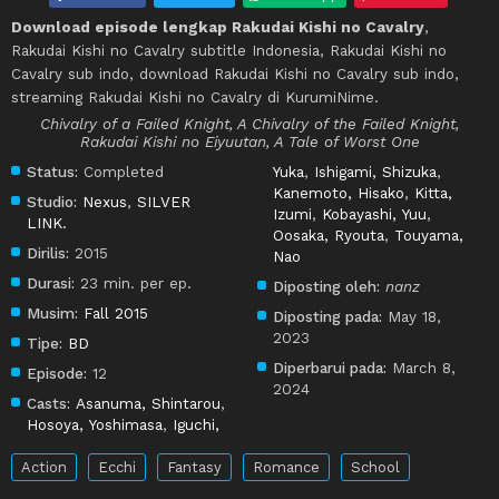
Download episode lengkap Rakudai Kishi no Cavalry
,
Rakudai Kishi no Cavalry subtitle Indonesia, Rakudai Kishi no
Cavalry sub indo, download Rakudai Kishi no Cavalry sub indo,
streaming Rakudai Kishi no Cavalry di KurumiNime.
Chivalry of a Failed Knight, A Chivalry of the Failed Knight,
Rakudai Kishi no Eiyuutan, A Tale of Worst One
Status:
Completed
Yuka
,
Ishigami, Shizuka
,
Kanemoto, Hisako
,
Kitta,
Studio:
Nexus
,
SILVER
Izumi
,
Kobayashi, Yuu
,
LINK.
Oosaka, Ryouta
,
Touyama,
Dirilis:
2015
Nao
Durasi:
23 min. per ep.
Diposting oleh:
nanz
Musim:
Fall 2015
Diposting pada:
May 18,
2023
Tipe:
BD
Diperbarui pada:
March 8,
Episode:
12
2024
Casts:
Asanuma, Shintarou
,
Hosoya, Yoshimasa
,
Iguchi,
Action
Ecchi
Fantasy
Romance
School