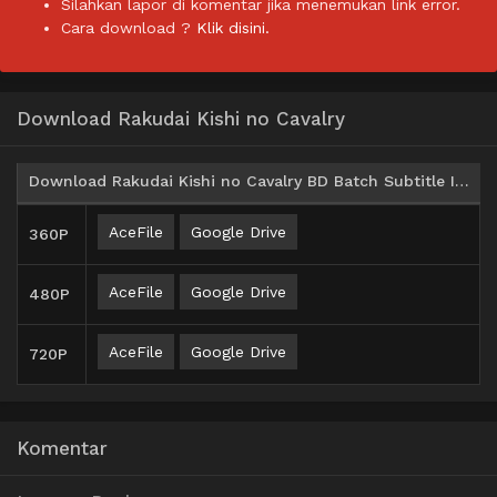
Silahkan lapor di komentar jika menemukan link error.
Cara download ?
Klik disini.
Download Rakudai Kishi no Cavalry
Download Rakudai Kishi no Cavalry BD Batch Subtitle Indonesia
AceFile
Google Drive
360P
AceFile
Google Drive
480P
AceFile
Google Drive
720P
Komentar