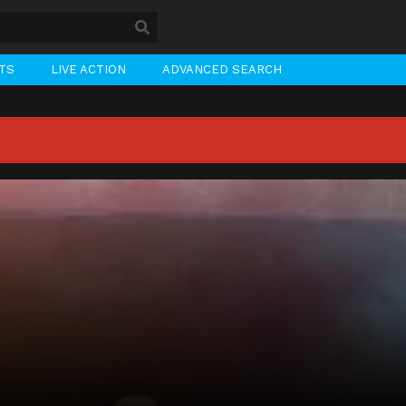
STS
LIVE ACTION
ADVANCED SEARCH