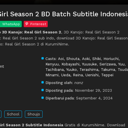
Girl Season 2 BD Batch Subtitle Indonesi
WhatsApp
Pinterest
3D Kanojo: Real Girl Season 2
, 3D Kanojo: Real Girl Season 2
o: Real Girl Season 2 sub indo, download 3D Kanojo: Real Girl Season
o: Real Girl Season 2 di KurumiNime.
Casts:
Aoi, Shouta
,
Aoki, Shiki
,
Horiuchi,
Kenyuu
,
Kobayashi, Yuusuke
,
Serizawa, Yuu
,
nt
Tachibana, Yuuko
,
Terashima, Takuma
,
Tsuda
Minami
,
Ueda, Reina
,
Uenishi, Teppei
Diposting oleh:
nanz
Diposting pada:
November 29, 2023
Diperbarui pada:
September 4, 2024
School
Shoujo
irl Season 2 Subtitle Indonesia
Gratis di KurumiNime. Download