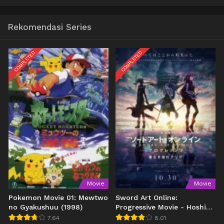
Rekomendasi Series
COMPLETED
COMPLETED
Movie
Movie
Pokemon Movie 01: Mewtwo
Sword Art Online:
no Gyakushuu (1998)
Progressive Movie - Hoshi
Naki Yoru no Aria
7.64
8.01