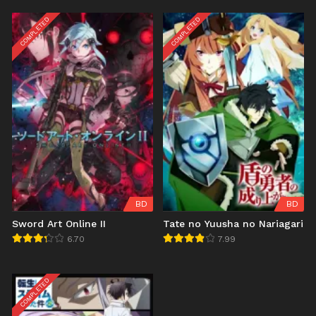
COMPLETED
COMPLETED
BD
BD
Sword Art Online II
Tate no Yuusha no Nariagari
6.70
7.99
COMPLETED