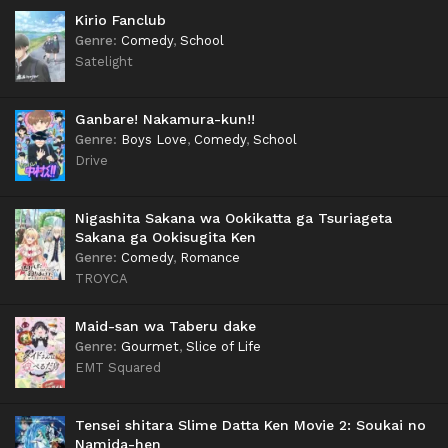
Kirio Fanclub
Genre
:
Comedy
,
School
Satelight
Ganbare! Nakamura-kun!!
Genre
:
Boys Love
,
Comedy
,
School
Drive
Nigashita Sakana wa Ookikatta ga Tsuriageta
Sakana ga Ookisugita Ken
Genre
:
Comedy
,
Romance
TROYCA
Maid-san wa Taberu dake
Genre
:
Gourmet
,
Slice of Life
EMT Squared
Tensei shitara Slime Datta Ken Movie 2: Soukai no
Namida-hen