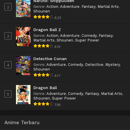
Naruto: Shippuuden
Genre
:
Action
,
Adventure
,
Fantasy
,
Martial Arts
,
2
Shounen
8.25
Dragon Ball Z
Genre
:
Action
,
Adventure
,
Comedy
,
Fantasy
,
3
Martial Arts
,
Shounen
,
Super Power
8.16
Detective Conan
Genre
:
Adventure
,
Comedy
,
Detective
,
Mystery
,
4
Shounen
8.17
Dragon Ball
Genre
:
Adventure
,
Comedy
,
Fantasy
,
Martial Arts
,
5
Shounen
,
Super Power
7.96
Anime Terbaru