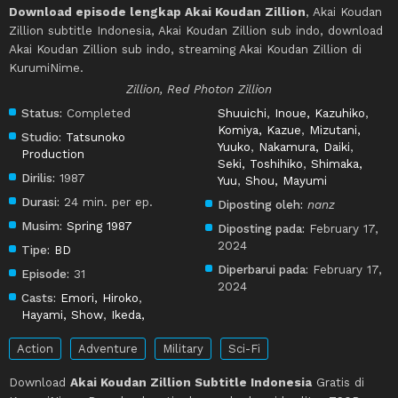
Download episode lengkap Akai Koudan Zillion
, Akai Koudan
Zillion subtitle Indonesia, Akai Koudan Zillion sub indo, download
Akai Koudan Zillion sub indo, streaming Akai Koudan Zillion di
KurumiNime.
Zillion, Red Photon Zillion
Status:
Completed
Shuuichi
,
Inoue, Kazuhiko
,
Komiya, Kazue
,
Mizutani,
Studio:
Tatsunoko
Yuuko
,
Nakamura, Daiki
,
Production
Seki, Toshihiko
,
Shimaka,
Dirilis:
1987
Yuu
,
Shou, Mayumi
Durasi:
24 min. per ep.
Diposting oleh:
nanz
Musim:
Spring 1987
Diposting pada:
February 17,
2024
Tipe:
BD
Diperbarui pada:
February 17,
Episode:
31
2024
Casts:
Emori, Hiroko
,
Hayami, Show
,
Ikeda,
Action
Adventure
Military
Sci-Fi
Download
Akai Koudan Zillion Subtitle Indonesia
Gratis di