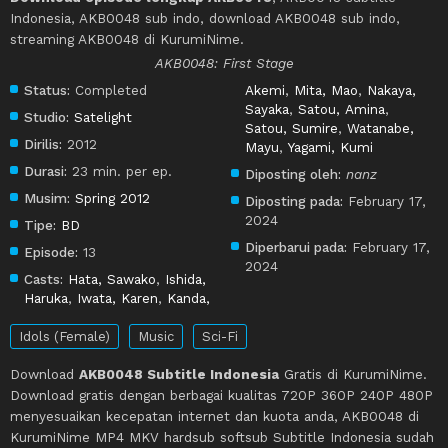
Indonesia, AKB0048 sub indo, download AKB0048 sub indo,
streaming AKB0048 di KurumiNime.
AKB0048: First Stage
Status:
Completed
Akemi
,
Mita, Mao
,
Nakaya,
Sayaka
,
Satou, Amina
,
Studio:
Satelight
Satou, Sumire
,
Watanabe,
Dirilis:
2012
Mayu
,
Yagami, Kumi
Durasi:
23 min. per ep.
Diposting oleh:
nanz
Musim:
Spring 2012
Diposting pada:
February 17,
2024
Tipe:
BD
Diperbarui pada:
February 17,
Episode:
13
2024
Casts:
Hata, Sawako
,
Ishida,
Haruka
,
Iwata, Karen
,
Kanda,
Idols (Female)
Music
Sci-Fi
Download
AKB0048 Subtitle Indonesia
Gratis di KurumiNime.
Download gratis dengan berbagai kualitas 720P 360P 240P 480P
menyesuaikan kecepatan internet dan kuota anda, AKB0048 di
KurumiNime MP4 MKV hardsub softsub Subtitle Indonesia sudah