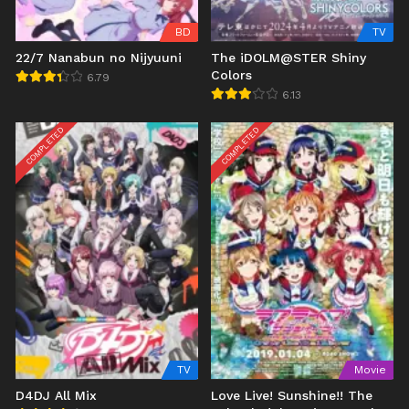
BD
TV
22/7 Nanabun no Nijyuuni
The iDOLM@STER Shiny
Colors
6.79
6.13
COMPLETED
COMPLETED
TV
Movie
D4DJ All Mix
Love Live! Sunshine!! The