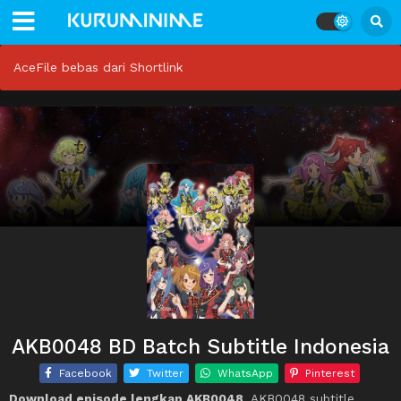
AceFile bebas dari Shortlink
AKB0048 BD Batch Subtitle Indonesia
Facebook
Twitter
WhatsApp
Pinterest
Download episode lengkap AKB0048
, AKB0048 subtitle