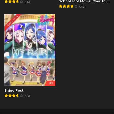
School Idol Movie: Over the
7.43
Rainbow
7.63
COMPLETED
BD
Shine Post
7.53