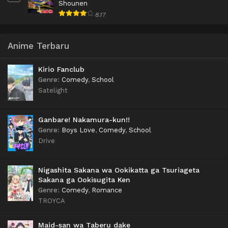
Shounen
8.17
Anime Terbaru
Kirio Fanclub
Genre
:
Comedy
,
School
Satelight
Ganbare! Nakamura-kun!!
Genre
:
Boys Love
,
Comedy
,
School
Drive
Nigashita Sakana wa Ookikatta ga Tsuriageta
Sakana ga Ookisugita Ken
Genre
:
Comedy
,
Romance
TROYCA
Maid-san wa Taberu dake