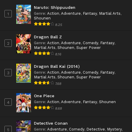
Naruto: Shippuuden
Genre
:
Action
,
Adventure
,
Fantasy
,
Martial Arts
,
1
Shounen
8.25
Dragon Ball Z
Genre
:
Action
,
Adventure
,
Comedy
,
Fantasy
,
2
Martial Arts
,
Shounen
,
Super Power
8.16
Dragon Ball Kai (2014)
Genre
:
Action
,
Adventure
,
Comedy
,
Fantasy
,
3
Martial Arts
,
Shounen
,
Super Power
7.68
One Piece
Genre
:
Action
,
Adventure
,
Fantasy
,
Shounen
4
8.68
Detective Conan
Genre
:
Adventure
,
Comedy
,
Detective
,
Mystery
,
5