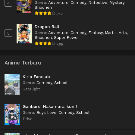
Genre
:
Adventure
,
Comedy
,
Detective
,
Mystery
,
4
Shounen
8.17
Dragon Ball
Genre
:
Adventure
,
Comedy
,
Fantasy
,
Martial Arts
,
5
Shounen
,
Super Power
7.96
Anime Terbaru
Kirio Fanclub
Genre
:
Comedy
,
School
Satelight
Ganbare! Nakamura-kun!!
Genre
:
Boys Love
,
Comedy
,
School
Drive