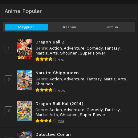
Anime Populer
Mingguan
Bulanan
Semua
Dragon Ball Z
Genre
:
Action
,
Adventure
,
Comedy
,
Fantasy
,
1
Martial Arts
,
Shounen
,
Super Power
8.16
Naruto: Shippuuden
Genre
:
Action
,
Adventure
,
Fantasy
,
Martial Arts
,
2
Shounen
8.25
Dragon Ball Kai (2014)
Genre
:
Action
,
Adventure
,
Comedy
,
Fantasy
,
3
Martial Arts
,
Shounen
,
Super Power
7.68
Detective Conan