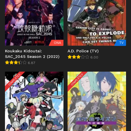
ONA
TV
Koukaku Kidoutai:
A.D. Police (TV)
SAC_2045 Season 2 (2022)
6.00
6.87
COMPLETED
COMPLETED