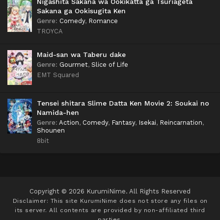
Nigashita Sakana wa Ookikatta ga Tsuriageta
Sakana ga Ookisugita Ken
Genre
:
Comedy
,
Romance
TROYCA
Maid-san wa Taberu dake
Genre
:
Gourmet
,
Slice of Life
EMT Squared
Tensei shitara Slime Datta Ken Movie 2: Soukai no
Namida-hen
Genre
:
Action
,
Comedy
,
Fantasy
,
Isekai
,
Reincarnation
,
Shounen
8bit
Copyright © 2026 KurumiNime. All Rights Reserved
Disclaimer: This site
KurumiNime
does not store any files on
its server. All contents are provided by non-affiliated third
parties.