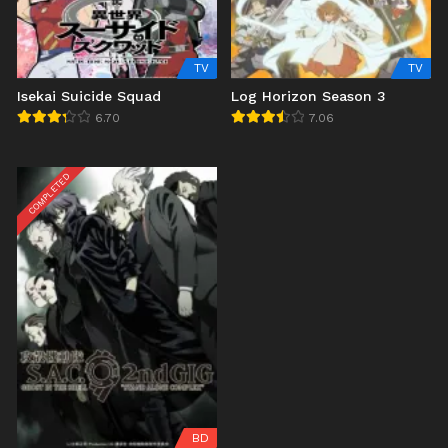
TV
TV
Isekai Suicide Squad
Log Horizon Season 3
6.70
7.06
COMPLETED
BD