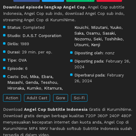
Download episode lengkap Angel Cop
, Angel Cop subtitle
Indonesia, Angel Cop sub indo, download Angel Cop sub indo,
streaming Angel Cop di KurumiNime.
Status:
Completed
Kouichi
,
Mizutani, Yuuko
,
Saka, Osamu
,
Sasaki,
Studio:
D.A.S.T Corporation
Nozomu
,
Seki, Toshihiko
,
Dirilis:
1989
Utsumi, Kenji
Durasi:
29 min. per ep.
Diposting oleh:
nanz
Tipe:
OVA
Diposting pada:
February 26,
2024
Episode:
6
Diperbarui pada:
February
Casts:
Doi, Mika
,
Ebara,
26, 2024
Masashi
,
Genda, Tesshou
,
Hironaka, Kumiko
,
Kitamura,
Action
Adult Cast
Gore
Sci-Fi
Download
Angel Cop Subtitle Indonesia
Gratis di KurumiNime.
Download gratis dengan berbagai kualitas 720P 360P 240P 480P
menyesuaikan kecepatan internet dan kuota anda, Angel Cop di
KurumiNime MP4 MKV hardsub softsub Subtitle Indonesia sudah
tersedia di dalam video.