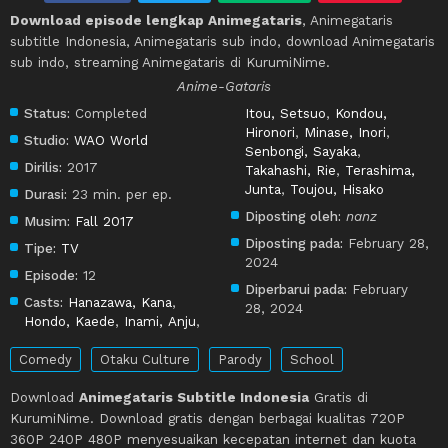
Download episode lengkap Animegataris
, Animegataris
subtitle Indonesia, Animegataris sub indo, download Animegataris
sub indo, streaming Animegataris di KurumiNime.
Anime-Gataris
Status:
Completed
Itou, Setsuo
,
Kondou,
Hironori
,
Minase, Inori
,
Studio:
WAO World
Senbongi, Sayaka
,
Dirilis:
2017
Takahashi, Rie
,
Terashima,
Junta
,
Toujou, Hisako
Durasi:
23 min. per ep.
Diposting oleh:
nanz
Musim:
Fall 2017
Diposting pada:
February 28,
Tipe:
TV
2024
Episode:
12
Diperbarui pada:
February
Casts:
Hanazawa, Kana
,
28, 2024
Hondo, Kaede
,
Inami, Anju
,
Comedy
Otaku Culture
Parody
School
Download
Animegataris Subtitle Indonesia
Gratis di
KurumiNime. Download gratis dengan berbagai kualitas 720P
360P 240P 480P menyesuaikan kecepatan internet dan kuota