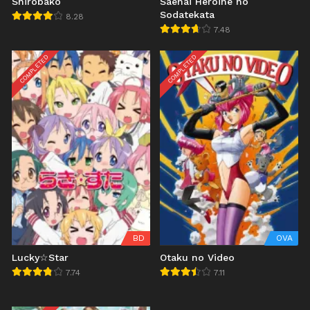
Shirobako
Saenai Heroine no
Sodatekata
8.28
7.48
COMPLETED
COMPLETED
BD
OVA
Lucky☆Star
Otaku no Video
7.74
7.11