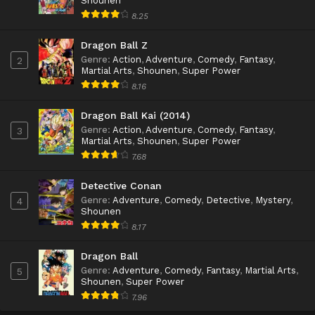
Shounen
8.25
Dragon Ball Z
Genre
:
Action
,
Adventure
,
Comedy
,
Fantasy
,
2
Martial Arts
,
Shounen
,
Super Power
8.16
Dragon Ball Kai (2014)
Genre
:
Action
,
Adventure
,
Comedy
,
Fantasy
,
3
Martial Arts
,
Shounen
,
Super Power
7.68
Detective Conan
Genre
:
Adventure
,
Comedy
,
Detective
,
Mystery
,
4
Shounen
8.17
Dragon Ball
Genre
:
Adventure
,
Comedy
,
Fantasy
,
Martial Arts
,
5
Shounen
,
Super Power
7.96