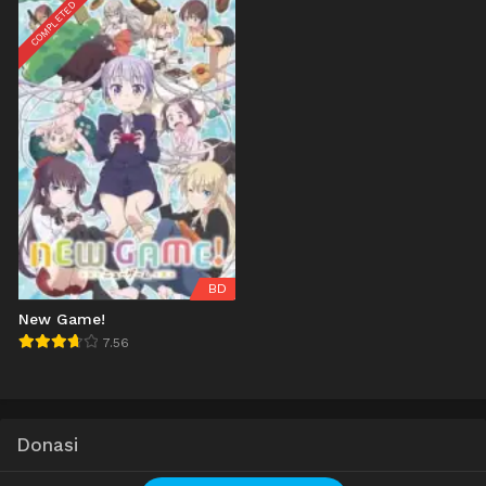
COMPLETED
BD
New Game!
7.56
Donasi