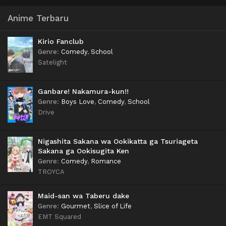
Anime Terbaru
Kirio Fanclub
Genre
:
Comedy
,
School
Satelight
Ganbare! Nakamura-kun!!
Genre
:
Boys Love
,
Comedy
,
School
Drive
Nigashita Sakana wa Ookikatta ga Tsuriageta
Sakana ga Ookisugita Ken
Genre
:
Comedy
,
Romance
TROYCA
Maid-san wa Taberu dake
Genre
:
Gourmet
,
Slice of Life
EMT Squared