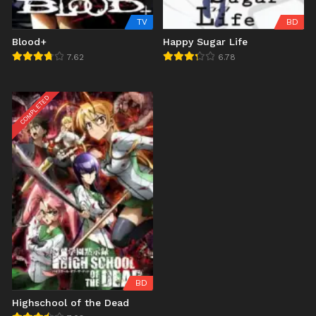
TV
BD
Blood+
Happy Sugar Life
7.62
6.78
COMPLETED
BD
Highschool of the Dead