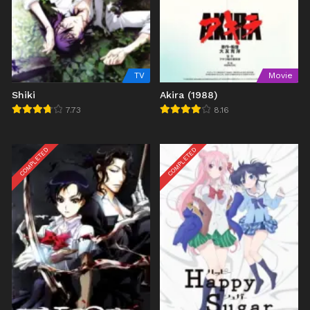
TV
Movie
Shiki
Akira (1988)
7.73
8.16
COMPLETED
COMPLETED