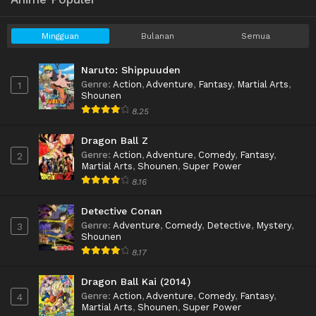
Mingguan
Bulanan
Semua
Naruto: Shippuuden
Genre
:
Action
,
Adventure
,
Fantasy
,
Martial Arts
,
1
Shounen
8.25
Dragon Ball Z
Genre
:
Action
,
Adventure
,
Comedy
,
Fantasy
,
2
Martial Arts
,
Shounen
,
Super Power
8.16
Detective Conan
Genre
:
Adventure
,
Comedy
,
Detective
,
Mystery
,
3
Shounen
8.17
Dragon Ball Kai (2014)
Genre
:
Action
,
Adventure
,
Comedy
,
Fantasy
,
4
Martial Arts
,
Shounen
,
Super Power