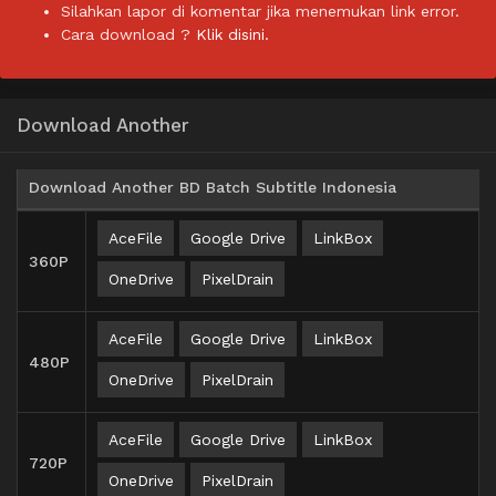
Silahkan lapor di komentar jika menemukan link error.
Cara download ?
Klik disini.
Download Another
Download Another BD Batch Subtitle Indonesia
AceFile
Google Drive
LinkBox
360P
OneDrive
PixelDrain
AceFile
Google Drive
LinkBox
480P
OneDrive
PixelDrain
AceFile
Google Drive
LinkBox
720P
OneDrive
PixelDrain