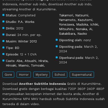
Indonesia, Another sub indo, download Another sub indo,
streaming Another di KurumiNime.
Status:
Completed
Takamori, Natsumi
,
Yamamoto, Kazutomi
,
Studio:
P.A. Works
Yonezawa, Madoka
,
Ichiki,
Dirilis:
2012
Mitsuhiro
,
Nonaka, Ai
,
Sakakibara, Naoko
Durasi:
24 min. per ep.
Diposting oleh:
nanz
Musim:
Winter 2012
Diposting pada:
March 2,
Tipe:
BD
2024
Episode:
12 + 1 OVA
Diperbarui pada:
March 2,
Casts:
Abe, Atsushi
,
Hirata,
2024
Hiroaki
,
Maeno, Tomoaki
,
Gore
Horror
Mystery
School
Supernatural
Download
Another Subtitle Indonesia
Gratis di KurumiNime.
Download gratis dengan berbagai kualitas 720P 360P 240P 480P
menyesuaikan kecepatan internet dan kuota anda, Another di
KurumiNime MP4 MKV hardsub softsub Subtitle Indonesia sudah
tersedia di dalam video.