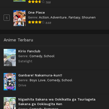
7.68
One Piece
Genre
:
Action
,
Adventure
,
Fantasy
,
Shounen
5
8.68
Anime Terbaru
Kirio Fanclub
Genre
:
Comedy
,
School
Satelight
Ganbare! Nakamura-kun!!
Genre
:
Boys Love
,
Comedy
,
School
Drive
Nigashita Sakana wa Ookikatta ga Tsuriageta
Sakana ga Ookisugita Ken
Genre
:
Comedy
,
Romance