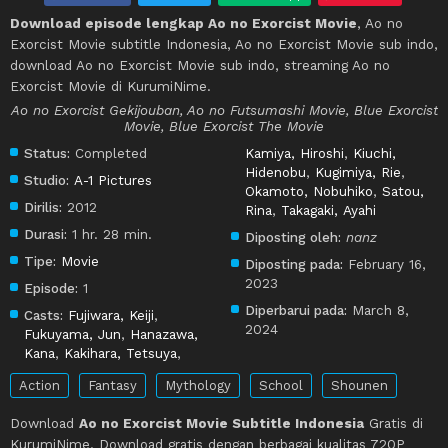
Download episode lengkap Ao no Exorcist Movie
, Ao no
Exorcist Movie subtitle Indonesia, Ao no Exorcist Movie sub indo,
download Ao no Exorcist Movie sub indo, streaming Ao no
Exorcist Movie di KurumiNime.
Ao no Exorcist Gekijouban, Ao no Futsumashi Movie, Blue Exorcist
Movie, Blue Exorcist The Movie
Status:
Completed
Kamiya, Hiroshi
,
Kiuchi,
Hidenobu
,
Kugimiya, Rie
,
Studio:
A-1 Pictures
Okamoto, Nobuhiko
,
Satou,
Dirilis:
2012
Rina
,
Takagaki, Ayahi
Durasi:
1 hr. 28 min.
Diposting oleh:
nanz
Tipe:
Movie
Diposting pada:
February 16,
2023
Episode:
1
Diperbarui pada:
March 8,
Casts:
Fujiwara, Keiji
,
2024
Fukuyama, Jun
,
Hanazawa,
Kana
,
Kakihara, Tetsuya
,
Action
Fantasy
Mythology
School
Shounen
Download
Ao no Exorcist Movie Subtitle Indonesia
Gratis di
KurumiNime. Download gratis dengan berbagai kualitas 720P