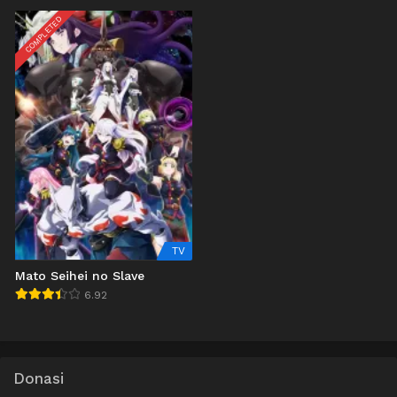
COMPLETED
TV
Mato Seihei no Slave
6.92
Donasi