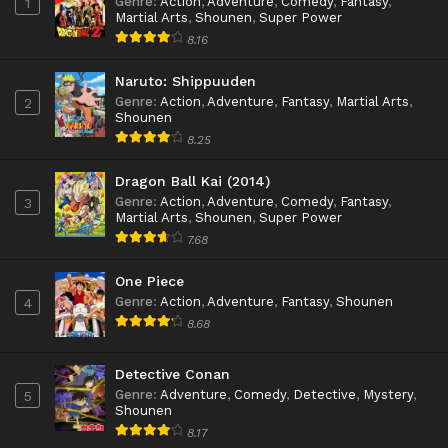
Genre
:
Action
,
Adventure
,
Comedy
,
Fantasy
,
1
Martial Arts
,
Shounen
,
Super Power
8.16
Naruto: Shippuuden
Genre
:
Action
,
Adventure
,
Fantasy
,
Martial Arts
,
2
Shounen
8.25
Dragon Ball Kai (2014)
Genre
:
Action
,
Adventure
,
Comedy
,
Fantasy
,
3
Martial Arts
,
Shounen
,
Super Power
7.68
One Piece
Genre
:
Action
,
Adventure
,
Fantasy
,
Shounen
4
8.68
Detective Conan
Genre
:
Adventure
,
Comedy
,
Detective
,
Mystery
,
5
Shounen
8.17