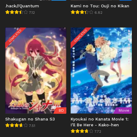
.hack//Quantum
Kami no Tou: Ouji no Kikan
7.12
6.82
COMPLETED
COMPLETED
BD
Movie
Shakugan no Shana S3
Kyoukai no Kanata Movie 1:
I'll Be Here - Kako-hen
7.51
7.72