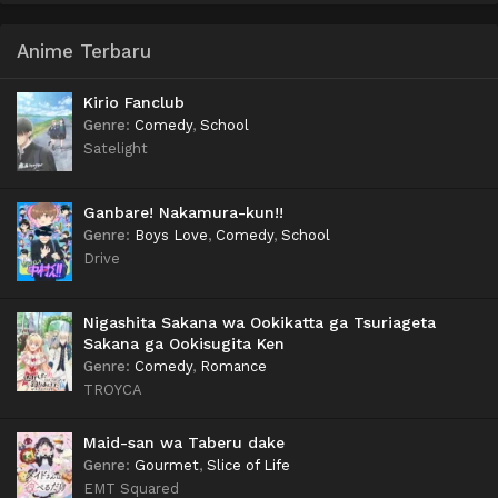
Anime Terbaru
Kirio Fanclub
Genre
:
Comedy
,
School
Satelight
Ganbare! Nakamura-kun!!
Genre
:
Boys Love
,
Comedy
,
School
Drive
Nigashita Sakana wa Ookikatta ga Tsuriageta
Sakana ga Ookisugita Ken
Genre
:
Comedy
,
Romance
TROYCA
Maid-san wa Taberu dake
Genre
:
Gourmet
,
Slice of Life
EMT Squared