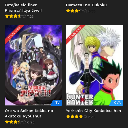
Fate/kaleid liner
Hametsu no Oukoku
Prisma☆Illya 2wei!
6.55
7.23
COMPLETED
COMPLETED
TV
OVA
Ore wa Seikan Kokka no
Yorkshin City Kanketsu-hen
Akutoku Ryoushu!
8.31
6.95