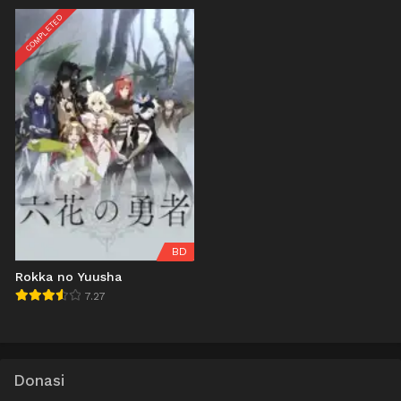
COMPLETED
BD
Rokka no Yuusha
7.27
Donasi