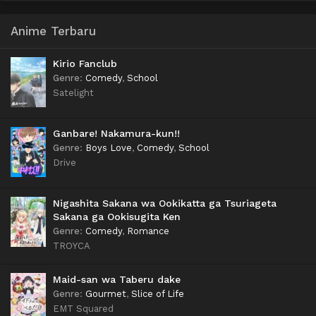
Anime Terbaru
Kirio Fanclub
Genre
:
Comedy
,
School
Satelight
Ganbare! Nakamura-kun!!
Genre
:
Boys Love
,
Comedy
,
School
Drive
Nigashita Sakana wa Ookikatta ga Tsuriageta
Sakana ga Ookisugita Ken
Genre
:
Comedy
,
Romance
TROYCA
Maid-san wa Taberu dake
Genre
:
Gourmet
,
Slice of Life
EMT Squared