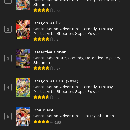
1
Shounen
8.25
Dragon Ball Z
Genre
:
Action
,
Adventure
,
Comedy
,
Fantasy
,
2
Martial Arts
,
Shounen
,
Super Power
8.16
Detective Conan
Genre
:
Adventure
,
Comedy
,
Detective
,
Mystery
,
3
Shounen
8.17
Dragon Ball Kai (2014)
Genre
:
Action
,
Adventure
,
Comedy
,
Fantasy
,
4
Martial Arts
,
Shounen
,
Super Power
7.68
One Piece
Genre
:
Action
,
Adventure
,
Fantasy
,
Shounen
5
8.68