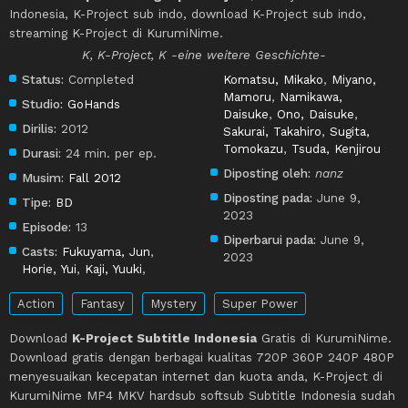
Indonesia, K-Project sub indo, download K-Project sub indo,
streaming K-Project di KurumiNime.
K, K-Project, K -eine weitere Geschichte-
Status:
Completed
Komatsu, Mikako
,
Miyano,
Mamoru
,
Namikawa,
Studio:
GoHands
Daisuke
,
Ono, Daisuke
,
Dirilis:
2012
Sakurai, Takahiro
,
Sugita,
Tomokazu
,
Tsuda, Kenjirou
Durasi:
24 min. per ep.
Diposting oleh:
nanz
Musim:
Fall 2012
Diposting pada:
June 9,
Tipe:
BD
2023
Episode:
13
Diperbarui pada:
June 9,
Casts:
Fukuyama, Jun
,
2023
Horie, Yui
,
Kaji, Yuuki
,
Action
Fantasy
Mystery
Super Power
Download
K-Project Subtitle Indonesia
Gratis di KurumiNime.
Download gratis dengan berbagai kualitas 720P 360P 240P 480P
menyesuaikan kecepatan internet dan kuota anda, K-Project di
KurumiNime MP4 MKV hardsub softsub Subtitle Indonesia sudah