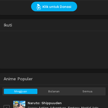
Klik untuk Donasi
Ikuti
Anime Populer
Mingguan
Bulanan
Semua
Naruto: Shippuuden
Genre
:
Action
,
Adventure
,
Fantasy
,
Martial Arts
,