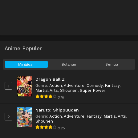
Anime Populer
Mingguan
Bulanan
Semua
Dragon Ball Z
Genre
:
Action
,
Adventure
,
Comedy
,
Fantasy
,
1
Martial Arts
,
Shounen
,
Super Power
8.16
Naruto: Shippuuden
Genre
:
Action
,
Adventure
,
Fantasy
,
Martial Arts
,
2
Shounen
8.25