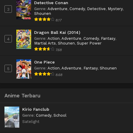
Detective Conan
Genre
:
Adventure
,
Comedy
,
Detective
,
Mystery
,
3
Shounen
8.17
Dragon Ball Kai (2014)
Genre
:
Action
,
Adventure
,
Comedy
,
Fantasy
,
4
Martial Arts
,
Shounen
,
Super Power
7.68
One Piece
Genre
:
Action
,
Adventure
,
Fantasy
,
Shounen
5
8.68
Anime Terbaru
Kirio Fanclub
Genre
:
Comedy
,
School
Satelight