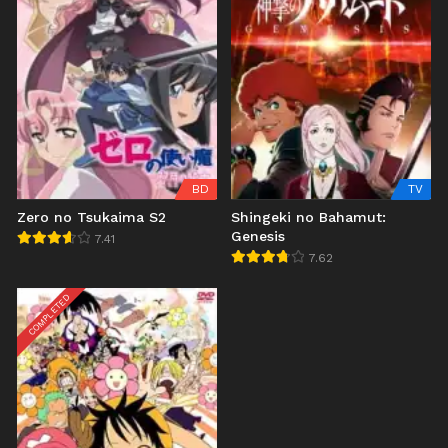
BD
TV
Zero no Tsukaima S2
Shingeki no Bahamut:
Genesis
7.41
7.62
COMPLETED