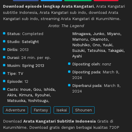
Download episode lengkap Arata Kangatari
, Arata Kangatari
subtitle Indonesia, Arata Kangatari sub indo, download Arata
Kangatari sub indo, streaming Arata Kangatari di KurumiNime.
Arata: The Legend
Status:
Completed
Minagawa, Junko
,
Miyano,
Mamoru
,
Okamoto,
Studio:
Satelight
Nobuhiko
,
Ono, Yuuki
,
Dirilis:
2013
Suzuki, Tatsuhisa
,
Takagaki,
Ayahi
Durasi:
24 min. per ep.
Diposting oleh:
nanz
Musim:
Spring 2013
Diposting pada:
March 9,
Tipe:
TV
2024
Episode:
12
Diperbarui pada:
March 9,
Casts:
Inoue, Gou
,
Ishida,
2024
Akira
,
Kimura, Ryouhei
,
Matsuoka, Yoshitsugu
,
Adventure
Fantasy
Isekai
Shounen
Download
Arata Kangatari Subtitle Indonesia
Gratis di
KurumiNime. Download gratis dengan berbagai kualitas 720P