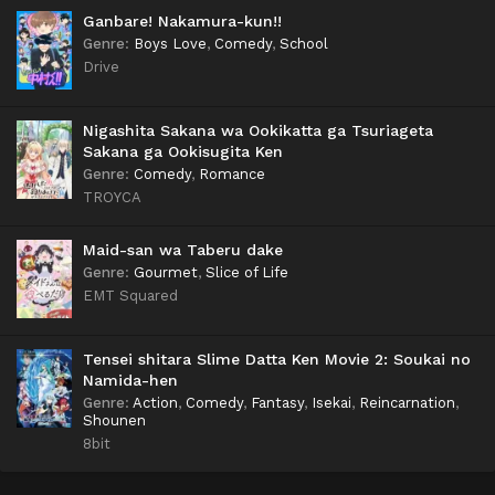
Ganbare! Nakamura-kun!!
Genre
:
Boys Love
,
Comedy
,
School
Drive
Nigashita Sakana wa Ookikatta ga Tsuriageta
Sakana ga Ookisugita Ken
Genre
:
Comedy
,
Romance
TROYCA
Maid-san wa Taberu dake
Genre
:
Gourmet
,
Slice of Life
EMT Squared
Tensei shitara Slime Datta Ken Movie 2: Soukai no
Namida-hen
Genre
:
Action
,
Comedy
,
Fantasy
,
Isekai
,
Reincarnation
,
Shounen
8bit