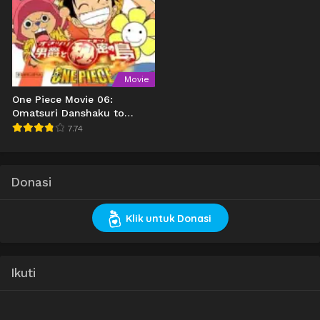
Movie
One Piece Movie 06:
Omatsuri Danshaku to
Himitsu no Shima
7.74
Donasi
Klik untuk Donasi
Ikuti