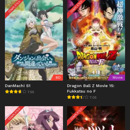
COMPLETED
COMPLETED
BD
Movie
DanMachi S1
Dragon Ball Z Movie 15:
Fukkatsu no F
7.55
7.05
COMPLETED
COMPLETED