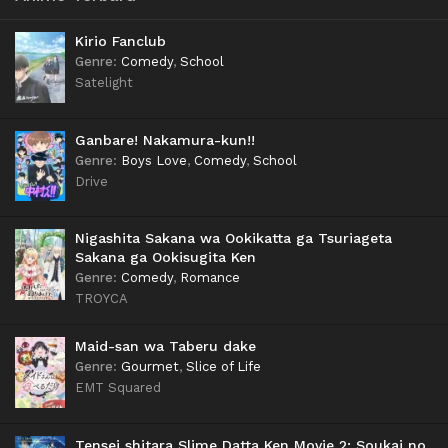
Kirio Fanclub
Genre
:
Comedy
,
School
Satelight
Ganbare! Nakamura-kun!!
Genre
:
Boys Love
,
Comedy
,
School
Drive
Nigashita Sakana wa Ookikatta ga Tsuriageta
Sakana ga Ookisugita Ken
Genre
:
Comedy
,
Romance
TROYCA
Maid-san wa Taberu dake
Genre
:
Gourmet
,
Slice of Life
EMT Squared
Tensei shitara Slime Datta Ken Movie 2: Soukai no