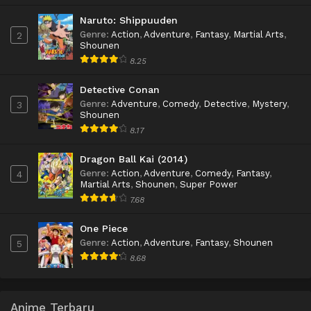
Naruto: Shippuuden
Genre
:
Action
,
Adventure
,
Fantasy
,
Martial Arts
,
2
Shounen
8.25
Detective Conan
Genre
:
Adventure
,
Comedy
,
Detective
,
Mystery
,
3
Shounen
8.17
Dragon Ball Kai (2014)
Genre
:
Action
,
Adventure
,
Comedy
,
Fantasy
,
4
Martial Arts
,
Shounen
,
Super Power
7.68
One Piece
Genre
:
Action
,
Adventure
,
Fantasy
,
Shounen
5
8.68
Anime Terbaru