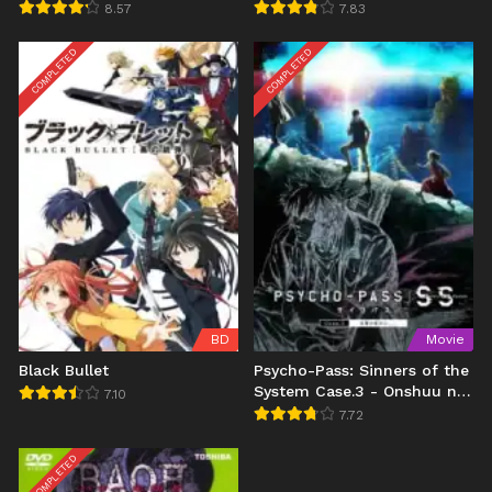
hen
8.57
7.83
COMPLETED
COMPLETED
BD
Movie
Black Bullet
Psycho-Pass: Sinners of the
System Case.3 - Onshuu no
7.10
Kanata ni
7.72
COMPLETED