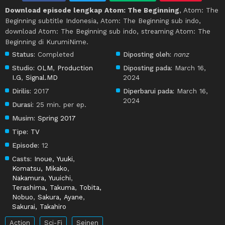
Download episode lengkap Atom: The Beginning
, Atom: The
Beginning subtitle Indonesia, Atom: The Beginning sub indo,
download Atom: The Beginning sub indo, streaming Atom: The
Beginning di KurumiNime.
Status:
Completed
Diposting oleh:
nanz
Studio:
OLM
,
Production
Diposting pada:
March 16,
I.G
,
Signal.MD
2024
Dirilis:
2017
Diperbarui pada:
March 16,
2024
Durasi:
25 min. per ep.
Musim:
Spring 2017
Tipe:
TV
Episode:
12
Casts:
Inoue, Yuuki
,
Komatsu, Mikako
,
Nakamura, Yuuichi
,
Terashima, Takuma
,
Tobita,
Nobuo
,
Sakura, Ayane
,
Sakurai, Takahiro
Action
Sci-Fi
Seinen