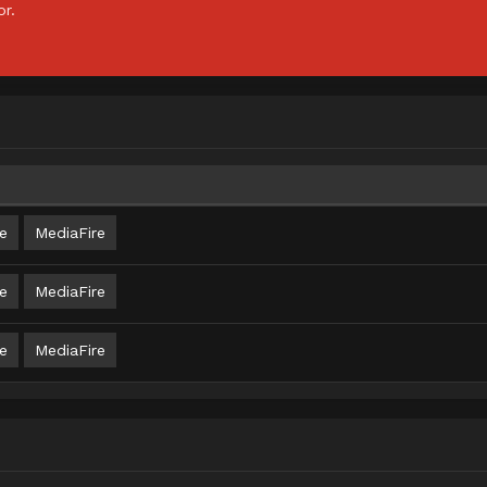
or.
e
MediaFire
e
MediaFire
e
MediaFire