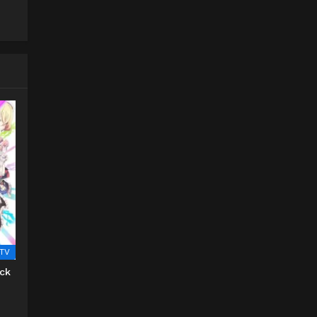
TV
ck