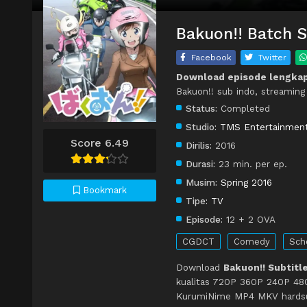
Bakuon!! Batch S
Facebook
Twitter
Download episode lengkap
Bakuon!! sub indo, streaming
Status:
Completed
Studio:
TMS Entertainmen
Score 6.49
Dirilis:
2016
Durasi:
23 min. per ep.
Musim:
Spring 2016
Bookmark
Tipe:
TV
Episode:
12 + 2 OVA
CGDCT
Comedy
Sch
Download
Bakuon!! Subtitl
kualitas 720P 360P 240P 480
KurumiNime MP4 MKV hardsub 