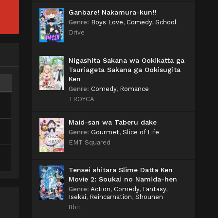
Ganbare! Nakamura-kun!!
Genre
:
Boys Love
,
Comedy
,
School
Drive
Nigashita Sakana wa Ookikatta ga
Tsuriageta Sakana ga Ookisugita
Ken
Genre
:
Comedy
,
Romance
TROYCA
Maid-san wa Taberu dake
Genre
:
Gourmet
,
Slice of Life
EMT Squared
Tensei shitara Slime Datta Ken
Movie 2: Soukai no Namida-hen
Genre
:
Action
,
Comedy
,
Fantasy
,
Isekai
,
Reincarnation
,
Shounen
8bit