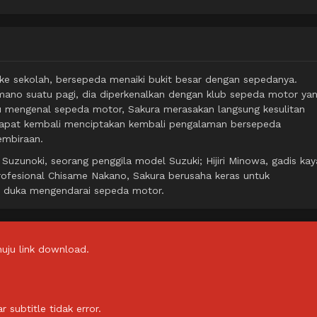
 ke sekolah, bersepeda menaiki bukit besar dengan sepedanya.
ano suatu pagi, dia diperkenalkan dengan klub sepeda motor ya
u mengenal sepeda motor, Sakura merasakan langsung kesulitan
ap dapat kembali menciptakan kembali pengalaman bersepeda
embiraan.
Suzunoki, seorang penggila model Suzuki; Hijiri Minowa, gadis kay
rofesional Chisame Nakano, Sakura berusaha keras untuk
n duka mengendarai sepeda motor.
uju link download.
subtitle tidak error.