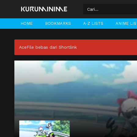
HOME
BOOKMARKS
A-Z LISTS
ANIME LI
AceFile bebas dari Shortlink