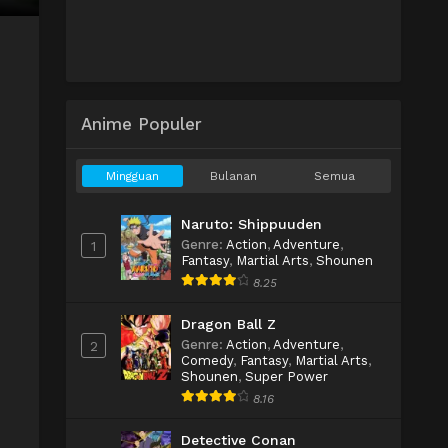
Anime Populer
Mingguan
Bulanan
Semua
Naruto: Shippuuden
Genre
:
Action
,
Adventure
,
1
Fantasy
,
Martial Arts
,
Shounen
8.25
Dragon Ball Z
Genre
:
Action
,
Adventure
,
2
Comedy
,
Fantasy
,
Martial Arts
,
Shounen
,
Super Power
8.16
Detective Conan