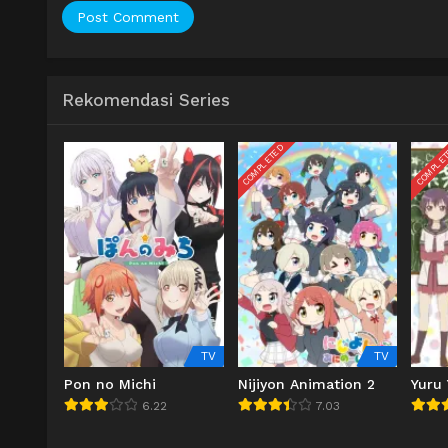
Rekomendasi Series
COMPLETED
COMPLE
TV
TV
Pon no Michi
Nijiyon Animation 2
Yuru 
6.22
7.03