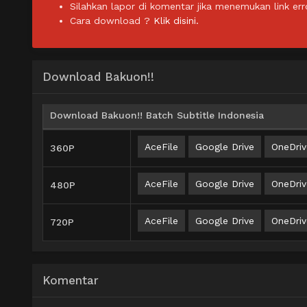
Silahkan lapor di komentar jika menemukan link err
Cara download ?
Klik disini.
Download Bakuon!!
Download Bakuon!! Batch Subtitle Indonesia
AceFile
Google Drive
OneDriv
360P
AceFile
Google Drive
OneDriv
480P
AceFile
Google Drive
OneDriv
720P
Komentar