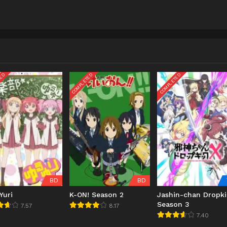
TED
COMPLETED
COMPLETED
BD
BD
Yuri
K-ON! Season 2
Jashin-chan Dropki
Season 3
7.57
8.17
7.40