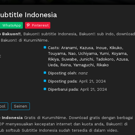
ubtitle Indonesia
WhatsApp
Pinterest
 Bakuon!!
, Bakuon!! subtitle Indonesia, Bakuon!! sub indo, download
 Bakuon!! di KurumiNime.
Casts:
Aranami, Kazusa
,
Inoue, Kikuko
,
Touyama, Nao
,
Uchiyama, Yumi
,
Koyama,
t
Rikiya
,
Suwabe, Junichi
,
Tadokoro, Azusa
,
Ueda, Reina
,
Yamaguchi, Rikako
Diposting oleh:
nanz
Diposting pada:
April 21, 2024
Diperbarui pada:
April 21, 2024
ool
Seinen
e Indonesia
Gratis di KurumiNime. Download gratis dengan berbagai
P menyesuaikan kecepatan internet dan kuota anda, Bakuon!! di
softsub Subtitle Indonesia sudah tersedia di dalam video.