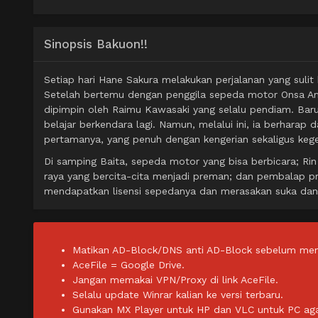
Sinopsis Bakuon!!
Setiap hari Hane Sakura melakukan perjalanan yang sulit
Setelah bertemu dengan penggila sepeda motor Onsa Am
dipimpin oleh Raimu Kawasaki yang selalu pendiam. Bar
belajar berkendara lagi. Namun, melalui ini, ia berhar
pertamanya, yang penuh dengan kengerian sekaligus keg
Di samping Baita, sepeda motor yang bisa berbicara; Rin 
raya yang bercita-cita menjadi preman; dan pembalap p
mendapatkan lisensi sepedanya dan merasakan suka da
Matikan AD-Block/DNS anti AD-Block sebelum men
AceFile = Google Drive.
Jangan memakai VPN/Proxy di link AceFile.
Selalu update Winrar kalian ke versi terbaru.
Gunakan MX Player untuk HP dan VLC untuk PC agar 