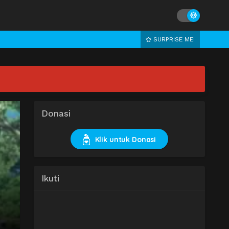
SURPRISE ME!
Donasi
Klik untuk Donasi
Ikuti