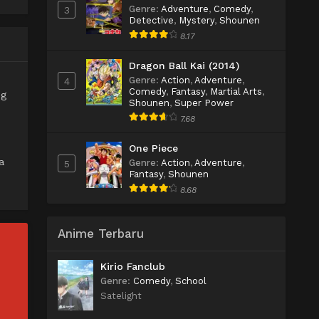
Genre
:
Adventure
,
Comedy
,
3
Detective
,
Mystery
,
Shounen
8.17
Dragon Ball Kai (2014)
Genre
:
Action
,
Adventure
,
4
Comedy
,
Fantasy
,
Martial Arts
,
ng
Shounen
,
Super Power
7.68
One Piece
a
Genre
:
Action
,
Adventure
,
5
Fantasy
,
Shounen
8.68
Anime Terbaru
Kirio Fanclub
Genre
:
Comedy
,
School
Satelight