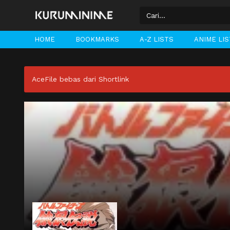
HOME
BOOKMARKS
A-Z LISTS
ANIME LI
AceFile bebas dari Shortlink