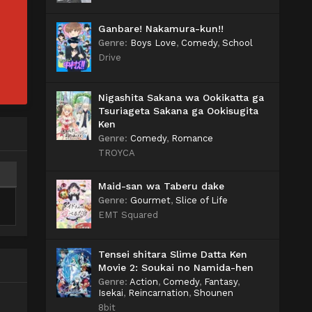
Ganbare! Nakamura-kun!!
Genre
:
Boys Love
,
Comedy
,
School
Drive
Nigashita Sakana wa Ookikatta ga
Tsuriageta Sakana ga Ookisugita
Ken
Genre
:
Comedy
,
Romance
TROYCA
Maid-san wa Taberu dake
Genre
:
Gourmet
,
Slice of Life
EMT Squared
Tensei shitara Slime Datta Ken
Movie 2: Soukai no Namida-hen
Genre
:
Action
,
Comedy
,
Fantasy
,
Isekai
,
Reincarnation
,
Shounen
8bit