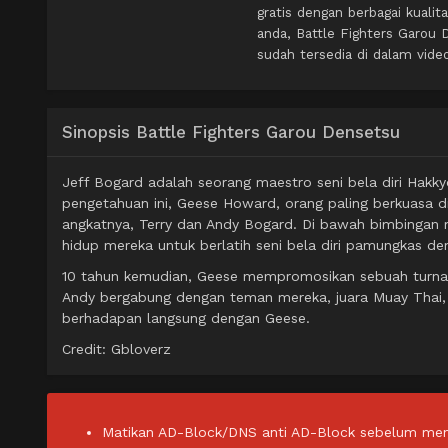
gratis dengan berbagai kual
anda, Battle Fighters Garou
sudah tersedia di dalam vide
Sinopsis Battle Fighters Garou Densetsu
Jeff Bogard adalah seorang maestro seni bela diri Hakky
pengetahuan ini, Geese Howard, orang paling berkuasa
angkatnya, Terry dan Andy Bogard. Di bawah bimbingan 
hidup mereka untuk berlatih seni bela diri pamungkas
10 tahun kemudian, Geese mempromosikan sebuah turnamen
Andy bergabung dengan teman mereka, juara Muay Thai, J
berhadapan langsung dengan Geese.
Credit: Gbloverz
Matikan AD-Block/DNS anti AD-Block sebelum men