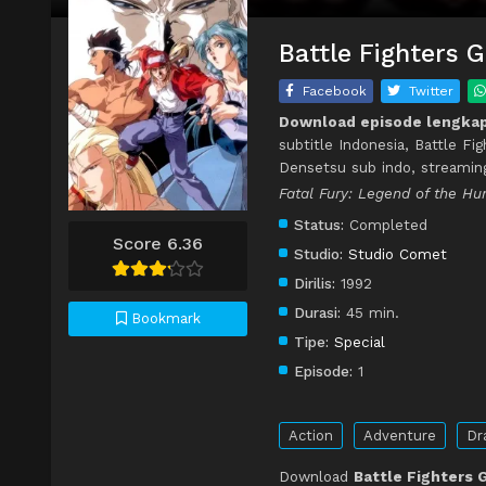
Battle Fighters 
Facebook
Twitter
Download episode lengkap
subtitle Indonesia, Battle F
Densetsu sub indo, streamin
Fatal Fury: Legend of 
Status:
Completed
Score 6.36
Studio:
Studio Comet
Dirilis:
1992
Durasi:
45 min.
Bookmark
Tipe:
Special
Episode:
1
Action
Adventure
Dr
Download
Battle Fighters 