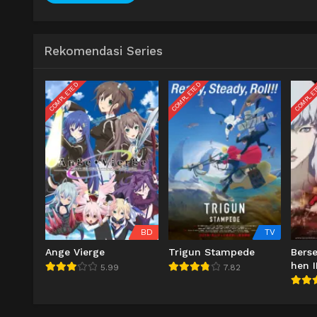
Rekomendasi Series
COMPLETED
COMPLETED
COMPLE
BD
TV
Ange Vierge
Trigun Stampede
Berse
hen I
5.99
7.82
Koury