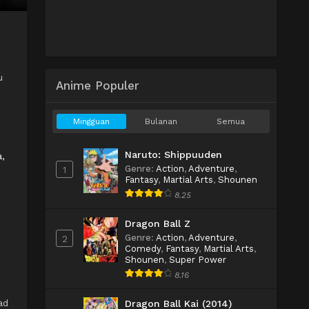
u
Anime Populer
Mingguan
Bulanan
Semua
Naruto: Shippuuden
a,
Genre
:
Action
,
Adventure
,
1
Fantasy
,
Martial Arts
,
Shounen
8.25
Dragon Ball Z
Genre
:
Action
,
Adventure
,
2
Comedy
,
Fantasy
,
Martial Arts
,
Shounen
,
Super Power
8.16
ad
Dragon Ball Kai (2014)