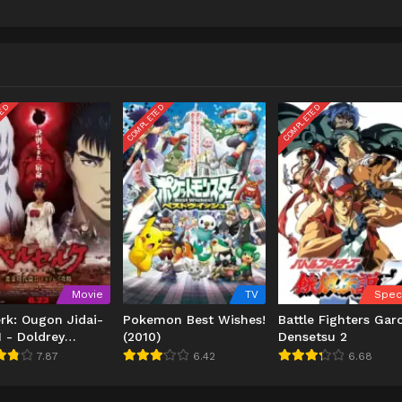
TED
COMPLETED
COMPLETED
Movie
TV
Spec
rk: Ougon Jidai-
Pokemon Best Wishes!
Battle Fighters Gar
I - Doldrey
(2010)
Densetsu 2
aku (2012)
7.87
6.42
6.68