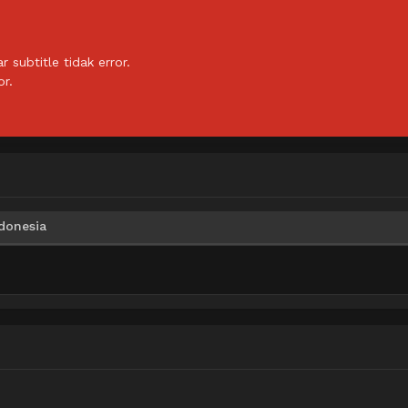
subtitle tidak error.
or.
donesia