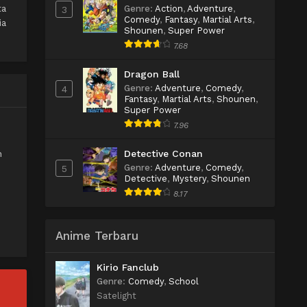
ta
Genre
:
Action
,
Adventure
,
3
Comedy
,
Fantasy
,
Martial Arts
,
ia
Shounen
,
Super Power
7.68
Dragon Ball
Genre
:
Adventure
,
Comedy
,
4
Fantasy
,
Martial Arts
,
Shounen
,
Super Power
7.96
Detective Conan
n
Genre
:
Adventure
,
Comedy
,
5
Detective
,
Mystery
,
Shounen
8.17
Anime Terbaru
Kirio Fanclub
Genre
:
Comedy
,
School
Satelight