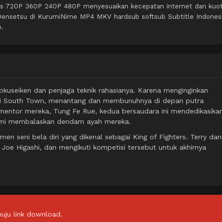
itas 720P 360P 240P 480P menyesuaikan kecepatan internet dan kuo
 Densetsu di KurumiNime MP4 MKV hardsub softsub Subtitle Indones
o.
okuseiken dan penjaga teknik rahasianya. Karena menginginkan
 di South Town, menantang dan membunuhnya di depan putra
mentor mereka, Tung Fe Rue, kedua bersaudara ini mendedikasika
 demi membalaskan dendam ayah mereka.
 seni bela diri yang dikenal sebagai King of Fighters. Terry dan
oe Higashi, dan mengikuti kompetisi tersebut untuk akhirnya
uju link download.