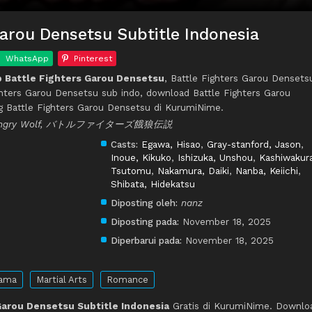
Garou Densetsu Subtitle Indonesia
WhatsApp
Pinterest
 Battle Fighters Garou Densetsu
, Battle Fighters Garou Densets
ighters Garou Densetsu sub indo, download Battle Fighters Garou
g Battle Fighters Garou Densetsu di KurumiNime.
the Hungry Wolf, バトルファイターズ餓狼伝説
Casts:
Egawa, Hisao
,
Gray-stanford, Jason
,
Inoue, Kikuko
,
Ishizuka, Unshou
,
Kashiwakur
Tsutomu
,
Nakamura, Daiki
,
Nanba, Keiichi
,
Shibata, Hidekatsu
Diposting oleh:
nanz
Diposting pada:
November 18, 2025
Diperbarui pada:
November 18, 2025
ama
Martial Arts
Romance
Garou Densetsu Subtitle Indonesia
Gratis di KurumiNime. Downlo