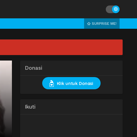
SURPRISE ME!
Donasi
Klik untuk Donasi
Ikuti