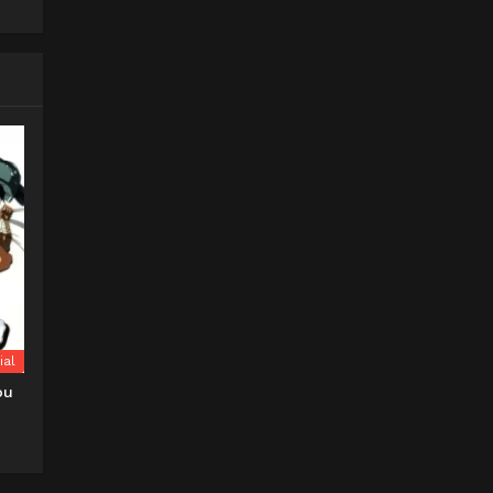
ial
ou