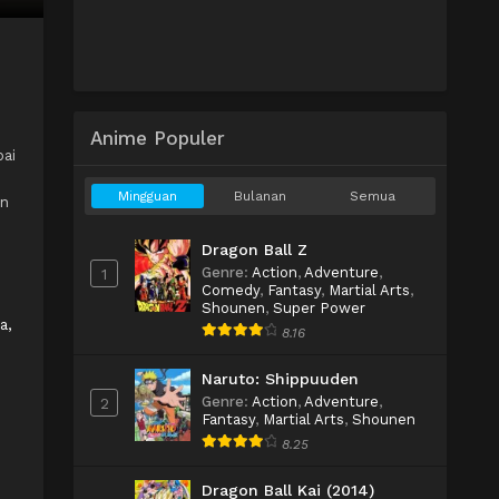
Anime Populer
bai
Mingguan
Bulanan
Semua
on
Dragon Ball Z
Genre
:
Action
,
Adventure
,
1
Comedy
,
Fantasy
,
Martial Arts
,
Shounen
,
Super Power
a,
8.16
Naruto: Shippuuden
Genre
:
Action
,
Adventure
,
2
Fantasy
,
Martial Arts
,
Shounen
8.25
Dragon Ball Kai (2014)