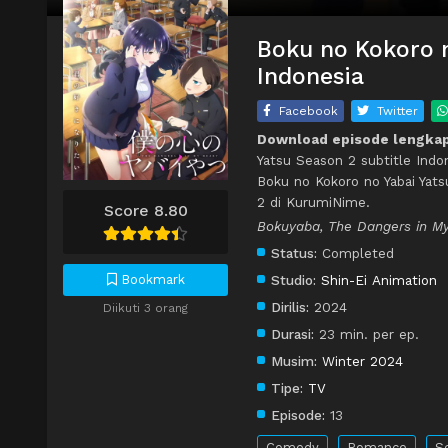
Boku no Kokoro n
Indonesia
Facebook
Twitter
Download episode lengkap
Yatsu Season 2 subtitle Indo
Boku no Kokoro no Yabai Yats
2 di KurumiNime.
Score 8.80
Bokuyaba, The Dangers in M
Status:
Completed
Bookmark
Studio:
Shin-Ei Animation
Dirilis:
2024
Diikuti 3 orang
Durasi:
23 min. per ep.
Musim:
Winter 2024
Tipe:
TV
Episode:
13
Comedy
Romance
S