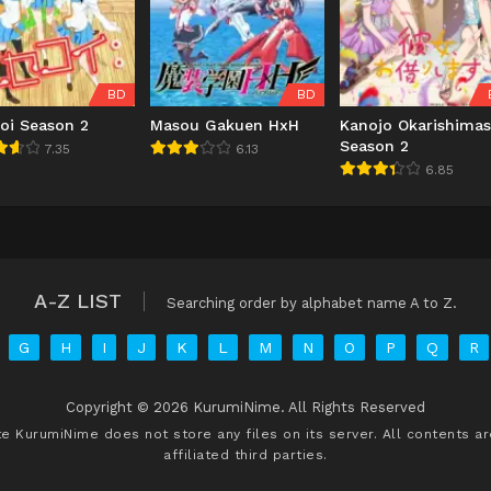
BD
BD
oi Season 2
Masou Gakuen HxH
Kanojo Okarishima
Season 2
7.35
6.13
6.85
A-Z LIST
Searching order by alphabet name A to Z.
G
H
I
J
K
L
M
N
O
P
Q
R
Copyright © 2026 KurumiNime. All Rights Reserved
ite
KurumiNime
does not store any files on its server. All contents a
affiliated third parties.