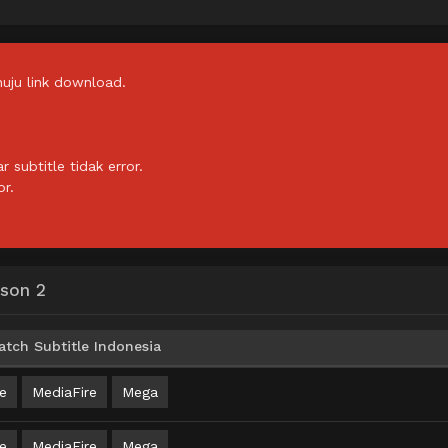
uju link download.
subtitle tidak error.
or.
ason 2
tch Subtitle Indonesia
e
MediaFire
Mega
e
MediaFire
Mega