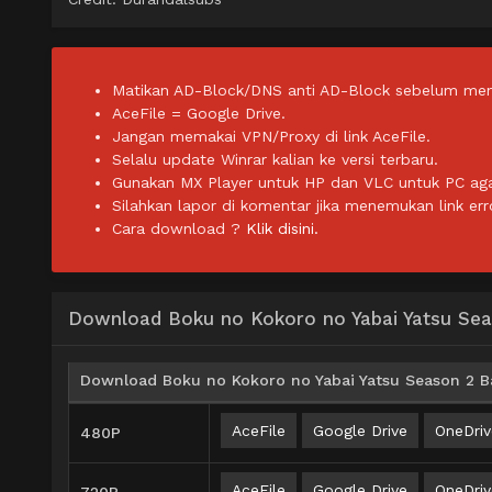
Matikan AD-Block/DNS anti AD-Block sebelum men
AceFile = Google Drive.
Jangan memakai VPN/Proxy di link AceFile.
Selalu update Winrar kalian ke versi terbaru.
Gunakan MX Player untuk HP dan VLC untuk PC agar 
Silahkan lapor di komentar jika menemukan link err
Cara download ?
Klik disini.
Download Boku no Kokoro no Yabai Yatsu Se
Download Boku no Kokoro no Yabai Yatsu Season 2 Ba
AceFile
Google Drive
OneDriv
480P
AceFile
Google Drive
OneDriv