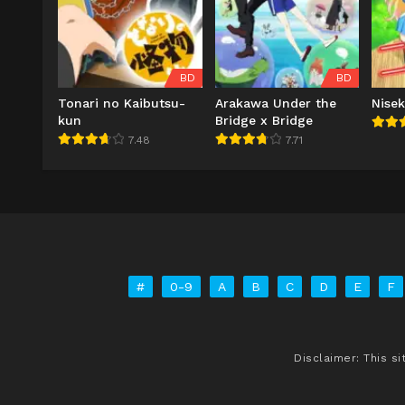
BD
BD
Tonari no Kaibutsu-
Arakawa Under the
Nisek
kun
Bridge x Bridge
7.48
7.71
#
0-9
A
B
C
D
E
F
Disclaimer: This s