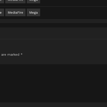
e
MediaFire
Mega
s are marked
*