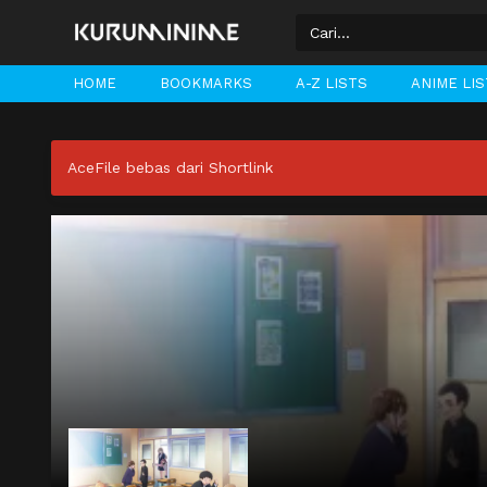
HOME
BOOKMARKS
A-Z LISTS
ANIME LI
AceFile bebas dari Shortlink