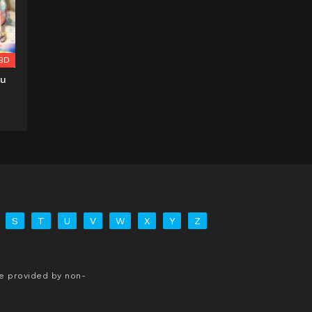
BD
su
S
T
U
V
W
X
Y
Z
re provided by non-