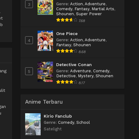
Genre
:
Action
,
Adventure
,
3
Comedy
,
Fantasy
,
Martial Arts
,
.
Shounen
,
Super Power
et
7.68
ub
One Piece
Genre
:
Action
,
Adventure
,
4
Fantasy
,
Shounen
8.68
Detective Conan
ang
Genre
:
Adventure
,
Comedy
,
5
Detective
,
Mystery
,
Shounen
8.17
lit
Anime Terbaru
gan
u
Kirio Fanclub
Genre
:
Comedy
,
School
Satelight