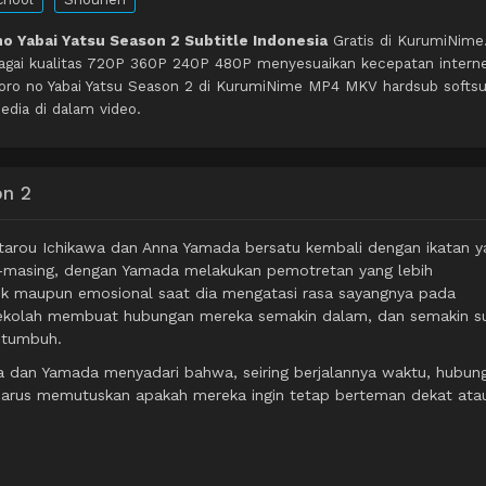
o Yabai Yatsu Season 2 Subtitle Indonesia
Gratis di KurumiNime
agai kualitas 720P 360P 240P 480P menyesuaikan kecepatan intern
oro no Yabai Yatsu Season 2 di KurumiNime MP4 MKV hardsub softs
edia di dalam video.
on 2
utarou Ichikawa dan Anna Yamada bersatu kembali dengan ikatan y
g-masing, dengan Yamada melakukan pemotretan yang lebih
ik maupun emosional saat dia mengatasi rasa sayangnya pada
ekolah membuat hubungan mereka semakin dalam, dan semakin su
 tumbuh.
wa dan Yamada menyadari bahwa, seiring berjalannya waktu, hubun
arus memutuskan apakah mereka ingin tetap berteman dekat ata