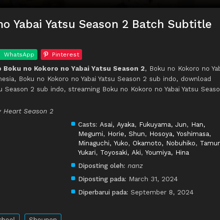
o Yabai Yatsu Season 2 Batch Subtitle
WhatsApp
Pinterest
 Boku no Kokoro no Yabai Yatsu Season 2
, Boku no Kokoro no Ya
nesia, Boku no Kokoro no Yabai Yatsu Season 2 sub indo, download
u Season 2 sub indo, streaming Boku no Kokoro no Yabai Yatsu Seas
y Heart Season 2
Casts:
Asai, Ayaka
,
Fukuyama, Jun
,
Han,
Megumi
,
Horie, Shun
,
Hosoya, Yoshimasa
,
Minaguchi, Yuko
,
Okamoto, Nobuhiko
,
Tamur
Yukari
,
Toyosaki, Aki
,
Youmiya, Hina
Diposting oleh:
nanz
Diposting pada:
March 31, 2024
Diperbarui pada:
September 8, 2024
chool
Shounen