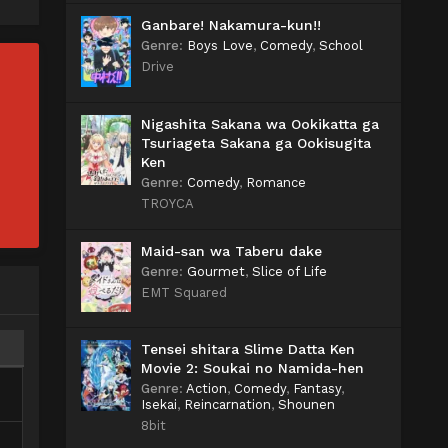
Ganbare! Nakamura-kun!!
Genre
:
Boys Love
,
Comedy
,
School
Drive
Nigashita Sakana wa Ookikatta ga
Tsuriageta Sakana ga Ookisugita
Ken
Genre
:
Comedy
,
Romance
TROYCA
Maid-san wa Taberu dake
Genre
:
Gourmet
,
Slice of Life
EMT Squared
Tensei shitara Slime Datta Ken
Movie 2: Soukai no Namida-hen
Genre
:
Action
,
Comedy
,
Fantasy
,
Isekai
,
Reincarnation
,
Shounen
8bit