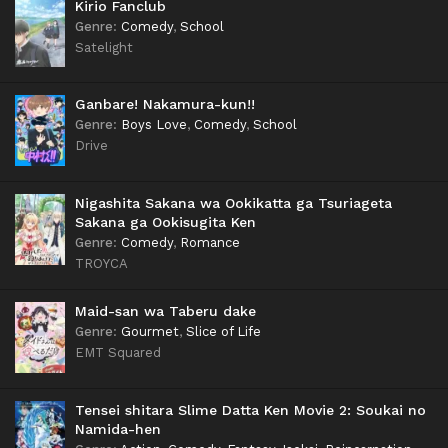
Kirio Fanclub
Genre
:
Comedy
,
School
Satelight
Ganbare! Nakamura-kun!!
Genre
:
Boys Love
,
Comedy
,
School
Drive
Nigashita Sakana wa Ookikatta ga Tsuriageta
Sakana ga Ookisugita Ken
Genre
:
Comedy
,
Romance
TROYCA
Maid-san wa Taberu dake
Genre
:
Gourmet
,
Slice of Life
EMT Squared
Tensei shitara Slime Datta Ken Movie 2: Soukai no
Namida-hen