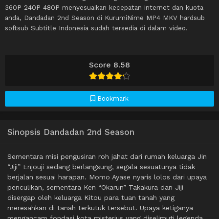
360P 240P 480P menyesuaikan kecepatan internet dan kuota
anda, Dandadan 2nd Season di KurumiNime MP4 MKV hardsub
softsub Subtitle Indonesia sudah tersedia di dalam video.
Score 8.58
Bookmark
Sinopsis Dandadan 2nd Season
Sementara misi pengusiran roh jahat dari rumah keluarga Jin
“Jiji” Enjouji sedang berlangsung, segala sesuatunya tidak
berjalan sesuai harapan. Momo Ayase nyaris lolos dari upaya
penculikan, sementara Ken “Okarun” Takakura dan Jiji
disergap oleh keluarga Kitou para tuan tanah yang
meresahkan di tanah terkutuk tersebut. Upaya ketiganya
mengancam fondasi kota misterius yang diselimuti legenda