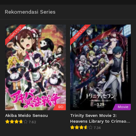
Rekomendasi Series
COMPLETED
COMPLETED
BD
Movie
Akiba Meido Sensou
Trinity Seven Movie 2:
Heavens Library to Crimson
7.62
Lord
7.34