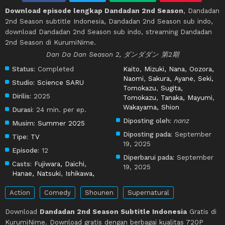
Download episode lengkap Dandadan 2nd Season
, Dandadan
2nd Season subtitle Indonesia, Dandadan 2nd Season sub indo,
download Dandadan 2nd Season sub indo, streaming Dandadan
2nd Season di KurumiNime.
Dan Da Dan Season 2, ダンダダン 第2期
Status:
Completed
Kaito
,
Mizuki, Nana
,
Oozora,
Naomi
,
Sakura, Ayane
,
Seki,
Studio:
Science SARU
Tomokazu
,
Sugita,
Dirilis:
2025
Tomokazu
,
Tanaka, Mayumi
,
Wakayama, Shion
Durasi:
24 min. per ep.
Diposting oleh:
nanz
Musim:
Summer 2025
Diposting pada:
September
Tipe:
TV
19, 2025
Episode:
12
Diperbarui pada:
September
Casts:
Fujiwara, Daichi
,
19, 2025
Hanae, Natsuki
,
Ishikawa,
Action
Comedy
Shounen
Supernatural
Download
Dandadan 2nd Season Subtitle Indonesia
Gratis di
KurumiNime. Download gratis dengan berbagai kualitas 720P