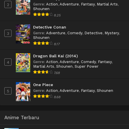
Genre
:
Action
,
Adventure
,
Fantasy
,
Martial Arts
,
2
Shounen
8.25
Detective Conan
Genre
:
Adventure
,
Comedy
,
Detective
,
Mystery
,
3
Shounen
8.17
Dragon Ball Kai (2014)
Genre
:
Action
,
Adventure
,
Comedy
,
Fantasy
,
4
Martial Arts
,
Shounen
,
Super Power
7.68
One Piece
Genre
:
Action
,
Adventure
,
Fantasy
,
Shounen
5
8.68
Anime Terbaru