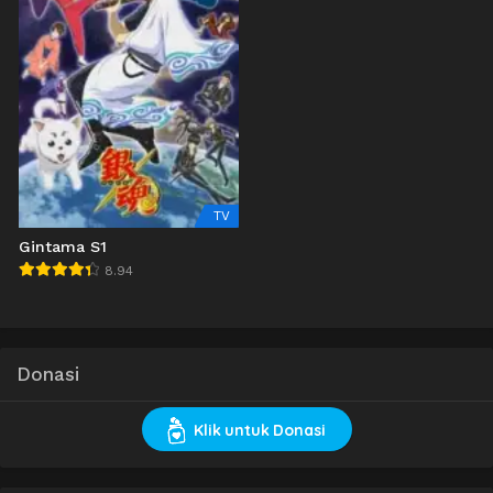
TV
Gintama S1
8.94
Donasi
Klik untuk Donasi