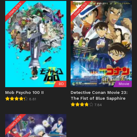
COMPLETED
COMPLETED
BD
Movie
Mob Psycho 100 II
Detective Conan Movie 23:
The Fist of Blue Sapphire
8.81
7.84
COMPLETED