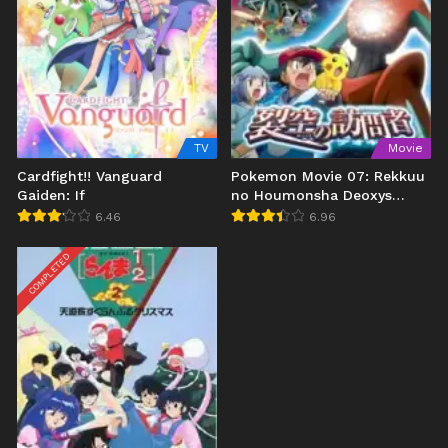
TV
Movie
Cardfight!! Vanguard
Pokemon Movie 07: Rekkuu
Gaiden: If
no Houmonsha Deoxys
(2004)
6.46
6.96
COMPLETED