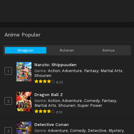
Anime Populer
Mingguan
Bulanan
Semua
Naruto: Shippuuden
Genre
:
Action
,
Adventure
,
Fantasy
,
Martial Arts
,
1
Shounen
8.25
Dragon Ball Z
Genre
:
Action
,
Adventure
,
Comedy
,
Fantasy
,
2
Martial Arts
,
Shounen
,
Super Power
8.16
Detective Conan
Genre
:
Adventure
,
Comedy
,
Detective
,
Mystery
,
3