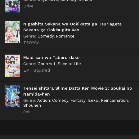
Drive
Nigashita Sakana wa Ookikatta ga Tsuriageta
Sakana ga Ookisugita Ken
Genre
:
Comedy
,
Romance
TROYCA
Maid-san wa Taberu dake
Genre
:
Gourmet
,
Slice of Life
EMT Squared
Tensei shitara Slime Datta Ken Movie 2: Soukai no
Namida-hen
Genre
:
Action
,
Comedy
,
Fantasy
,
Isekai
,
Reincarnation
,
Shounen
8bit