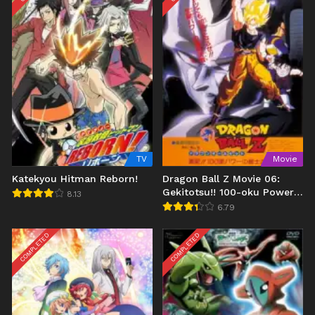
TV
Movie
Katekyou Hitman Reborn!
Dragon Ball Z Movie 06:
Gekitotsu!! 100-oku Power
8.13
no Senshi-tachi
6.79
COMPLETED
COMPLETED