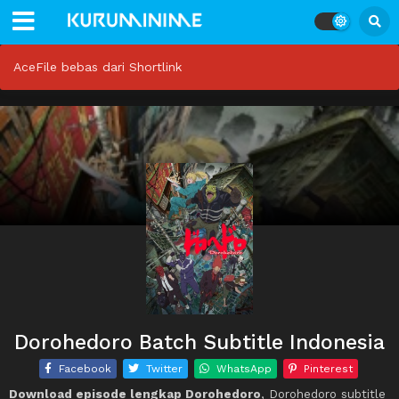
AceFile bebas dari Shortlink
Dorohedoro Batch Subtitle Indonesia
Facebook
Twitter
WhatsApp
Pinterest
Download episode lengkap Dorohedoro
, Dorohedoro subtitle