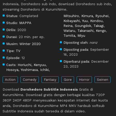
Indonesia, Dorohedoro sub indo, download Dorohedoro sub indo,
streaming Dorohedoro di KurumiNime.
Status:
Completed
Mitsuhiro
,
Kimura, Ryouhei
,
Kobayashi, Yuu
,
Kondou,
Studio:
MAPPA
Reina
,
Soungdok
,
Takagi,
Dirilis:
2020
Wataru
,
Takanashi, Kengo
,
Tomita, Miyu
Durasi:
23 min. per ep.
Diposting oleh:
nanz
Musim:
Winter 2020
Diposting pada:
September
Tipe:
TV
16, 2023
Episode:
12
Diperbarui pada:
December
Casts:
Horiuchi, Kenyuu
,
23, 2023
Hosoya, Yoshimasa
,
Ichiki,
Action
Comedy
Fantasy
Gore
Horror
Seinen
Download
Dorohedoro Subtitle Indonesia
Gratis di
KurumiNime. Download gratis dengan berbagai kualitas 720P
360P 240P 480P menyesuaikan kecepatan internet dan kuota
anda, Dorohedoro di KurumiNime MP4 MKV hardsub softsub
Subtitle Indonesia sudah tersedia di dalam video.