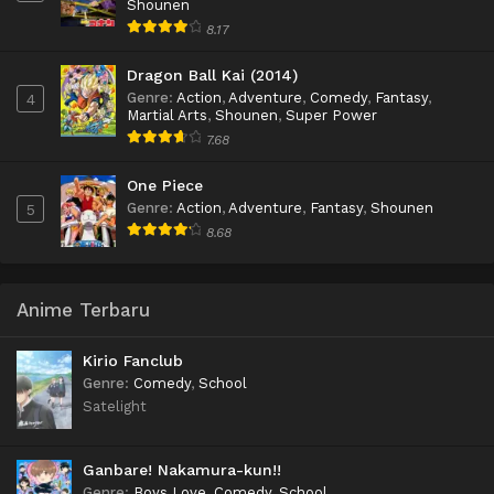
Shounen
8.17
Dragon Ball Kai (2014)
Genre
:
Action
,
Adventure
,
Comedy
,
Fantasy
,
4
Martial Arts
,
Shounen
,
Super Power
7.68
One Piece
Genre
:
Action
,
Adventure
,
Fantasy
,
Shounen
5
8.68
Anime Terbaru
Kirio Fanclub
Genre
:
Comedy
,
School
Satelight
Ganbare! Nakamura-kun!!
Genre
:
Boys Love
,
Comedy
,
School