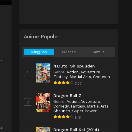
Anime Populer
Mingguan
Bulanan
Semua
,
Naruto: Shippuuden
Genre
:
Action
,
Adventure
,
1
Fantasy
,
Martial Arts
,
Shounen
8.25
Dragon Ball Z
Genre
:
Action
,
Adventure
,
2
Comedy
,
Fantasy
,
Martial Arts
,
Shounen
,
Super Power
8.16
ai
Dragon Ball Kai (2014)