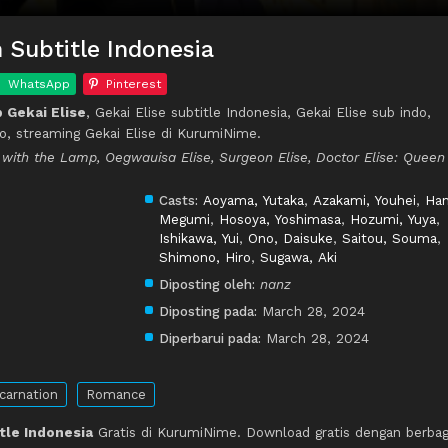
h Subtitle Indonesia
WhatsApp
Pinterest
 Gekai Elise
, Gekai Elise subtitle Indonesia, Gekai Elise sub indo,
o, streaming Gekai Elise di KurumiNime.
 with the Lamp, Oegwauisa Elise, Surgeon Elise, Doctor Elise: Queen
Casts:
Aoyama, Yutaka
,
Azakami, Youhei
,
Han
Megumi
,
Hosoya, Yoshimasa
,
Hozumi, Yuya
,
Ishikawa, Yui
,
Ono, Daisuke
,
Saitou, Souma
,
Shimono, Hiro
,
Sugawa, Aki
Diposting oleh:
nanz
Diposting pada:
March 28, 2024
Diperbarui pada:
March 28, 2024
carnation
Romance
tle Indonesia
Gratis di KurumiNime. Download gratis dengan berbag