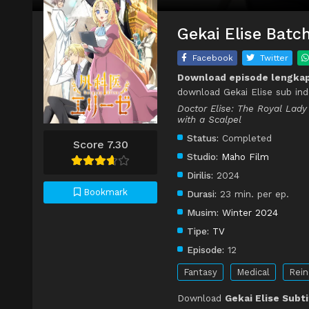
Gekai Elise Batc
Facebook
Twitter
Download episode lengkap
download Gekai Elise sub ind
Doctor Elise: The Royal Lady
with a Scalpel
Status:
Completed
Score 7.30
Studio:
Maho Film
Dirilis:
2024
Bookmark
Durasi:
23 min. per ep.
Musim:
Winter 2024
Tipe:
TV
Episode:
12
Fantasy
Medical
Rein
Download
Gekai Elise Subti