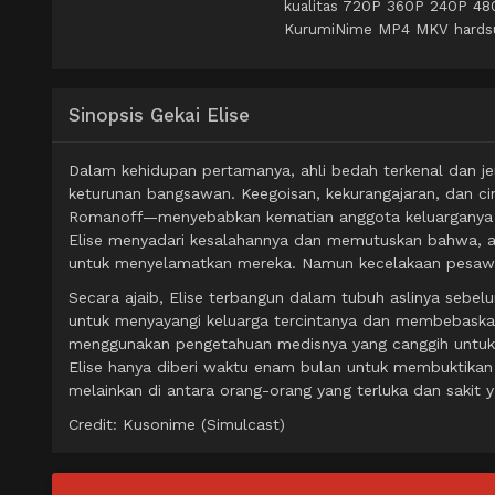
kualitas 720P 360P 240P 480
KurumiNime MP4 MKV hardsub 
Sinopsis Gekai Elise
Dalam kehidupan pertamanya, ahli bedah terkenal dan je
keturunan bangsawan. Keegoisan, kekurangajaran, dan c
Romanoff—menyebabkan kematian anggota keluarganya dan,
Elise menyadari kesalahannya dan memutuskan bahwa, al
untuk menyelamatkan mereka. Namun kecelakaan pesawat
Secara ajaib, Elise terbangun dalam tubuh aslinya seb
untuk menyayangi keluarga tercintanya dan membebaskan L
menggunakan pengetahuan medisnya yang canggih untuk
Elise hanya diberi waktu enam bulan untuk membuktikan
melainkan di antara orang-orang yang terluka dan saki
Credit: Kusonime (Simulcast)