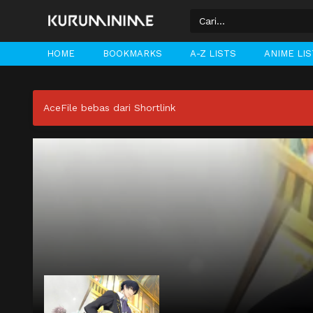
HOME
BOOKMARKS
A-Z LISTS
ANIME LI
AceFile bebas dari Shortlink