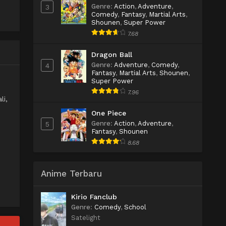
Genre
:
Action
,
Adventure
,
3
Comedy
,
Fantasy
,
Martial Arts
,
Shounen
,
Super Power
7.68
Dragon Ball
Genre
:
Adventure
,
Comedy
,
4
Fantasy
,
Martial Arts
,
Shounen
,
Super Power
7.96
li,
One Piece
Genre
:
Action
,
Adventure
,
5
Fantasy
,
Shounen
8.68
Anime Terbaru
Kirio Fanclub
Genre
:
Comedy
,
School
Satelight