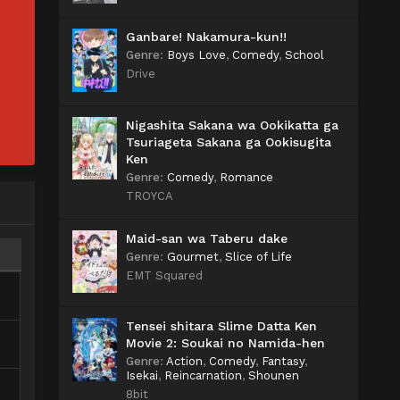
Ganbare! Nakamura-kun!!
Genre
:
Boys Love
,
Comedy
,
School
Drive
Nigashita Sakana wa Ookikatta ga
Tsuriageta Sakana ga Ookisugita
Ken
Genre
:
Comedy
,
Romance
TROYCA
Maid-san wa Taberu dake
Genre
:
Gourmet
,
Slice of Life
EMT Squared
Tensei shitara Slime Datta Ken
Movie 2: Soukai no Namida-hen
Genre
:
Action
,
Comedy
,
Fantasy
,
Isekai
,
Reincarnation
,
Shounen
8bit