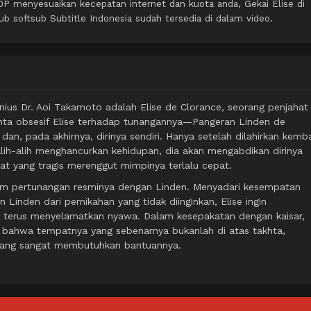
P menyesuaikan kecepatan internet dan kuota anda, Gekai Elise di
softsub Subtitle Indonesia sudah tersedia di dalam video.
nius Dr. Aoi Takamoto adalah Elise de Clorance, seorang penjahat
inta obsesif Elise terhadap tunangannya—Pangeran Linden de
 pada akhirnya, dirinya sendiri. Hanya setelah dilahirkan kemba
ih-alih menghancurkan kehidupan, dia akan mengabdikan dirinya
 yang tragis merenggut mimpinya terlalu cepat.
elum pertunangan resminya dengan Linden. Menyadari kesempatan
inden dari pernikahan yang tidak diinginkan, Elise ingin
 terus menyelamatkan nyawa. Dalam kesepakatan dengan kaisar,
 bahwa tempatnya yang sebenarnya bukanlah di atas takhta,
t yang sangat membutuhkan bantuannya.