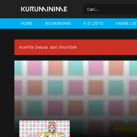
HOME
BOOKMARKS
A-Z LISTS
ANIME LI
AceFile bebas dari Shortlink