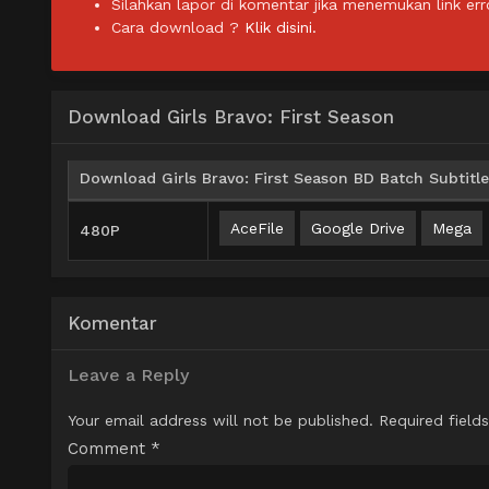
Silahkan lapor di komentar jika menemukan link err
Cara download ?
Klik disini.
Download Girls Bravo: First Season
Download Girls Bravo: First Season BD Batch Subtitle
AceFile
Google Drive
Mega
480P
Komentar
Leave a Reply
Your email address will not be published.
Required field
Comment
*