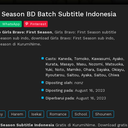
st Season BD Batch Subtitle Indonesia
WhatsApp
Pinterest
Girls Bravo: First Season
, Girls Bravo: First Season subtitle
 Season sub indo, download Girls Bravo: First Season sub indo,
 Season di KurumiNime.
Casts:
Kaneda, Tomoko
,
Kawasumi, Ayako
,
Kurata, Masayo
,
Masu, Nozomi
,
Matsuoka,
Yuki
,
Noto, Mamiko
,
Ohara, Sayaka
,
Okiayu,
Ryoutarou
,
Saitou, Ayaka
,
Saitou, Chiwa
Diposting oleh:
nanz
Diposting pada:
August 16, 2023
Diperbarui pada:
August 16, 2023
sy
Harem
Isekai
Romance
School
Shounen
t Season Subtitle Indonesia
Gratis di KurumiNime. Download gratis