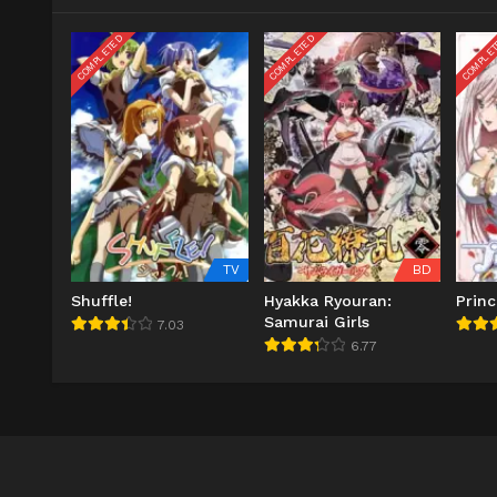
COMPLETED
COMPLETED
COMPLE
TV
BD
Shuffle!
Hyakka Ryouran:
Princ
Samurai Girls
7.03
6.77