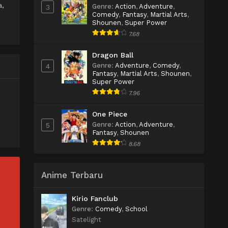
a,
Genre
:
Action
,
Adventure
,
3
Comedy
,
Fantasy
,
Martial Arts
,
Shounen
,
Super Power
7.68
Dragon Ball
Genre
:
Adventure
,
Comedy
,
4
Fantasy
,
Martial Arts
,
Shounen
,
Super Power
7.96
One Piece
Genre
:
Action
,
Adventure
,
5
Fantasy
,
Shounen
8.68
Anime Terbaru
Kirio Fanclub
Genre
:
Comedy
,
School
Satelight