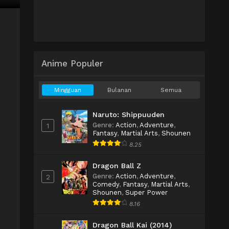
Anime Populer
Mingguan
Bulanan
Semua
Naruto: Shippuuden
Genre
:
Action
,
Adventure
,
1
Fantasy
,
Martial Arts
,
Shounen
8.25
Dragon Ball Z
Genre
:
Action
,
Adventure
,
2
Comedy
,
Fantasy
,
Martial Arts
,
Shounen
,
Super Power
8.16
Dragon Ball Kai (2014)