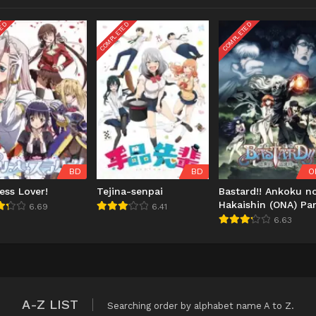
TED
COMPLETED
COMPLETED
BD
BD
O
ess Lover!
Tejina-senpai
Bastard!! Ankoku n
Hakaishin (ONA) Par
6.69
6.41
6.63
A-Z LIST
Searching order by alphabet name A to Z.