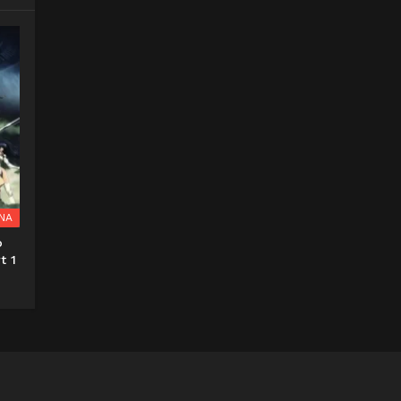
NA
o
t 1