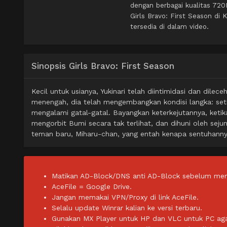
dengan berbagai kualitas 72
Girls Bravo: First Season d
tersedia di dalam video.
Sinopsis Girls Bravo: First Season
Kecil untuk usianya, Yukinari telah diintimidasi dan dile
menengah, dia telah mengembangkan kondisi langka: seti
mengalami gatal-gatal. Bayangkan keterkejutannya, ketika
mengorbit Bumi secara tak terlihat, dan dihuni oleh seju
teman baru, Miharu-chan, yang entah kenapa sentuhann
Matikan AD-Block/DNS anti AD-Block sebelum men
AceFile = Google Drive.
Jangan memakai VPN/Proxy di link AceFile.
Selalu update Winrar kalian ke versi terbaru.
Gunakan MX Player untuk HP dan VLC untuk PC agar 