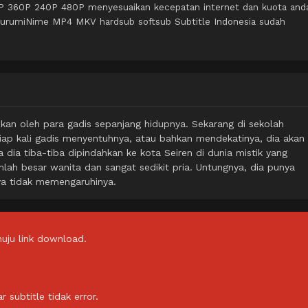
0P 360P 240P 480P menyesuaikan kecepatan internet dan kuota and
i KurumiNime MP4 MKV hardsub softsub Subtitle Indonesia sudah
cehkan oleh para gadis sepanjang hidupnya. Sekarang di sekolah
ap kali gadis menyentuhnya, atau bahkan mendekatinya, dia akan
 dia tiba-tiba dipindahkan ke kota Seiren di dunia mistik yang
mlah besar wanita dan sangat sedikit pria. Untungnya, dia punya
ya tidak memengaruhinya.
uju link download.
subtitle tidak error.