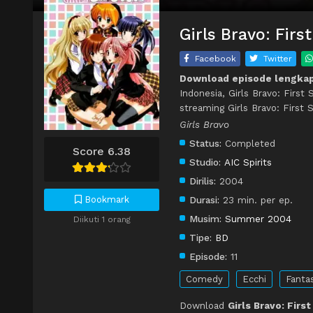
Girls Bravo: Fir
Facebook
Twitter
Download episode lengkap 
Indonesia, Girls Bravo: First
streaming Girls Bravo: First
Girls Bravo
Status:
Completed
Score 6.38
Studio:
AIC Spirits
Dirilis:
2004
Bookmark
Durasi:
23 min. per ep.
Musim:
Summer 2004
Diikuti 1 orang
Tipe:
BD
Episode:
11
Comedy
Ecchi
Fanta
Download
Girls Bravo: Firs