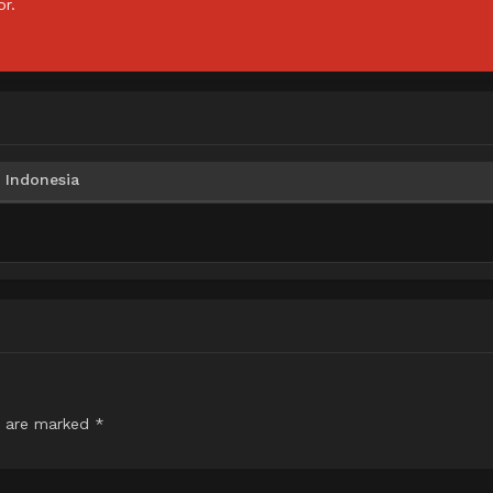
or.
 Indonesia
s are marked
*