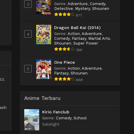
Genre
:
Adventure
,
Comedy
,
3
Detective
,
Mystery
,
Shounen
8.17
Dragon Ball Kai (2014)
Genre
:
Action
,
Adventure
,
4
Comedy
,
Fantasy
,
Martial Arts
,
Shounen
,
Super Power
7.68
One Piece
Genre
:
Action
,
Adventure
,
5
Fantasy
,
Shounen
63.
8.68
Anime Terbaru
sih
Kirio Fanclub
Genre
:
Comedy
,
School
Satelight