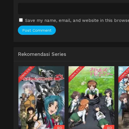
Save my name, email, and website in this browse
Rekomendasi Series
COMPLETED
COMPLETED
COMPLE
BD
BD