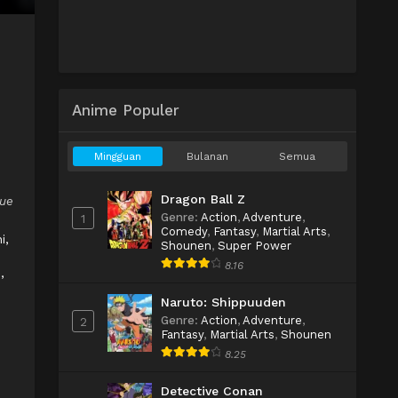
Anime Populer
Mingguan
Bulanan
Semua
Dragon Ball Z
rue
Genre
:
Action
,
Adventure
,
1
Comedy
,
Fantasy
,
Martial Arts
,
i,
Shounen
,
Super Power
8.16
,
Naruto: Shippuuden
Genre
:
Action
,
Adventure
,
2
Fantasy
,
Martial Arts
,
Shounen
8.25
Detective Conan