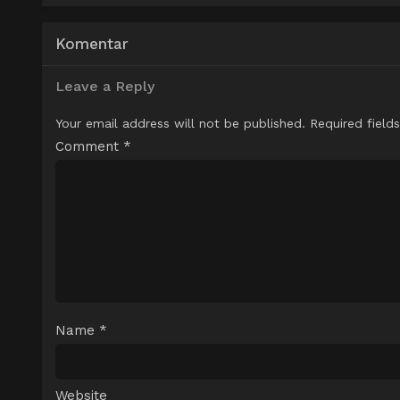
Komentar
Leave a Reply
Your email address will not be published.
Required field
Comment
*
Name
*
Website