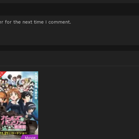
r for the next time I comment.
TED
Movie