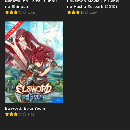
Nanatsu no Taizai: Funnu
Pokemon Movie 13: Genei
no Shinpan
no Hasha Zoroark (2010)
6.58
6.86
COMPLETED
TV
Elsword: El-ui Yeoin
5.93