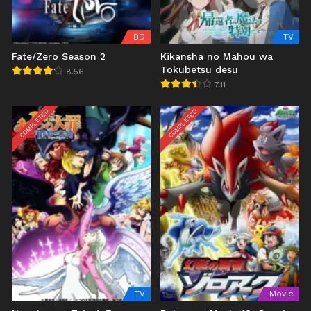
BD
TV
Fate/Zero Season 2
Kikansha no Mahou wa
Tokubetsu desu
8.56
7.11
COMPLETED
COMPLETED
TV
Movie