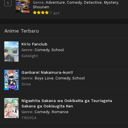
Genre
:
Adventure
,
Comedy
,
Detective
,
Mystery
,
5
Shounen
8.17
Anime Terbaru
Kirio Fanclub
Genre
:
Comedy
,
School
Satelight
Ganbare! Nakamura-kun!!
Genre
:
Boys Love
,
Comedy
,
School
Drive
Nigashita Sakana wa Ookikatta ga Tsuriageta
Sakana ga Ookisugita Ken
Genre
:
Comedy
,
Romance
TROYCA