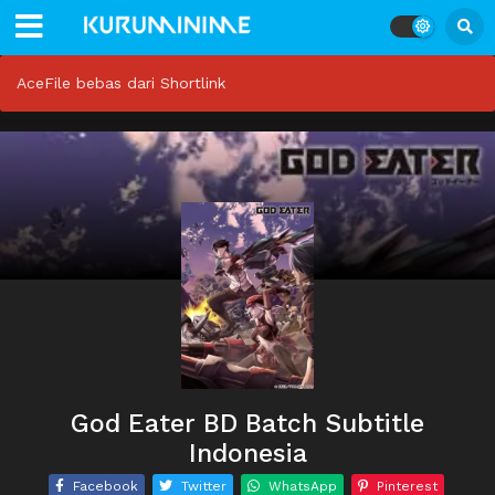
AceFile bebas dari Shortlink
God Eater BD Batch Subtitle
Indonesia
Facebook
Twitter
WhatsApp
Pinterest