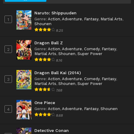
Naruto: Shippuuden
Genre
:
Action
,
Adventure
,
Fantasy
,
Martial Arts
,
1
Shounen
8.25
Dragon Ball Z
Genre
:
Action
,
Adventure
,
Comedy
,
Fantasy
,
2
Martial Arts
,
Shounen
,
Super Power
8.16
Dragon Ball Kai (2014)
Genre
:
Action
,
Adventure
,
Comedy
,
Fantasy
,
3
Martial Arts
,
Shounen
,
Super Power
7.68
One Piece
Genre
:
Action
,
Adventure
,
Fantasy
,
Shounen
4
8.68
Detective Conan