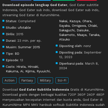
Download episode lengkap God Eater
, God Eater subtitle
Indonesia, God Eater sub indo, download God Eater sub indo,
streaming God Eater di KurumiNime.
Status:
Completed
Nakai, Kazuya
,
Ohara,
Sayaka
,
Omigawa, Chiaki
,
Studio:
ufotable
Sakaguchi, Daisuke
,
Dirilis:
2015
Sakamoto, Maaya
,
Tanaka,
Atsuko
Durasi:
23 min. per ep.
Diposting oleh:
nanz
Musim:
Summer 2015
Diposting pada:
September
Tipe:
BD
12, 2023
Episode:
13
Diperbarui pada:
March 8,
Casts:
Hirata, Hiroaki
,
2024
Kakuma, Ai
,
Kijima, Ryuuichi
,
Action
Fantasy
Military
Sci-Fi
Download
God Eater Subtitle Indonesia
Gratis di KurumiNime.
Download gratis dengan berbagai kualitas 720P 360P 240P 480P
menyesuaikan kecepatan internet dan kuota anda, God Eater di
KurumiNime MP4 MKV hardsub softsub Subtitle Indonesia sudah