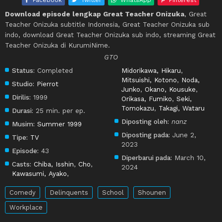
Facebook
Twitter
WhatsApp
Pinterest
Download episode lengkap Great Teacher Onizuka
, Great
Teacher Onizuka subtitle Indonesia, Great Teacher Onizuka sub
indo, download Great Teacher Onizuka sub indo, streaming Great
Teacher Onizuka di KurumiNime.
GTO
Status:
Completed
Midorikawa, Hikaru
,
Mitsuishi, Kotono
,
Noda,
Studio:
Pierrot
Junko
,
Okano, Kousuke
,
Dirilis:
1999
Orikasa, Fumiko
,
Seki,
Tomokazu
,
Takagi, Wataru
Durasi:
25 min. per ep.
Diposting oleh:
nanz
Musim:
Summer 1999
Diposting pada:
June 2,
Tipe:
TV
2023
Episode:
43
Diperbarui pada:
March 10,
Casts:
Chiba, Isshin
,
Cho
,
2024
Kawasumi, Ayako
,
Comedy
Delinquents
School
Shounen
Workplace