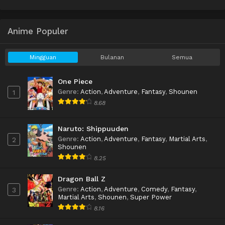
Anime Populer
Mingguan
Bulanan
Semua
One Piece
Genre
:
Action
,
Adventure
,
Fantasy
,
Shounen
1
8.68
Naruto: Shippuuden
Genre
:
Action
,
Adventure
,
Fantasy
,
Martial Arts
,
2
Shounen
8.25
Dragon Ball Z
Genre
:
Action
,
Adventure
,
Comedy
,
Fantasy
,
3
Martial Arts
,
Shounen
,
Super Power
8.16