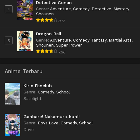
Detective Conan
Genre
:
Adventure
,
Comedy
,
Detective
,
Mystery
,
4
Shounen
8.17
Dragon Ball
Genre
:
Adventure
,
Comedy
,
Fantasy
,
Martial Arts
,
5
Shounen
,
Super Power
7.96
Anime Terbaru
Kirio Fanclub
Genre
:
Comedy
,
School
Satelight
Ganbare! Nakamura-kun!!
Genre
:
Boys Love
,
Comedy
,
School
Drive