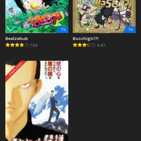
TV
TV
Beelzebub
Bucchigiri?!
7.86
6.67
COMPLETED