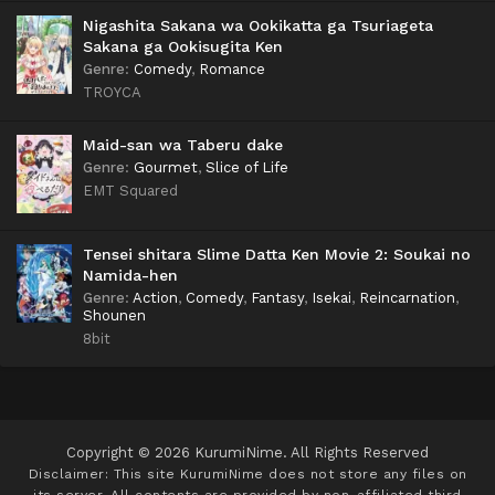
Nigashita Sakana wa Ookikatta ga Tsuriageta
Sakana ga Ookisugita Ken
Genre
:
Comedy
,
Romance
TROYCA
Maid-san wa Taberu dake
Genre
:
Gourmet
,
Slice of Life
EMT Squared
Tensei shitara Slime Datta Ken Movie 2: Soukai no
Namida-hen
Genre
:
Action
,
Comedy
,
Fantasy
,
Isekai
,
Reincarnation
,
Shounen
8bit
Copyright © 2026 KurumiNime. All Rights Reserved
Disclaimer: This site
KurumiNime
does not store any files on