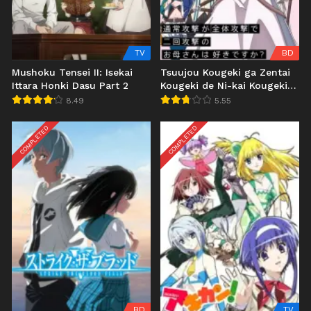
TV
BD
Mushoku Tensei II: Isekai
Tsuujou Kougeki ga Zentai
Ittara Honki Dasu Part 2
Kougeki de Ni-kai Kougeki
no Okaasan wa Suki desu
8.49
5.55
ka?
COMPLETED
COMPLETED
BD
TV