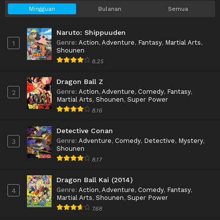
Mingguan
Bulanan
Semua
Naruto: Shippuuden
Genre
:
Action
,
Adventure
,
Fantasy
,
Martial Arts
,
1
Shounen
8.25
Dragon Ball Z
Genre
:
Action
,
Adventure
,
Comedy
,
Fantasy
,
2
Martial Arts
,
Shounen
,
Super Power
8.16
Detective Conan
Genre
:
Adventure
,
Comedy
,
Detective
,
Mystery
,
3
Shounen
8.17
Dragon Ball Kai (2014)
Genre
:
Action
,
Adventure
,
Comedy
,
Fantasy
,
4
Martial Arts
,
Shounen
,
Super Power
7.68