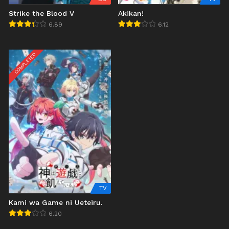
Strike the Blood V
Akikan!
6.89
6.12
COMPLETED
TV
Kami wa Game ni Ueteiru.
6.20