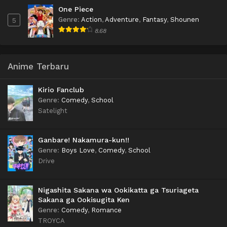
One Piece
Genre
:
Action
,
Adventure
,
Fantasy
,
Shounen
5
8.68
Anime Terbaru
Kirio Fanclub
Genre
:
Comedy
,
School
Satelight
Ganbare! Nakamura-kun!!
Genre
:
Boys Love
,
Comedy
,
School
Drive
Nigashita Sakana wa Ookikatta ga Tsuriageta
Sakana ga Ookisugita Ken
Genre
:
Comedy
,
Romance
TROYCA