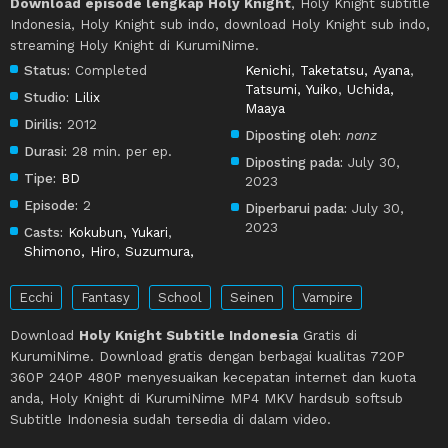
Download episode lengkap Holy Knight
, Holy Knight subtitle
Indonesia, Holy Knight sub indo, download Holy Knight sub indo,
streaming Holy Knight di KurumiNime.
Status:
Completed
Kenichi
,
Taketatsu, Ayana
,
Tatsumi, Yuiko
,
Uchida,
Studio:
Lilix
Maaya
Dirilis:
2012
Diposting oleh:
nanz
Durasi:
28 min. per ep.
Diposting pada:
July 30,
Tipe:
BD
2023
Episode:
2
Diperbarui pada:
July 30,
2023
Casts:
Kokubun, Yukari
,
Shimono, Hiro
,
Suzumura,
Ecchi
Fantasy
School
Seinen
Vampire
Download
Holy Knight Subtitle Indonesia
Gratis di
KurumiNime. Download gratis dengan berbagai kualitas 720P
360P 240P 480P menyesuaikan kecepatan internet dan kuota
anda, Holy Knight di KurumiNime MP4 MKV hardsub softsub
Subtitle Indonesia sudah tersedia di dalam video.