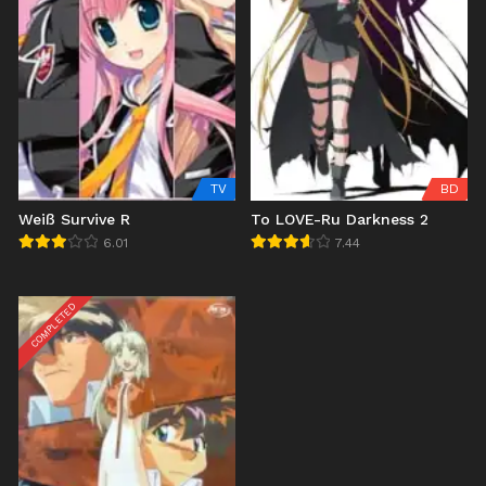
TV
BD
Weiß Survive R
To LOVE-Ru Darkness 2
6.01
7.44
COMPLETED