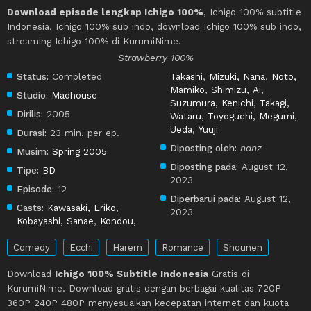
Download episode lengkap Ichigo 100%
, Ichigo 100% subtitle
Indonesia, Ichigo 100% sub indo, download Ichigo 100% sub indo,
streaming Ichigo 100% di KurumiNime.
Strawberry 100%
Status:
Completed
Takashi
,
Mizuki, Nana
,
Noto,
Mamiko
,
Shimizu, Ai
,
Studio:
Madhouse
Suzumura, Kenichi
,
Takagi,
Dirilis:
2005
Wataru
,
Toyoguchi, Megumi
,
Ueda, Yuuji
Durasi:
23 min. per ep.
Diposting oleh:
nanz
Musim:
Spring 2005
Diposting pada:
August 12,
Tipe:
BD
2023
Episode:
12
Diperbarui pada:
August 12,
Casts:
Kawasaki, Eriko
,
2023
Kobayashi, Sanae
,
Kondou,
Comedy
Ecchi
Harem
Romance
Shounen
Download
Ichigo 100% Subtitle Indonesia
Gratis di
KurumiNime. Download gratis dengan berbagai kualitas 720P
360P 240P 480P menyesuaikan kecepatan internet dan kuota