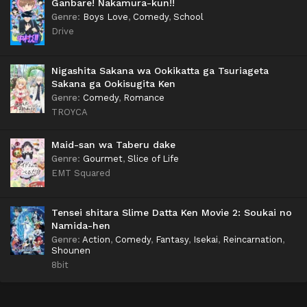
Ganbare! Nakamura-kun!!
Genre
:
Boys Love
,
Comedy
,
School
Drive
Nigashita Sakana wa Ookikatta ga Tsuriageta
Sakana ga Ookisugita Ken
Genre
:
Comedy
,
Romance
TROYCA
Maid-san wa Taberu dake
Genre
:
Gourmet
,
Slice of Life
EMT Squared
Tensei shitara Slime Datta Ken Movie 2: Soukai no
Namida-hen
Genre
:
Action
,
Comedy
,
Fantasy
,
Isekai
,
Reincarnation
,
Shounen
8bit