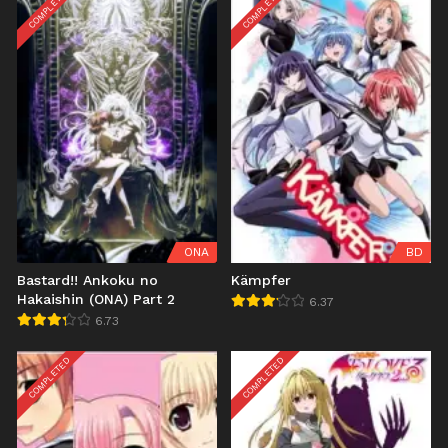
COMPLETED
COMPLETED
ONA
BD
Bastard!! Ankoku no
Kämpfer
Hakaishin (ONA) Part 2
6.37
6.73
COMPLETED
COMPLETED