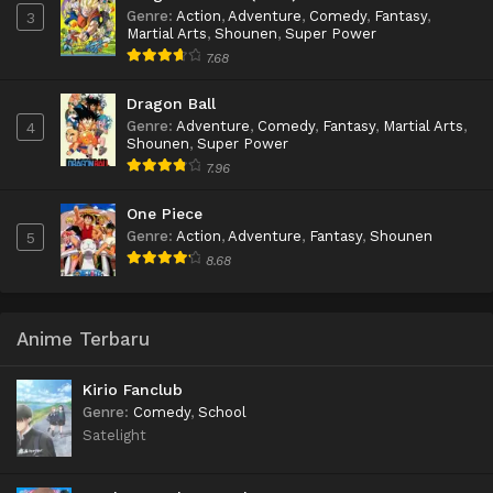
Genre
:
Action
,
Adventure
,
Comedy
,
Fantasy
,
3
Martial Arts
,
Shounen
,
Super Power
7.68
Dragon Ball
Genre
:
Adventure
,
Comedy
,
Fantasy
,
Martial Arts
,
4
Shounen
,
Super Power
7.96
One Piece
Genre
:
Action
,
Adventure
,
Fantasy
,
Shounen
5
8.68
Anime Terbaru
Kirio Fanclub
Genre
:
Comedy
,
School
Satelight