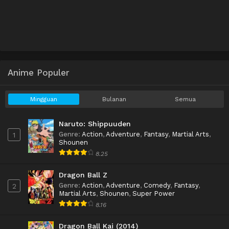
Anime Populer
Mingguan
Bulanan
Semua
Naruto: Shippuuden
Genre
:
Action
,
Adventure
,
Fantasy
,
Martial Arts
,
1
Shounen
8.25
Dragon Ball Z
Genre
:
Action
,
Adventure
,
Comedy
,
Fantasy
,
2
Martial Arts
,
Shounen
,
Super Power
8.16
Dragon Ball Kai (2014)