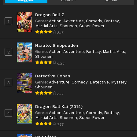
Dragon Ball Z
Genre
:
Action
,
Adventure
,
Comedy
,
Fantasy
,
1
Martial Arts
,
Shounen
,
Super Power
8.16
Naruto: Shippuuden
Genre
:
Action
,
Adventure
,
Fantasy
,
Martial Arts
,
2
Shounen
8.25
Detective Conan
Genre
:
Adventure
,
Comedy
,
Detective
,
Mystery
,
3
Shounen
8.17
Dragon Ball Kai (2014)
Genre
:
Action
,
Adventure
,
Comedy
,
Fantasy
,
4
Martial Arts
,
Shounen
,
Super Power
7.68
One Piece