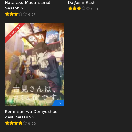
Hataraku Maou-sama!!
Dagashi Kashi
Season 2
6.61
6.67
COMPLETED
TV
Komi-san wa Comyushou
desu Season 2
8.08