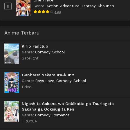
Genre
:
Action
,
Adventure
,
Fantasy
,
Shounen
5
8.68
Anime Terbaru
Kirio Fanclub
Genre
:
Comedy
,
School
Satelight
Ganbare! Nakamura-kun!!
Genre
:
Boys Love
,
Comedy
,
School
Drive
Nigashita Sakana wa Ookikatta ga Tsuriageta
Sakana ga Ookisugita Ken
Genre
:
Comedy
,
Romance
TROYCA