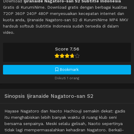
Download
Ijiranaide Nagatoro-san S2 Subtitle Indonesia
Gratis di KurumiNime. Download gratis dengan berbagai kualitas
720P 360P 240P 480P menyesuaikan kecepatan internet dan
kuota anda, Ijiranaide Nagatoro-san S2 di KurumiNime MP4 MKV
hardsub softsub Subtitle Indonesia sudah tersedia di dalam
video.
Score 7.56
Bookmark
Diikuti 1 orang
Sinopsis Ijiranaide Nagatoro-san S2
Hayase Nagatoro dan Naoto Hachiouji semakin dekat: gadis
itu menghabiskan lebih banyak waktu di ruang klub seni
bersama senpainya. Meski selalu gelisah, Naoto sepertinya
tidak lagi mempermasalahkan kehadiran Nagatoro. Berkali-