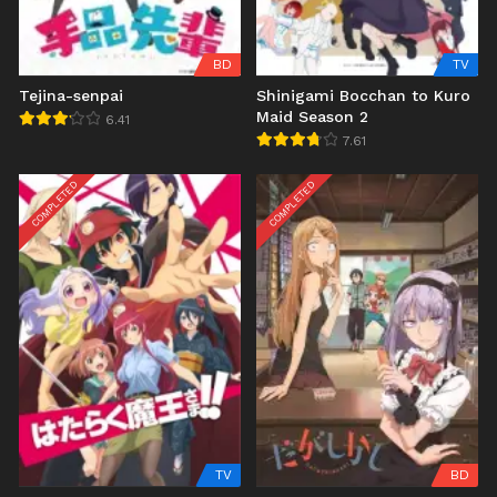
BD
TV
Tejina-senpai
Shinigami Bocchan to Kuro
Maid Season 2
6.41
7.61
COMPLETED
COMPLETED
TV
BD