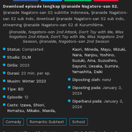
Download episode lengkap Ijiranaide Nagatoro-san S2
,
Ijiranaide Nagatoro-san S2 subtitle Indonesia, Ijiranaide Nagatoro-
san S2 sub indo, download Ijiranaide Nagatoro-san S2 sub indo,
streaming Ijiranaide Nagatoro-san S2 di KurumiNime.
Ijiranaide, Nagatoro-san 2nd Attack, Don't Toy with Me, Miss
Nagatoro 2nd Attack, Don't Toy with Me, Miss Nagatoro 2nd
Season, Ijiranaide, Nagatoro-san 2nd Season
Status:
Completed
Kaori
,
Mineda, Mayu
,
Mizuki,
Nana
,
Nanjou, Yoshino
,
Studio:
OLM
Suzuki, Aina
,
Suzushiro,
Dirilis:
2023
Sayumi
,
Uesaka, Sumire
,
Yamashita, Daiki
Durasi:
23 min. per ep.
Diposting oleh:
nanz
Musim:
Winter 2023
Diposting pada:
January 3,
Tipe:
BD
2024
Episode:
12
Diperbarui pada:
January 3,
Casts:
Izawa, Shiori
,
2024
Komatsu, Mikako
,
Maeda,
Comedy
Romantic Subtext
School