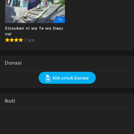
TV
Eizouken ni wa Te wo Dasu
na!
8.13
Donasi
Klik untuk Donasi
Ikuti