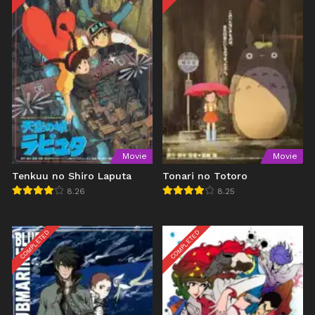
Movie
Movie
Tenkuu no Shiro Laputa
Tonari no Totoro
8.26
8.25
COMPLETED
COMPLETED