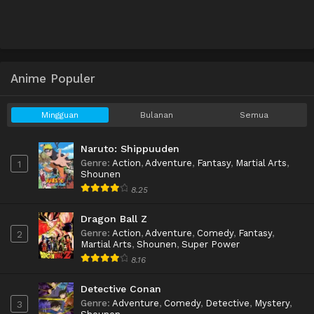
Anime Populer
Mingguan
Bulanan
Semua
Naruto: Shippuuden
Genre
:
Action
,
Adventure
,
Fantasy
,
Martial Arts
,
1
Shounen
8.25
Dragon Ball Z
Genre
:
Action
,
Adventure
,
Comedy
,
Fantasy
,
2
Martial Arts
,
Shounen
,
Super Power
8.16
Detective Conan
Genre
:
Adventure
,
Comedy
,
Detective
,
Mystery
,
3