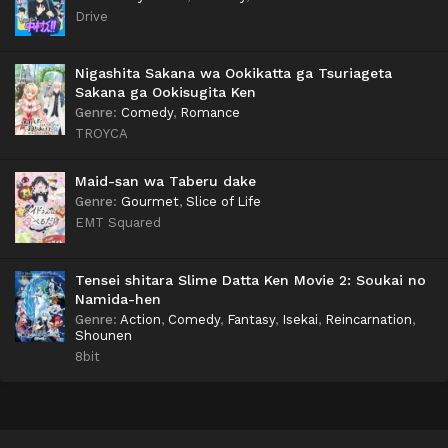
Drive
Nigashita Sakana wa Ookikatta ga Tsuriageta
Sakana ga Ookisugita Ken
Genre
:
Comedy
,
Romance
TROYCA
Maid-san wa Taberu dake
Genre
:
Gourmet
,
Slice of Life
EMT Squared
Tensei shitara Slime Datta Ken Movie 2: Soukai no
Namida-hen
Genre
:
Action
,
Comedy
,
Fantasy
,
Isekai
,
Reincarnation
,
Shounen
8bit