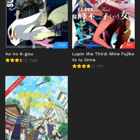
OVA
BD
Ao no 6-gou
Lupin the Third: Mine Fujiko
to Iu Onna
7.00
7.77
COMPLETED