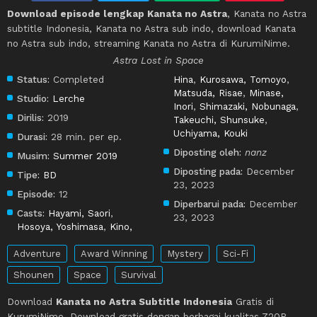
Download episode lengkap Kanata no Astra
, Kanata no Astra
subtitle Indonesia, Kanata no Astra sub indo, download Kanata
no Astra sub indo, streaming Kanata no Astra di KurumiNime.
Astra Lost in Space
Status:
Completed
Hina
,
Kurosawa, Tomoyo
,
Matsuda, Risae
,
Minase,
Studio:
Lerche
Inori
,
Shimazaki, Nobunaga
,
Dirilis:
2019
Takeuchi, Shunsuke
,
Uchiyama, Kouki
Durasi:
28 min. per ep.
Diposting oleh:
nanz
Musim:
Summer 2019
Diposting pada:
December
Tipe:
BD
23, 2023
Episode:
12
Diperbarui pada:
December
Casts:
Hayami, Saori
,
23, 2023
Hosoya, Yoshimasa
,
Kino,
Adventure
Award Winning
Mystery
Sci-Fi
Shounen
Space
Survival
Download
Kanata no Astra Subtitle Indonesia
Gratis di
KurumiNime. Download gratis dengan berbagai kualitas 720P