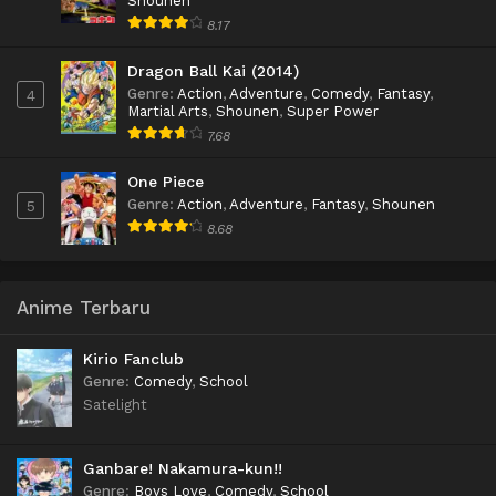
Shounen
8.17
Dragon Ball Kai (2014)
Genre
:
Action
,
Adventure
,
Comedy
,
Fantasy
,
4
Martial Arts
,
Shounen
,
Super Power
7.68
One Piece
Genre
:
Action
,
Adventure
,
Fantasy
,
Shounen
5
8.68
Anime Terbaru
Kirio Fanclub
Genre
:
Comedy
,
School
Satelight
Ganbare! Nakamura-kun!!
Genre
:
Boys Love
,
Comedy
,
School