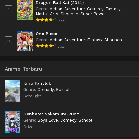
Dragon Ball Kai (2014)
Genre
:
Action
,
Adventure
,
Comedy
,
Fantasy
,
4
Martial Arts
,
Shounen
,
Super Power
7.68
One Piece
Genre
:
Action
,
Adventure
,
Fantasy
,
Shounen
5
8.68
Anime Terbaru
Kirio Fanclub
Genre
:
Comedy
,
School
Satelight
Ganbare! Nakamura-kun!!
Genre
:
Boys Love
,
Comedy
,
School
Drive