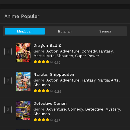
Anime Populer
Mingguan
Bulanan
Semua
Dragon Ball Z
Genre
:
Action
,
Adventure
,
Comedy
,
Fantasy
,
1
Martial Arts
,
Shounen
,
Super Power
8.16
Naruto: Shippuuden
Genre
:
Action
,
Adventure
,
Fantasy
,
Martial Arts
,
2
Shounen
8.25
Detective Conan
Genre
:
Adventure
,
Comedy
,
Detective
,
Mystery
,
3
Shounen
8.17