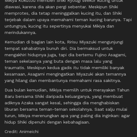
Mikiya Kokutou memberi Shiki Ryougi seekor kucing untuk
diawasi, karena dia akan pergi sebentar. Meskipun Shiki
memprotes, dia tetap meninggalkan kucing itu, dan Shiki
terjebak dalam upaya memahami teman kucing barunya. Tapi
untungnya, kucing itu sepertinya menyukai Mikiya dan
merindukannya.
Kemudian di bagian lain kota, Ririsu Miyazuki mengunjungi
tempat sahabatnya bunuh diri. Dia bermaksud untuk
mengakhiri hidupnya juga, tapi dia bertemu Fujino Asagami,
teman sekelasnya yang buta dengan masa lalu yang
traumatis. Meskipun kedua gadis itu tidak memiliki banyak
kesamaan, Asagami mengingatkan Miyazuki akan temannya
yang hilang dan membantunya memahami rasa sakitnya.
Dua bulan kemudian, Mikiya memilih untuk merayakan Tahun
Baru bersama Shiki daripada keluarganya, yang membuat
adiknya Azaka sangat kesal, sehingga dia menghabiskan
liburan bersama teman-teman sekolahnya. Saat salju mulai
turun, Mikiya merenungkan apa yang paling dia inginkan: agar
hidup Shiki dipenuhi dengan kebahagiaan.
Credit: Animeichi