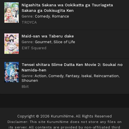
Nigashita Sakana wa Ookikatta ga Tsuriageta
Sakana ga Ookisugita Ken
Genre
:
Comedy
,
Romance
TROYCA
Maid-san wa Taberu dake
Genre
:
Gourmet
,
Slice of Life
EMT Squared
Tensei shitara Slime Datta Ken Movie 2: Soukai no
Namida-hen
Genre
:
Action
,
Comedy
,
Fantasy
,
Isekai
,
Reincarnation
,
Shounen
8bit
Copyright © 2026 KurumiNime. All Rights Reserved
Disclaimer: This site
KurumiNime
does not store any files on
its server. All contents are provided by non-affiliated third