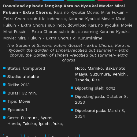
Download episode lengkap Kara no Kyoukai Movie: Mirai
Fukuin - Extra Chorus
, Kara no Kyoukai Movie: Mirai Fukuin -
Extra Chorus subtitle Indonesia, Kara no Kyoukai Movie: Mirai
Fukuin - Extra Chorus sub indo, download Kara no Kyoukai Movie:
Mirai Fukuin - Extra Chorus sub indo, streaming Kara no Kyoukai
Movie: Mirai Fukuin - Extra Chorus di KurumiNime.
The Garden of Sinners: Future Gospel - Extra Chorus, Kara no
Kyoukai: the Garden of sinners/recalled out summer - extra
chorus, the Garden of sinners -recalled out summer- extra
chorus
Status:
Completed
Noto, Mamiko
,
Sakamoto,
Maaya
,
Suzumura, Kenichi
,
Studio:
ufotable
Taneda, Risa
Dirilis:
2013
Diposting oleh:
nanz
Durasi:
32 min.
Diposting pada:
October 8,
Tipe:
Movie
2023
Episode:
1
Diperbarui pada:
March 8,
2024
Casts:
Fujimura, Ayumi
,
Honda, Takako
,
Iguchi, Yuka
,