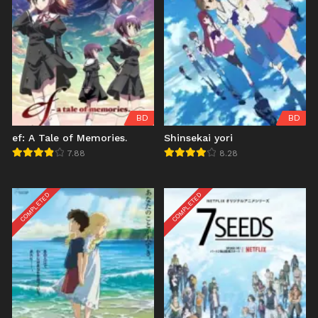
BD
BD
ef: A Tale of Memories.
Shinsekai yori
7.88
8.28
COMPLETED
COMPLETED