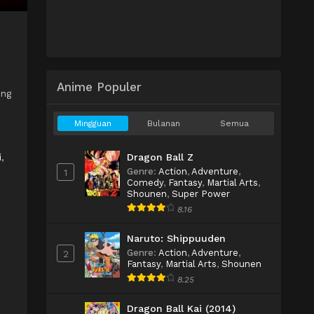
Anime Populer
ing
Mingguan
Bulanan
Semua
Dragon Ball Z
i
,
Genre
:
Action
,
Adventure
,
1
Comedy
,
Fantasy
,
Martial Arts
,
Shounen
,
Super Power
8.16
Naruto: Shippuuden
Genre
:
Action
,
Adventure
,
2
Fantasy
,
Martial Arts
,
Shounen
8.25
Dragon Ball Kai (2014)