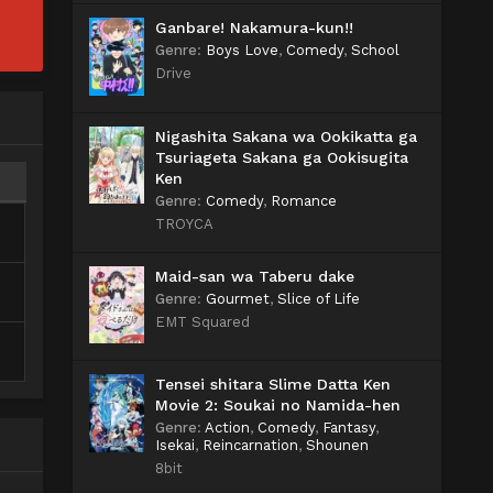
Ganbare! Nakamura-kun!!
Genre
:
Boys Love
,
Comedy
,
School
Drive
Nigashita Sakana wa Ookikatta ga
Tsuriageta Sakana ga Ookisugita
Ken
Genre
:
Comedy
,
Romance
TROYCA
Maid-san wa Taberu dake
Genre
:
Gourmet
,
Slice of Life
EMT Squared
Tensei shitara Slime Datta Ken
Movie 2: Soukai no Namida-hen
Genre
:
Action
,
Comedy
,
Fantasy
,
Isekai
,
Reincarnation
,
Shounen
8bit