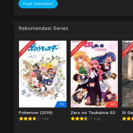
Rekomendasi Series
COMPLETED
COMPLETED
COMPLE
TV
BD
Pokemon (2019)
Zero no Tsukaima S3
Si G
7.57
7.33