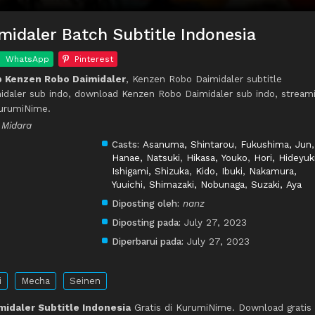
idaler Batch Subtitle Indonesia
WhatsApp
Pinterest
 Kenzen Robo Daimidaler
, Kenzen Robo Daimidaler subtitle
idaler sub indo, download Kenzen Robo Daimidaler sub indo, stream
KurumiNime.
 Midara
Casts:
Asanuma, Shintarou
,
Fukushima, Jun
,
Hanae, Natsuki
,
Hikasa, Youko
,
Hori, Hideyuk
Ishigami, Shizuka
,
Kido, Ibuki
,
Nakamura,
Yuuichi
,
Shimazaki, Nobunaga
,
Suzaki, Aya
Diposting oleh:
nanz
Diposting pada:
July 27, 2023
Diperbarui pada:
July 27, 2023
i
Mecha
Seinen
idaler Subtitle Indonesia
Gratis di KurumiNime. Download gratis