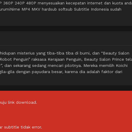
0P 360P 240P 480P menyesuaikan kecepatan internet dan kuota and
KurumiNime MP4 MKV hardsub softsub Subtitle Indonesia sudah
hidupan misterius yang tiba-tiba tiba di bumi, dan “Beauty Salon
“Robot Penguin” raksasa Kerajaan Penguin, Beauty Salon Prince tel
 dan sekarang sedang mencari pilotnya. Mereka memilih Koichi
la-gila dengan payudara besar, karena dia adalah faktor dari
uju link download.
subtitle tidak error.