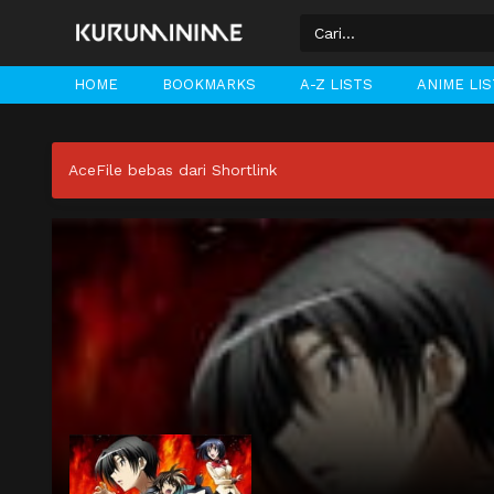
HOME
BOOKMARKS
A-Z LISTS
ANIME LI
AceFile bebas dari Shortlink