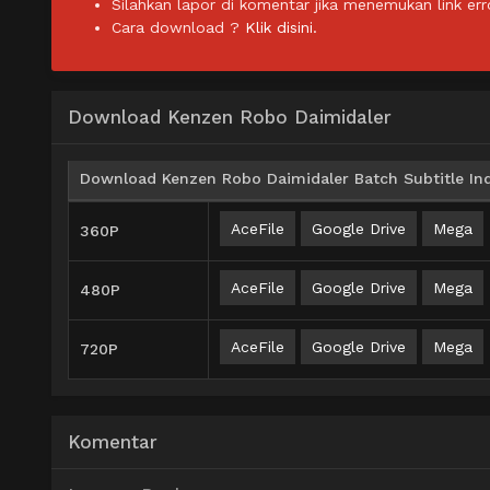
Silahkan lapor di komentar jika menemukan link err
Cara download ?
Klik disini.
Download Kenzen Robo Daimidaler
Download Kenzen Robo Daimidaler Batch Subtitle In
AceFile
Google Drive
Mega
360P
AceFile
Google Drive
Mega
480P
AceFile
Google Drive
Mega
720P
Komentar