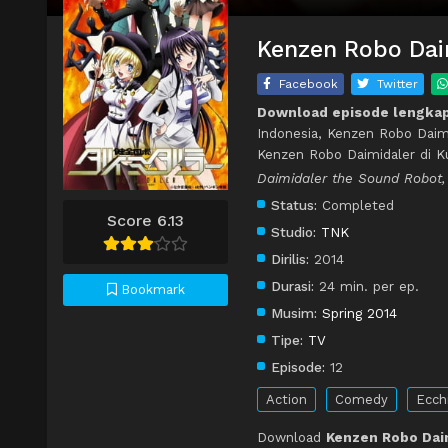
Kenzen Robo Daim
Facebook
Twitter
Download episode lengkap
Indonesia, Kenzen Robo Daim
Kenzen Robo Daimidaler di 
Daimidaler the Sound Robot,
Status:
Completed
Score 6.13
Studio:
TNK
Dirilis:
2014
Durasi:
24 min. per ep.
Bookmark
Musim:
Spring 2014
Tipe:
TV
Episode:
12
Action
Comedy
Ecch
Download
Kenzen Robo Daim