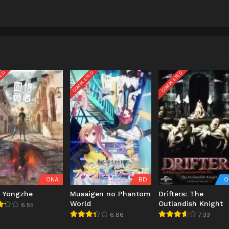
TED
COMPLETED
COMPLETED
ONA
BD
O
e Yongzhe
Musaigen no Phantom
Drifters: The
World
Outlandish Knight
6.55
6.86
7.33