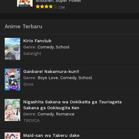
Shounen
,
Super Power
7.96
Anime Terbaru
Kirio Fanclub
Genre
:
Comedy
,
School
Satelight
Ganbare! Nakamura-kun!!
Genre
:
Boys Love
,
Comedy
,
School
Drive
Nigashita Sakana wa Ookikatta ga Tsuriageta
Sakana ga Ookisugita Ken
Genre
:
Comedy
,
Romance
TROYCA
Maid-san wa Taberu dake