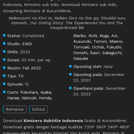
Indonesia, Kimizero sub indo, download Kimizero sub indo,
streaming Kimizero di KurumiNime.
Keikenzumi na Kimi to, Keiken Zero na Ore ga, Otsukiai suru
Hanashi., Our Dating Story: The Experienced You and The
Inexperienced Me
Status:
Completed
Mariko
,
KUN
,
Koga, Aoi
,
Kusunoki, Tomori
,
Maeno,
Studio:
ENGI
Tomoaki
,
Ochiai, Fukushi
,
Dirilis:
2023
Oonishi, Saori
,
Sakaguchi,
Daisuke
Durasi:
23 min. per ep.
Diposting oleh:
nanz
Musim:
Fall 2023
Diposting pada:
December
Tipe:
TV
23, 2023
Episode:
12
Diperbarui pada:
December
Casts:
Fukuhara, Ayaka
,
23, 2023
Hanae, Natsuki
,
Honda,
Romance
School
Download
Kimizero Subtitle Indonesia
Gratis di KurumiNime.
Download gratis dengan berbagai kualitas 720P 360P 240P 480P
menyesuaikan kecepatan internet dan kuota anda, Kimizero di