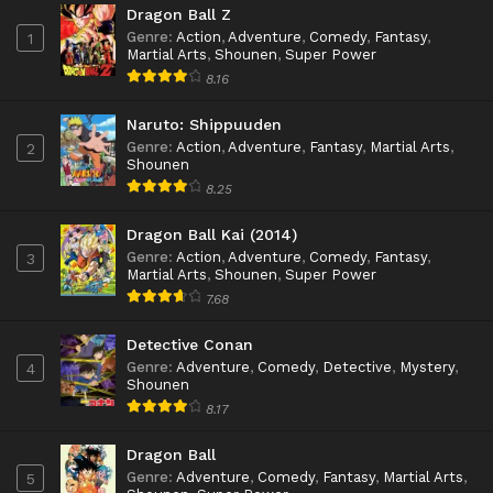
Dragon Ball Z
Genre
:
Action
,
Adventure
,
Comedy
,
Fantasy
,
1
Martial Arts
,
Shounen
,
Super Power
8.16
Naruto: Shippuuden
Genre
:
Action
,
Adventure
,
Fantasy
,
Martial Arts
,
2
Shounen
8.25
Dragon Ball Kai (2014)
Genre
:
Action
,
Adventure
,
Comedy
,
Fantasy
,
3
Martial Arts
,
Shounen
,
Super Power
7.68
Detective Conan
Genre
:
Adventure
,
Comedy
,
Detective
,
Mystery
,
4
Shounen
8.17
Dragon Ball
Genre
:
Adventure
,
Comedy
,
Fantasy
,
Martial Arts
,
5