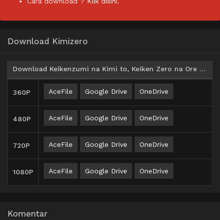
Cara download ?
Klik disini.
Download Kimizero
Download Keikenzumi na Kimi to, Keiken Zero na Ore ga, Otsukiai suru Hanashi. Batch Subtitle Indonesia
AceFile
Google Drive
OneDrive
360P
AceFile
Google Drive
OneDrive
480P
AceFile
Google Drive
OneDrive
720P
AceFile
Google Drive
OneDrive
1080P
Komentar