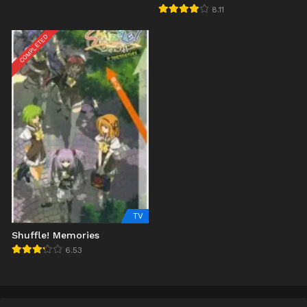
8.11
COMPLETED
TV
Shuffle! Memories
6.53