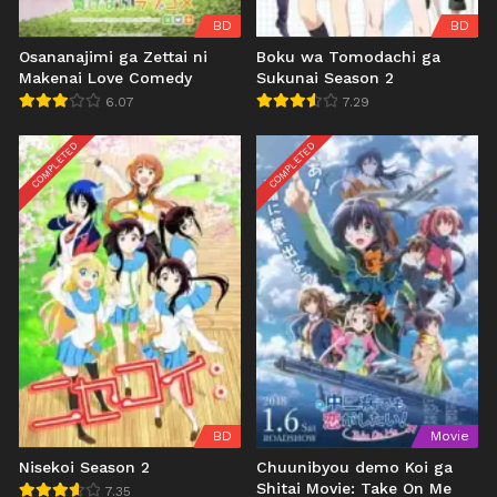
BD
BD
Osananajimi ga Zettai ni
Boku wa Tomodachi ga
Makenai Love Comedy
Sukunai Season 2
6.07
7.29
COMPLETED
COMPLETED
BD
Movie
Nisekoi Season 2
Chuunibyou demo Koi ga
Shitai Movie: Take On Me
7.35