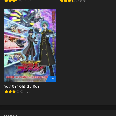
ni Nattemashita
6.58
6.93
TV
Yu☆Gi☆Oh! Go Rush!!
5.73