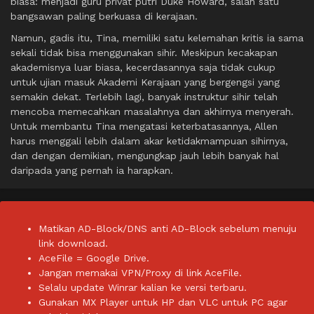
biasa: menjadi guru privat putri Duke Howard, salah satu
bangsawan paling berkuasa di kerajaan.
Namun, gadis itu, Tina, memiliki satu kelemahan kritis ia sama
sekali tidak bisa menggunakan sihir. Meskipun kecakapan
akademisnya luar biasa, kecerdasannya saja tidak cukup
untuk ujian masuk Akademi Kerajaan yang bergengsi yang
semakin dekat. Terlebih lagi, banyak instruktur sihir telah
mencoba memecahkan masalahnya dan akhirnya menyerah.
Untuk membantu Tina mengatasi keterbatasannya, Allen
harus menggali lebih dalam akar ketidakmampuan sihirnya,
dan dengan demikian, mengungkap jauh lebih banyak hal
daripada yang pernah ia harapkan.
Matikan AD-Block/DNS anti AD-Block sebelum menuju
link download.
AceFile = Google Drive.
Jangan memakai VPN/Proxy di link AceFile.
Selalu update Winrar kalian ke versi terbaru.
Gunakan MX Player untuk HP dan VLC untuk PC agar