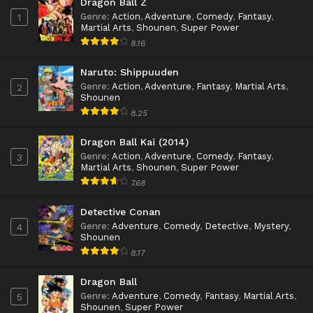
Dragon Ball Z
Genre
:
Action
,
Adventure
,
Comedy
,
Fantasy
,
1
Martial Arts
,
Shounen
,
Super Power
8.16
Naruto: Shippuuden
Genre
:
Action
,
Adventure
,
Fantasy
,
Martial Arts
,
2
Shounen
8.25
Dragon Ball Kai (2014)
Genre
:
Action
,
Adventure
,
Comedy
,
Fantasy
,
3
Martial Arts
,
Shounen
,
Super Power
7.68
Detective Conan
Genre
:
Adventure
,
Comedy
,
Detective
,
Mystery
,
4
Shounen
8.17
Dragon Ball
Genre
:
Adventure
,
Comedy
,
Fantasy
,
Martial Arts
,
5
Shounen
,
Super Power