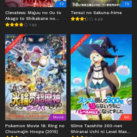
TV
TV
Clevatess: Majuu no Ou to
Tensui no Sakuna-hime
Akago to Shikabane no
6.69
Yuusha
7.89
COMPLETED
COMPLETED
Movie
BD
Pokemon Movie 18: Ring no
Slime Taoshite 300-nen
Choumajin Hoopa (2015)
Shiranai Uchi ni Level Max