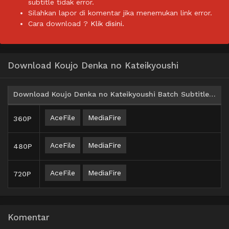
subtitle tidak error.
Silahkan lapor di komentar jika menemukan link error.
Cara download ?
Klik disini.
Download Koujo Denka no Kateikyoushi
Download Koujo Denka no Kateikyoushi Batch Subtitle Indonesia
AceFile
MediaFire
360P
AceFile
MediaFire
480P
AceFile
MediaFire
720P
Komentar