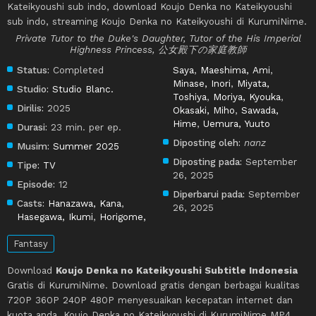
Kateikyoushi sub indo, download Koujo Denka no Kateikyoushi
sub indo, streaming Koujo Denka no Kateikyoushi di KurumiNime.
Private Tutor to the Duke's Daughter, Tutor of the His Imperial
Highness Princess, 公女殿下の家庭教師
Status:
Completed
Saya
,
Maeshima, Ami
,
Minase, Inori
,
Miyata,
Studio:
Studio Blanc.
Toshiya
,
Moriya, Kyouka
,
Dirilis:
2025
Okasaki, Miho
,
Sawada,
Hime
,
Uemura, Yuuto
Durasi:
23 min. per ep.
Diposting oleh:
nanz
Musim:
Summer 2025
Diposting pada:
September
Tipe:
TV
26, 2025
Episode:
12
Diperbarui pada:
September
Casts:
Hanazawa, Kana
,
26, 2025
Hasegawa, Ikumi
,
Horigome,
Fantasy
Download
Koujo Denka no Kateikyoushi Subtitle Indonesia
Gratis di KurumiNime. Download gratis dengan berbagai kualitas
720P 360P 240P 480P menyesuaikan kecepatan internet dan
kuota anda, Koujo Denka no Kateikyoushi di KurumiNime MP4