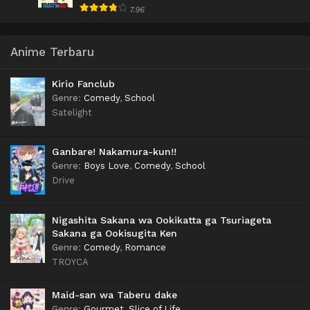
7.96
Anime Terbaru
Kirio Fanclub
Genre
:
Comedy
,
School
Satelight
Ganbare! Nakamura-kun!!
Genre
:
Boys Love
,
Comedy
,
School
Drive
Nigashita Sakana wa Ookikatta ga Tsuriageta
Sakana ga Ookisugita Ken
Genre
:
Comedy
,
Romance
TROYCA
Maid-san wa Taberu dake
Genre
:
Gourmet
,
Slice of Life