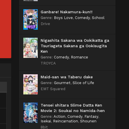
Ganbare! Nakamura-kun!!
Genre
:
Boys Love
,
Comedy
,
School
Drive
Nigashita Sakana wa Ookikatta ga
Tsuriageta Sakana ga Ookisugita
Ken
Genre
:
Comedy
,
Romance
TROYCA
Maid-san wa Taberu dake
Genre
:
Gourmet
,
Slice of Life
EMT Squared
Tensei shitara Slime Datta Ken
Movie 2: Soukai no Namida-hen
Genre
:
Action
,
Comedy
,
Fantasy
,
Isekai
,
Reincarnation
,
Shounen
8bit