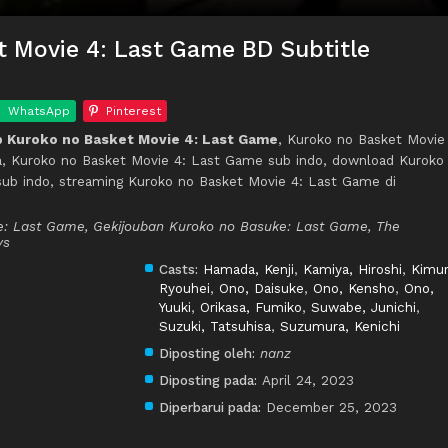
 Movie 4: Last Game BD Subtitle
WhatsApp
Pinterest
 Kuroko no Basket Movie 4: Last Game
, Kuroko no Basket Movie
a, Kuroko no Basket Movie 4: Last Game sub indo, download Kuroko
ub indo, streaming Kuroko no Basket Movie 4: Last Game di
ie: Last Game, Gekijouban Kuroko no Basuke: Last Game, The
ys
Casts:
Hamada, Kenji
,
Kamiya, Hiroshi
,
Kimur
Ryouhei
,
Ono, Daisuke
,
Ono, Kensho
,
Ono,
Yuuki
,
Orikasa, Fumiko
,
Suwabe, Junichi
,
Suzuki, Tatsuhisa
,
Suzumura, Kenichi
Diposting oleh:
nanz
Diposting pada:
April 24, 2023
Diperbarui pada:
December 25, 2023