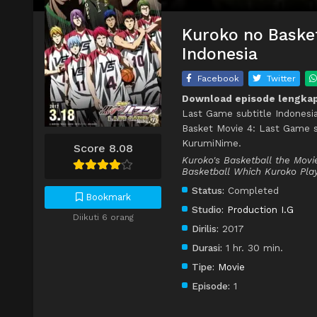
Kuroko no Basket
Indonesia
Facebook
Twitter
Download episode lengkap
Last Game subtitle Indonesi
Basket Movie 4: Last Game s
KurumiNime.
Score 8.08
Kuroko's Basketball the Mov
Basketball Which Kuroko Pla
Status:
Completed
Bookmark
Studio:
Production I.G
Diikuti 6 orang
Dirilis:
2017
Durasi:
1 hr. 30 min.
Tipe:
Movie
Episode:
1