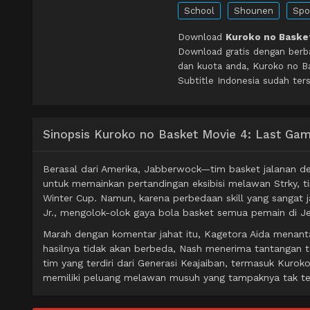
School
Shounen
Spo
Download
Kuroko no Basket
Download gratis dengan berb
dan kuota anda, Kuroko no 
Subtitle Indonesia sudah ters
Sinopsis Kuroko no Basket Movie 4: Last Ga
Berasal dari Amerika, Jabberwock—tim basket jalanan 
untuk memainkan pertandingan eksibisi melawan Strky, t
Winter Cup. Namun, karena perbedaan skill yang sanga
Jr., mengolok-olok gaya bola basket semua pemain di
Marah dengan komentar jahat itu, Kagetora Aida menan
hasilnya tidak akan berbeda, Nash menerima tantangan
tim yang terdiri dari Generasi Keajaiban, termasuk Kuro
memiliki peluang melawan musuh yang tampaknya tak ter