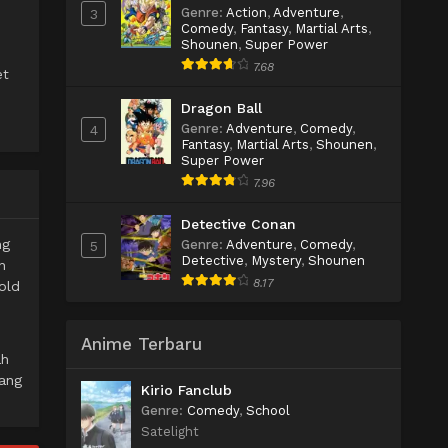
Genre
:
Action
,
Adventure
,
3
Comedy
,
Fantasy
,
Martial Arts
,
Shounen
,
Super Power
7.68
et
Dragon Ball
Genre
:
Adventure
,
Comedy
,
4
Fantasy
,
Martial Arts
,
Shounen
,
Super Power
7.96
Detective Conan
ng
Genre
:
Adventure
,
Comedy
,
5
Detective
,
Mystery
,
Shounen
n
8.17
old
Anime Terbaru
ah
yang
Kirio Fanclub
Genre
:
Comedy
,
School
Satelight