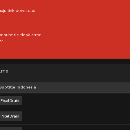
uju link download.
subtitle tidak error.
or.
Game
ubtitle Indonesia
PixelDrain
PixelDrain