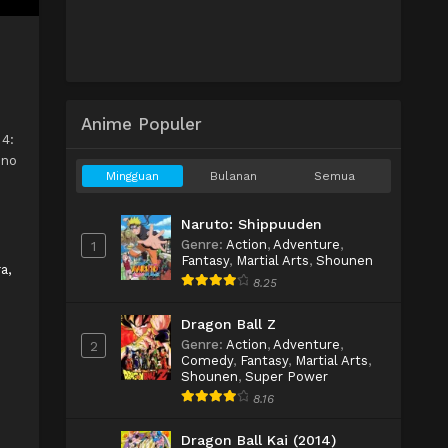
Anime Populer
 4:
 no
Mingguan
Bulanan
Semua
Naruto: Shippuuden
Genre
:
Action
,
Adventure
,
1
Fantasy
,
Martial Arts
,
Shounen
a,
8.25
Dragon Ball Z
Genre
:
Action
,
Adventure
,
2
Comedy
,
Fantasy
,
Martial Arts
,
Shounen
,
Super Power
8.16
Dragon Ball Kai (2014)