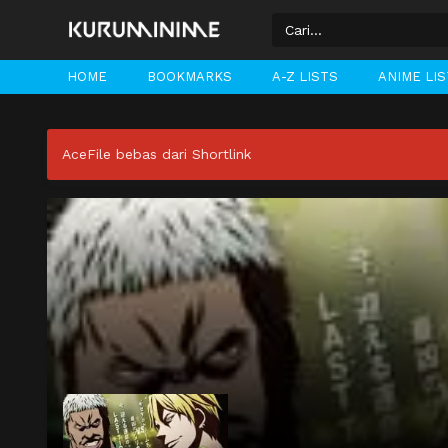
HOME
BOOKMARKS
A-Z LISTS
ANIME LI
AceFile bebas dari Shortlink