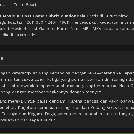
rts
Team Sports
 Movie 4: Last Game Subtitle Indonesia
Gratis di KurumiNime.
agai kualitas 720P 360P 240P 480P menyesuaikan kecepatan intern
Basket Movie 4: Last Game di KurumiNime MP4 MKV hardsub softsub
edia di dalam video.
me
dengan keterampilan yang sebanding dengan NBA—datang ke Jepa
im mantan siswa tahun ketiga yang pernah bermain di Interhigh da
t jauh, Jabberwock dengan mudah menang. Kapten mereka, Nash G
 Jepang dengan membandingkannya dengan monyet.
tang mereka untuk balas dendam. Karena bangga dan yakin bahwa
 tersebut. Kagetora kemudian mengumpulkan Pedang Vorpal, sebu
ko Tetsuya dan Kagami Taiga, karena mereka adalah satu-satunya 
kalahkan dari segala sudut.