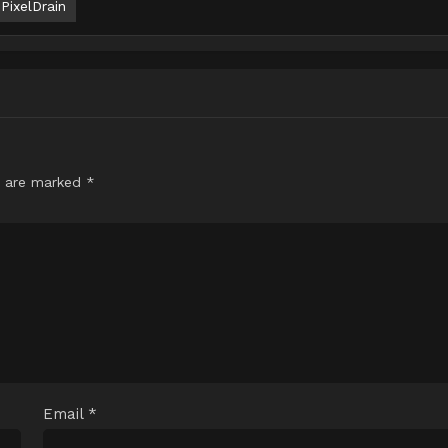
PixelDrain
s are marked
*
Email
*