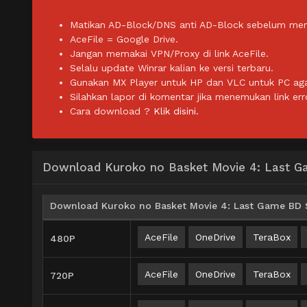
Matikan AD-Block/DNS anti AD-Block sebelum men
AceFile = Google Drive.
Jangan memakai VPN/Proxy di link AceFile.
Selalu update Winrar kalian ke versi terbaru.
Gunakan MX Player untuk HP dan VLC untuk PC agar 
Silahkan lapor di komentar jika menemukan link err
Cara download ?
Klik disini.
Download Kuroko no Basket Movie 4: Last 
Download Kuroko no Basket Movie 4: Last Game BD S
AceFile
OneDrive
TeraBox
480P
AceFile
OneDrive
TeraBox
720P