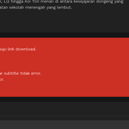
i, Liz hingga Aoi Tori menari di antara kesejajaran dongeng yang
atan sekolah menengah yang lembut.
uju link download.
subtitle tidak error.
or.