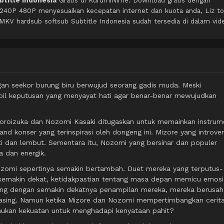
ubtitle Indonesia
Gratis di KurumiNime. Download gratis dengan
 240P 480P menyesuaikan kecepatan internet dan kuota anda, Liz to
KV hardsub softsub Subtitle Indonesia sudah tersedia di dalam vid
engan seekor burung biru berwujud seorang gadis muda. Meski
il keputusan yang menyayat hati agar benar-benar mewujudkan
oroizuka dan Nozomi Kasaki ditugaskan untuk memainkan instrum
d konser yang terinspirasi oleh dongeng ini. Mizore yang introver
i dan lembut. Sementara itu, Nozomi yang bersinar dan populer
 dan energik.
Nozomi sepertinya semakin bertambah. Duet mereka yang terputus-
semakin dekat, ketidakpastian tentang masa depan memicu emosi
ring dengan semakin dekatnya penampilan mereka, mereka berusah
asing. Namun ketika Mizore dan Nozomi mempertimbangkan cerita 
mukan kekuatan untuk menghadapi kenyataan pahit?