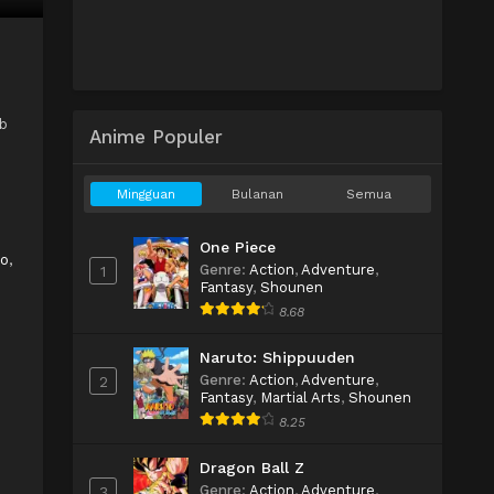
ub
Anime Populer
Mingguan
Bulanan
Semua
One Piece
ro
,
Genre
:
Action
,
Adventure
,
1
Fantasy
,
Shounen
8.68
Naruto: Shippuuden
Genre
:
Action
,
Adventure
,
2
Fantasy
,
Martial Arts
,
Shounen
8.25
Dragon Ball Z
Genre
:
Action
,
Adventure
,
3