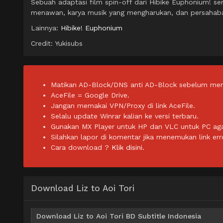
Sebuah adaptasi film spin-off dari Hibike Euphonium! ser
menawan, karya musik yang mengharukan, dan persahab
Lainnya:
Hibike! Euphonium
Credit: Yukisubs
Matikan AD-Block/DNS anti AD-Block sebelum men
AceFile = Google Drive.
Jangan memakai VPN/Proxy di link AceFile.
Selalu update Winrar kalian ke versi terbaru.
Gunakan MX Player untuk HP dan VLC untuk PC agar 
Silahkan lapor di komentar jika menemukan link err
Cara download ?
Klik disini.
Download Liz to Aoi Tori
Download Liz to Aoi Tori BD Subtitle Indonesia