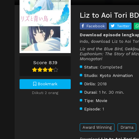
Liz to Aoi Tori B
Facebook
Twitter
Download episode lengkap 
indo, download Liz to Aoi Tor
Liz and the Blue Bird, Gekij
Euphonium: The Story of Miz
Monogatari
Score 8.19
Status:
Completed
Studio:
Kyoto Animation
Dirilis:
2018
Bookmark
Durasi:
1 hr. 30 min.
Diikuti 2 orang
Tipe:
Movie
Episode:
1
Award Winning
Drama