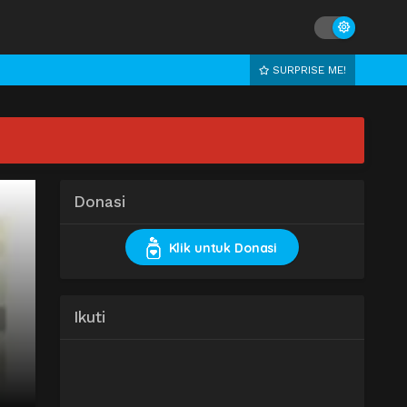
SURPRISE ME!
Donasi
Klik untuk Donasi
Ikuti