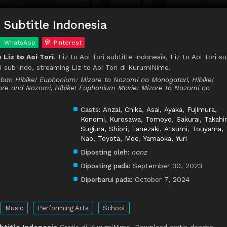
D Subtitle Indonesia
WhatsApp
Pinterest
Liz to Aoi Tori
, Liz to Aoi Tori subtitle Indonesia, Liz to Aoi Tori s
i sub indo, streaming Liz to Aoi Tori di KurumiNime.
ouban Hibike! Euphonium: Mizore to Nozomi no Monogatari, Hibike!
ore and Nozomi, Hibike! Euphonium Movie: Mizore to Nozomi no
Casts:
Anzai, Chika
,
Asai, Ayaka
,
Fujimura,
Konomi
,
Kurosawa, Tomoyo
,
Sakurai, Takahi
Sugiura, Shiori
,
Tanezaki, Atsumi
,
Touyama,
Nao
,
Toyota, Moe
,
Yamaoka, Yuri
Diposting oleh:
nanz
Diposting pada:
September 30, 2023
Diperbarui pada:
October 7, 2024
Music
Performing Arts
School