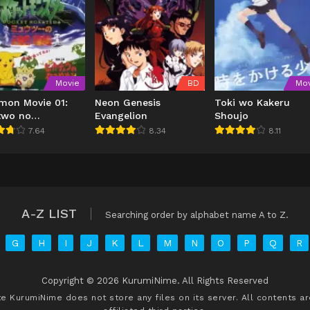
Movie
BD
Mov
mon Movie 01:
Neon Genesis
Toki wo Kakeru
wo no
Evangelion
Shoujo
ushuu (1998)
7.64
8.34
8.11
A-Z LIST
Searching order by alphabet name A to Z.
G
H
I
J
K
L
M
N
O
P
Q
R
Copyright © 2026 KurumiNime. All Rights Reserved
ite
KurumiNime
does not store any files on its server. All contents a