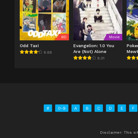
BD
Movie
Odd Taxi
Evangelion: 1.0 You
Poke
Are (Not) Alone
Mewt
8.68
Gyak
8.01
#
0-9
A
B
C
D
E
F
Disclaimer: This s