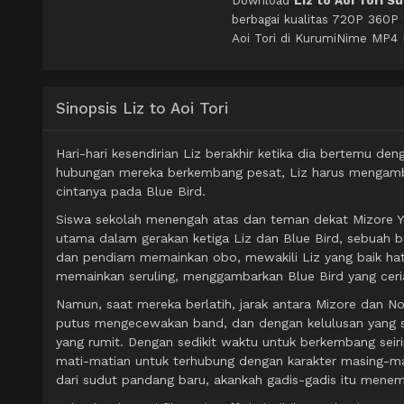
Download
Liz to Aoi Tori S
berbagai kualitas 720P 360P
Aoi Tori di KurumiNime MP4 M
Sinopsis Liz to Aoi Tori
Hari-hari kesendirian Liz berakhir ketika dia bertemu d
hubungan mereka berkembang pesat, Liz harus mengamb
cintanya pada Blue Bird.
Siswa sekolah menengah atas dan teman dekat Mizore Y
utama dalam gerakan ketiga Liz dan Blue Bird, sebuah ban
dan pendiam memainkan obo, mewakili Liz yang baik hat
memainkan seruling, menggambarkan Blue Bird yang ceria
Namun, saat mereka berlatih, jarak antara Mizore dan 
putus mengecewakan band, dan dengan kelulusan yang 
yang rumit. Dengan sedikit waktu untuk berkembang sei
mati-matian untuk terhubung dengan karakter masing-m
dari sudut pandang baru, akankah gadis-gadis itu mene