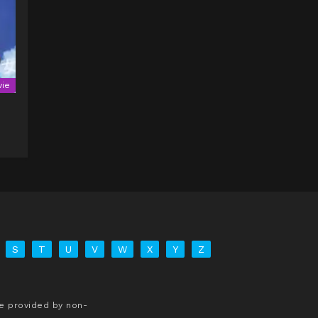
ie
S
T
U
V
W
X
Y
Z
re provided by non-