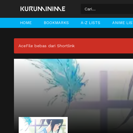
HOME
BOOKMARKS
A-Z LISTS
ANIME LI
AceFile bebas dari Shortlink