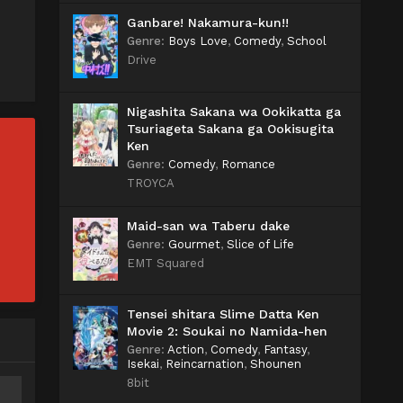
Ganbare! Nakamura-kun!!
Genre
:
Boys Love
,
Comedy
,
School
Drive
Nigashita Sakana wa Ookikatta ga
Tsuriageta Sakana ga Ookisugita
Ken
Genre
:
Comedy
,
Romance
TROYCA
Maid-san wa Taberu dake
Genre
:
Gourmet
,
Slice of Life
EMT Squared
Tensei shitara Slime Datta Ken
Movie 2: Soukai no Namida-hen
Genre
:
Action
,
Comedy
,
Fantasy
,
Isekai
,
Reincarnation
,
Shounen
8bit