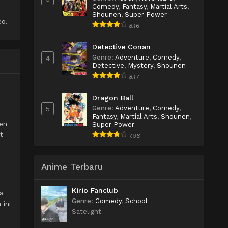
Comedy
,
Fantasy
,
Martial Arts
,
Shounen
,
Super Power
eo.
8.16
Detective Conan
Genre
:
Adventure
,
Comedy
,
4
Detective
,
Mystery
,
Shounen
8.17
Dragon Ball
Genre
:
Adventure
,
Comedy
,
5
Fantasy
,
Martial Arts
,
Shounen
,
en
Super Power
t
7.96
Anime Terbaru
Kirio Fanclub
a
Genre
:
Comedy
,
School
ini
Satelight