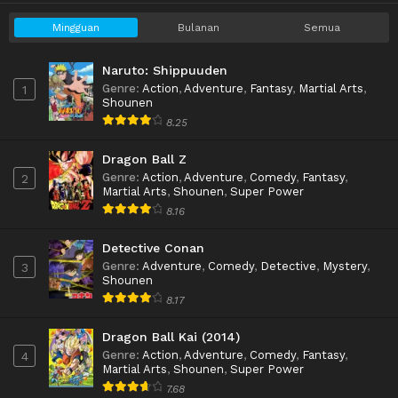
Mingguan
Bulanan
Semua
Naruto: Shippuuden
Genre
:
Action
,
Adventure
,
Fantasy
,
Martial Arts
,
1
Shounen
8.25
Dragon Ball Z
Genre
:
Action
,
Adventure
,
Comedy
,
Fantasy
,
2
Martial Arts
,
Shounen
,
Super Power
8.16
Detective Conan
Genre
:
Adventure
,
Comedy
,
Detective
,
Mystery
,
3
Shounen
8.17
Dragon Ball Kai (2014)
Genre
:
Action
,
Adventure
,
Comedy
,
Fantasy
,
4
Martial Arts
,
Shounen
,
Super Power
7.68