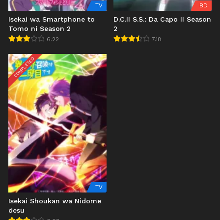
TV
BD
Isekai wa Smartphone to
D.C.II S.S.: Da Capo II Season
Tomo ni Season 2
2
6.22
7.18
COMPLETED
TV
Isekai Shoukan wa Nidome
desu