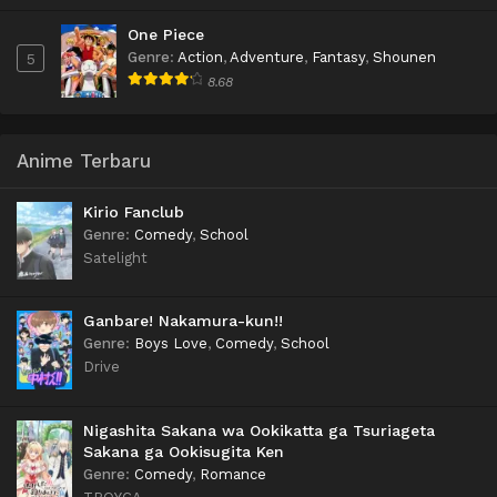
One Piece
Genre
:
Action
,
Adventure
,
Fantasy
,
Shounen
5
8.68
Anime Terbaru
Kirio Fanclub
Genre
:
Comedy
,
School
Satelight
Ganbare! Nakamura-kun!!
Genre
:
Boys Love
,
Comedy
,
School
Drive
Nigashita Sakana wa Ookikatta ga Tsuriageta
Sakana ga Ookisugita Ken
Genre
:
Comedy
,
Romance