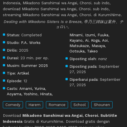
Indonesia, Mikadono Sanshimai wa Angai, Choroi. sub indo,
download Mikadono Sanshimai wa Angai, Choroi. sub indo,
streaming Mikadono Sanshimai wa Angai, Choroi. di KurumiNime.
Dealing with Mikadono Sisters Is a Breeze, 帝乃三姉妹は案外、チ
ョロい。
Status:
Completed
Minami
,
Izumi, Fuuka
,
Kayano, Ai
,
Koga, Aoi
,
Studio:
P.A. Works
Matsukaze, Masaya
,
Dirilis:
2025
Ootsuka, Takeo
Durasi:
23 min. per ep.
Diposting oleh:
nanz
Musim:
Summer 2025
Diposting pada:
September
27, 2025
Tipe:
Artikel
Diperbarui pada:
September
Episode:
12
27, 2025
Casts:
Amami, Yurina
,
Aoyama, Yoshino
,
Hinata,
Comedy
Harem
Romance
School
Shounen
Download
Mikadono Sanshimai wa Angai, Choroi. Subtitle
Indonesia
Gratis di KurumiNime. Download gratis dengan