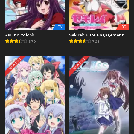
TV
BD
Asu no Yoichi!
Sekirei: Pure Engagement
6.70
7.28
COMPLETED
COMPLETED