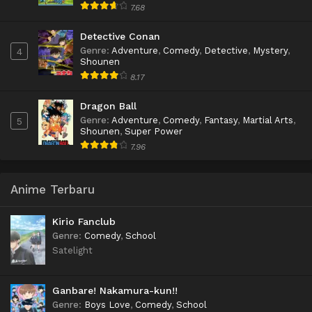
7.68
Detective Conan
Genre
:
Adventure
,
Comedy
,
Detective
,
Mystery
,
4
Shounen
8.17
Dragon Ball
Genre
:
Adventure
,
Comedy
,
Fantasy
,
Martial Arts
,
5
Shounen
,
Super Power
7.96
Anime Terbaru
Kirio Fanclub
Genre
:
Comedy
,
School
Satelight
Ganbare! Nakamura-kun!!
Genre
:
Boys Love
,
Comedy
,
School