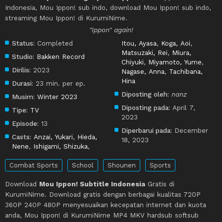
Indonesia, Mou Ippon! sub indo, download Mou Ippon! sub indo,
streaming Mou Ippon! di KurumiNime.
"Ippon" again!
Status:
Completed
Itou, Ayasa
,
Koga, Aoi
,
Matsuzaki, Rei
,
Miura,
Studio:
Bakken Record
Chiyuki
,
Miyamoto, Yume
,
Dirilis:
2023
Nagase, Anna
,
Tachibana,
Hina
Durasi:
23 min. per ep.
Diposting oleh:
nanz
Musim:
Winter 2023
Diposting pada:
April 7,
Tipe:
TV
2023
Episode:
13
Diperbarui pada:
December
Casts:
Anzai, Yukari
,
Hieda,
18, 2023
Nene
,
Ishigami, Shizuka
,
Combat Sports
School
Shounen
Sports
Download
Mou Ippon! Subtitle Indonesia
Gratis di
KurumiNime. Download gratis dengan berbagai kualitas 720P
360P 240P 480P menyesuaikan kecepatan internet dan kuota
anda, Mou Ippon! di KurumiNime MP4 MKV hardsub softsub