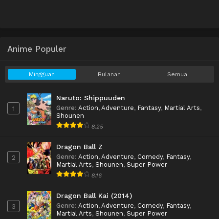
Anime Populer
Mingguan
Bulanan
Semua
Naruto: Shippuuden
Genre
:
Action
,
Adventure
,
Fantasy
,
Martial Arts
,
1
Shounen
8.25
Dragon Ball Z
Genre
:
Action
,
Adventure
,
Comedy
,
Fantasy
,
2
Martial Arts
,
Shounen
,
Super Power
8.16
Dragon Ball Kai (2014)
Genre
:
Action
,
Adventure
,
Comedy
,
Fantasy
,
3
Martial Arts
,
Shounen
,
Super Power