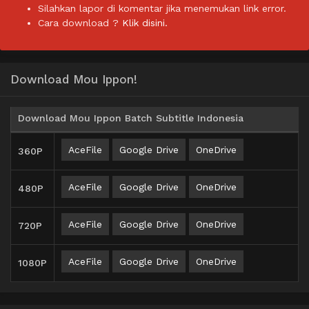
Silahkan lapor di komentar jika menemukan link error.
Cara download ?
Klik disini.
Download Mou Ippon!
Download Mou Ippon Batch Subtitle Indonesia
AceFile
Google Drive
OneDrive
360P
AceFile
Google Drive
OneDrive
480P
AceFile
Google Drive
OneDrive
720P
AceFile
Google Drive
OneDrive
1080P