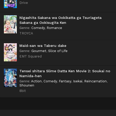
Drive
Nigashita Sakana wa Ookikatta ga Tsuriageta
Sakana ga Ookisugita Ken
Genre
:
Comedy
,
Romance
TROYCA
Maid-san wa Taberu dake
Genre
:
Gourmet
,
Slice of Life
EMT Squared
Tensei shitara Slime Datta Ken Movie 2: Soukai no
Namida-hen
Genre
:
Action
,
Comedy
,
Fantasy
,
Isekai
,
Reincarnation
,
Shounen
8bit