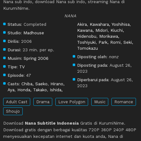
Nana sub indo, download Nana sub indo, streaming Nana di
KurumiNime.
NANA
Status:
Completed
Akira
,
Kawahara, Yoshihisa
,
Kawana, Midori
,
Kiuchi,
Studio:
Madhouse
Hidenobu
,
Morikawa,
Dirilis:
2006
Toshiyuki
,
Park, Romi
,
Seki,
Tomokazu
Durasi:
23 min. per ep.
Diposting oleh:
nanz
Musim:
Spring 2006
Diposting pada:
August 26,
Tipe:
TV
2023
Episode:
47
Diperbarui pada:
August 26,
Casts:
Chiba, Saeko
,
Hirano,
2023
Aya
,
Honda, Takako
,
Ishida,
Adult Cast
Drama
Love Polygon
Music
Romance
Shoujo
Download
Nana Subtitle Indonesia
Gratis di KurumiNime.
Download gratis dengan berbagai kualitas 720P 360P 240P 480P
menyesuaikan kecepatan internet dan kuota anda, Nana di