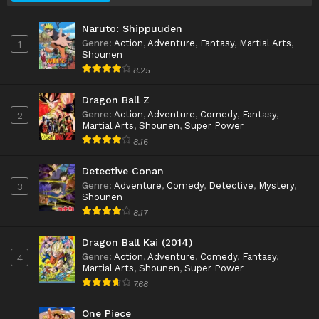
Naruto: Shippuuden
Genre
:
Action
,
Adventure
,
Fantasy
,
Martial Arts
,
1
Shounen
8.25
Dragon Ball Z
Genre
:
Action
,
Adventure
,
Comedy
,
Fantasy
,
2
Martial Arts
,
Shounen
,
Super Power
8.16
Detective Conan
Genre
:
Adventure
,
Comedy
,
Detective
,
Mystery
,
3
Shounen
8.17
Dragon Ball Kai (2014)
Genre
:
Action
,
Adventure
,
Comedy
,
Fantasy
,
4
Martial Arts
,
Shounen
,
Super Power
7.68
One Piece