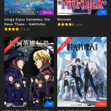
Movie
TV
Ginga Eiyuu Densetsu: Die
Monster
Neue These - Gekitotsu
8.87
8.30
COMPLETED
COMPLETED
TV
ONA