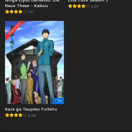
Ginga Eiyuu Densetsu: Die
Link Click Season 2
Neue These - Kaikou
8.34
7.77
COMPLETED
TV
Kaze ga Tsuyoku Fuiteiru
8.39