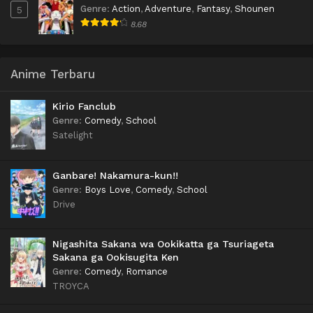
Genre
:
Action
,
Adventure
,
Fantasy
,
Shounen
5
8.68
Anime Terbaru
Kirio Fanclub
Genre
:
Comedy
,
School
Satelight
Ganbare! Nakamura-kun!!
Genre
:
Boys Love
,
Comedy
,
School
Drive
Nigashita Sakana wa Ookikatta ga Tsuriageta
Sakana ga Ookisugita Ken
Genre
:
Comedy
,
Romance
TROYCA