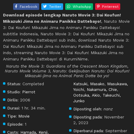
Facebook
Twitter
WhatsApp
Pinterest
Download episode lengkap Naruto Movie 3: Dai Koufun!
Mikazuki Jima no Animaru Panikku Dattebayo!
, Naruto Movie
3: Dai Koufun! Mikazuki Jima no Animaru Panikku Dattebayo!
subtitle Indonesia, Naruto Movie 3: Dai Koufun! Mikazuki Jima no
Animaru Panikku Dattebayo! sub indo, download Naruto Movie 3:
Dai Koufun! Mikazuki Jima no Animaru Panikku Dattebayo! sub
indo, streaming Naruto Movie 3: Dai Koufun! Mikazuki Jima no
Animaru Panikku Dattebayo! di KurumiNime.
Naruto the Movie 3: Guardians of the Crescent Moon Kingdom,
Naruto Movie Volume 3, Naruto: Gekijouban Naruto: Dai Koufun!
Mikazuki-jima no Animal Panic Datte ba yo!
Status:
Completed
Katsuki, Masako
,
Masukawa,
Yoichi
,
Nakamura, Chie
,
Studio:
Pierrot
Ootsuka, Akio
,
Takeuchi,
Dirilis:
2006
Junko
Durasi:
1 hr. 34 min.
Diposting oleh:
nanz
Tipe:
Movie
Diposting pada:
November
2, 2023
Episode:
1
Diperbarui pada:
September
Casts:
Hamada, Kenji
,