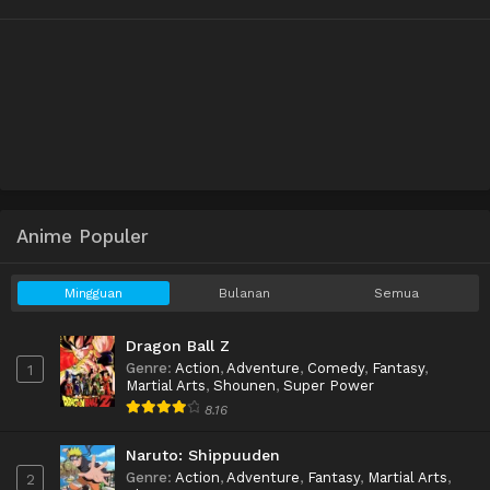
Anime Populer
Mingguan
Bulanan
Semua
Dragon Ball Z
Genre
:
Action
,
Adventure
,
Comedy
,
Fantasy
,
1
Martial Arts
,
Shounen
,
Super Power
8.16
Naruto: Shippuuden
Genre
:
Action
,
Adventure
,
Fantasy
,
Martial Arts
,
2