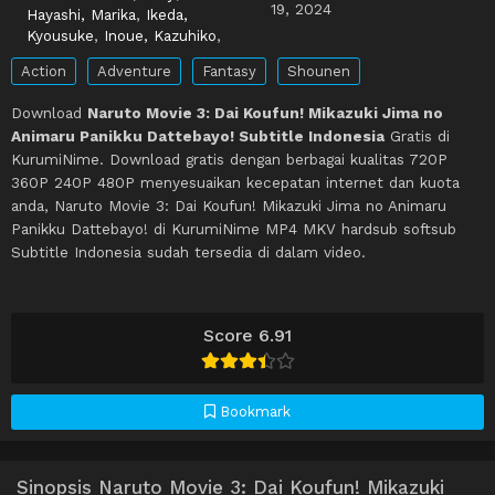
19, 2024
Hayashi, Marika
,
Ikeda,
Kyousuke
,
Inoue, Kazuhiko
,
Action
Adventure
Fantasy
Shounen
Download
Naruto Movie 3: Dai Koufun! Mikazuki Jima no
Animaru Panikku Dattebayo! Subtitle Indonesia
Gratis di
KurumiNime. Download gratis dengan berbagai kualitas 720P
360P 240P 480P menyesuaikan kecepatan internet dan kuota
anda, Naruto Movie 3: Dai Koufun! Mikazuki Jima no Animaru
Panikku Dattebayo! di KurumiNime MP4 MKV hardsub softsub
Subtitle Indonesia sudah tersedia di dalam video.
Score 6.91
Bookmark
Sinopsis Naruto Movie 3: Dai Koufun! Mikazuki