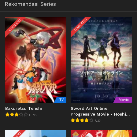
Rekomendasi Series
COMPLETED
COMPLETED
TV
Movie
Bakuretsu Tenshi
Sword Art Online:
Progressive Movie - Hoshi
6.78
Naki Yoru no Aria
8.01