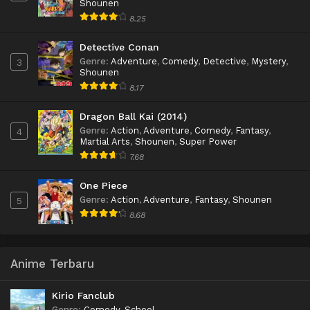
Shounen
8.25
Detective Conan
Genre
:
Adventure
,
Comedy
,
Detective
,
Mystery
,
3
Shounen
8.17
Dragon Ball Kai (2014)
Genre
:
Action
,
Adventure
,
Comedy
,
Fantasy
,
4
Martial Arts
,
Shounen
,
Super Power
7.68
One Piece
Genre
:
Action
,
Adventure
,
Fantasy
,
Shounen
5
8.68
Anime Terbaru
Kirio Fanclub
Genre
:
Comedy
,
School