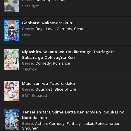
Satelight
Ganbare! Nakamura-kun!!
Genre
:
Boys Love
,
Comedy
,
School
Drive
Nigashita Sakana wa Ookikatta ga Tsuriageta
Sakana ga Ookisugita Ken
Genre
:
Comedy
,
Romance
TROYCA
Maid-san wa Taberu dake
Genre
:
Gourmet
,
Slice of Life
EMT Squared
Tensei shitara Slime Datta Ken Movie 2: Soukai no
Namida-hen
Genre
:
Action
,
Comedy
,
Fantasy
,
Isekai
,
Reincarnation
,
Shounen