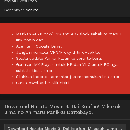
melalui kesulitan.
Seriesnya:
Naruto
Matikan AD-Block/DNS anti AD-Block sebelum menuju
link download.
AceFile = Google Drive.
Jangan memakai VPN/Proxy di link AceFile.
Selalu update Winrar kalian ke versi terbaru.
Gunakan MX Player untuk HP dan VLC untuk PC agar
subtitle tidak error.
Silahkan lapor di komentar jika menemukan link error.
Cara download ?
Klik disini.
Download Naruto Movie 3: Dai Koufun! Mikazuki
Jima no Animaru Panikku Dattebayo!
Download Naruto Movie 3: Dai Koufun! Mikazuki Jima no Animaru Panikku Dattebayo! BD Subtitle Indonesia