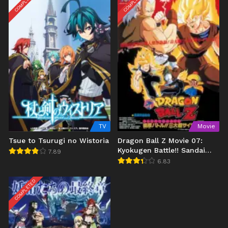
COMPLETED
COMPLETED
TV
Movie
Tsue to Tsurugi no Wistoria
Dragon Ball Z Movie 07:
Kyokugen Battle!! Sandai
7.89
Super Saiyajin
6.83
COMPLETED