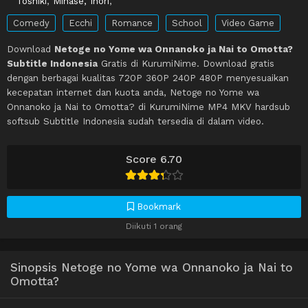
Toshiki
,
Minase, Inori
,
Comedy
Ecchi
Romance
School
Video Game
Download
Netoge no Yome wa Onnanoko ja Nai to Omotta?
Subtitle Indonesia
Gratis di KurumiNime. Download gratis
dengan berbagai kualitas 720P 360P 240P 480P menyesuaikan
kecepatan internet dan kuota anda, Netoge no Yome wa
Onnanoko ja Nai to Omotta? di KurumiNime MP4 MKV hardsub
softsub Subtitle Indonesia sudah tersedia di dalam video.
Score 6.70
Bookmark
Diikuti 1 orang
Sinopsis Netoge no Yome wa Onnanoko ja Nai to
Omotta?