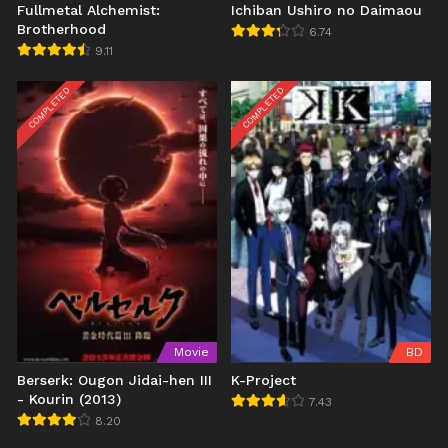
Fullmetal Alchemist:
Ichiban Ushiro no Daimaou
Brotherhood
6.74
9.11
COMPLETED
COMPLETED
Movie
BD
Berserk: Ougon Jidai-hen III
K-Project
- Kourin (2013)
7.43
8.20