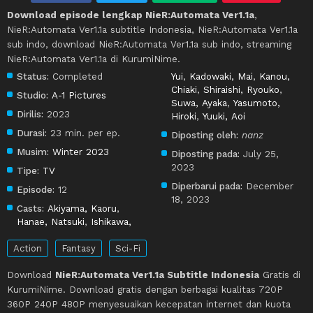
Download episode lengkap NieR:Automata Ver1.1a
,
NieR:Automata Ver1.1a subtitle Indonesia, NieR:Automata Ver1.1a
sub indo, download NieR:Automata Ver1.1a sub indo, streaming
NieR:Automata Ver1.1a di KurumiNime.
Status:
Completed
Yui
,
Kadowaki, Mai
,
Kanou,
Chiaki
,
Shiraishi, Ryouko
,
Studio:
A-1 Pictures
Suwa, Ayaka
,
Yasumoto,
Dirilis:
2023
Hiroki
,
Yuuki, Aoi
Durasi:
23 min. per ep.
Diposting oleh:
nanz
Musim:
Winter 2023
Diposting pada:
July 25,
2023
Tipe:
TV
Diperbarui pada:
December
Episode:
12
18, 2023
Casts:
Akiyama, Kaoru
,
Hanae, Natsuki
,
Ishikawa,
Action
Fantasy
Sci-Fi
Download
NieR:Automata Ver1.1a Subtitle Indonesia
Gratis di
KurumiNime. Download gratis dengan berbagai kualitas 720P
360P 240P 480P menyesuaikan kecepatan internet dan kuota