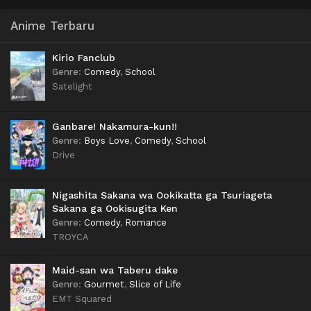
Anime Terbaru
Kirio Fanclub
Genre
:
Comedy
,
School
Satelight
Ganbare! Nakamura-kun!!
Genre
:
Boys Love
,
Comedy
,
School
Drive
Nigashita Sakana wa Ookikatta ga Tsuriageta
Sakana ga Ookisugita Ken
Genre
:
Comedy
,
Romance
TROYCA
Maid-san wa Taberu dake
Genre
:
Gourmet
,
Slice of Life
EMT Squared