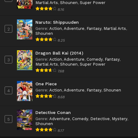
Martial Arts
,
Shounen
,
Super Power
8.16
Naruto: Shippuuden
Genre
:
Action
,
Adventure
,
Fantasy
,
Martial Arts
,
2
Shounen
8.25
Dragon Ball Kai (2014)
Genre
:
Action
,
Adventure
,
Comedy
,
Fantasy
,
3
Martial Arts
,
Shounen
,
Super Power
7.68
One Piece
Genre
:
Action
,
Adventure
,
Fantasy
,
Shounen
4
8.68
Detective Conan
Genre
:
Adventure
,
Comedy
,
Detective
,
Mystery
,
5
Shounen
8.17