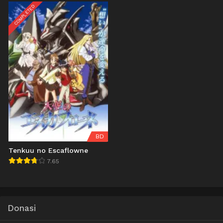
COMPLETED
BD
Tenkuu no Escaflowne
7.65
Donasi