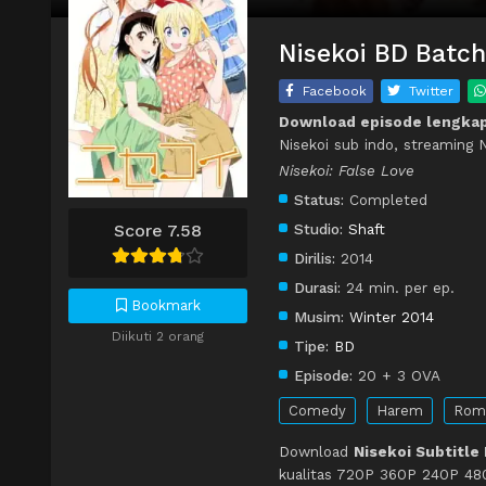
Nisekoi BD Batch
Facebook
Twitter
Download episode lengkap
Nisekoi sub indo, streaming 
Nisekoi: False Love
Status:
Completed
Score 7.58
Studio:
Shaft
Dirilis:
2014
Durasi:
24 min. per ep.
Bookmark
Musim:
Winter 2014
Diikuti 2 orang
Tipe:
BD
Episode:
20 + 3 OVA
Comedy
Harem
Rom
Download
Nisekoi Subtitle
kualitas 720P 360P 240P 480