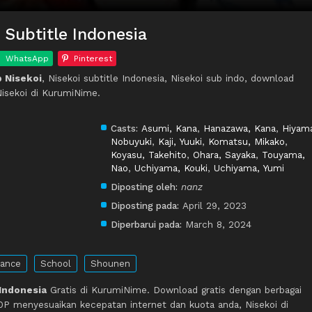
 Subtitle Indonesia
WhatsApp
Pinterest
 Nisekoi
, Nisekoi subtitle Indonesia, Nisekoi sub indo, download
Nisekoi di KurumiNime.
Casts:
Asumi, Kana
,
Hanazawa, Kana
,
Hiyam
Nobuyuki
,
Kaji, Yuuki
,
Komatsu, Mikako
,
Koyasu, Takehito
,
Ohara, Sayaka
,
Touyama,
Nao
,
Uchiyama, Kouki
,
Uchiyama, Yumi
Diposting oleh:
nanz
Diposting pada:
April 29, 2023
Diperbarui pada:
March 8, 2024
ance
School
Shounen
 Indonesia
Gratis di KurumiNime. Download gratis dengan berbagai
P menyesuaikan kecepatan internet dan kuota anda, Nisekoi di