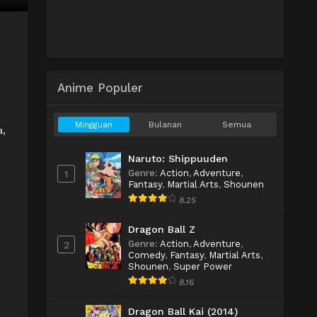
Anime Populer
Mingguan
Bulanan
Semua
a,
Naruto: Shippuuden
Genre
:
Action
,
Adventure
,
1
Fantasy
,
Martial Arts
,
Shounen
8.25
Dragon Ball Z
Genre
:
Action
,
Adventure
,
2
Comedy
,
Fantasy
,
Martial Arts
,
Shounen
,
Super Power
8.16
Dragon Ball Kai (2014)