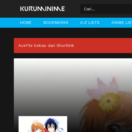
HOME
BOOKMARKS
A-Z LISTS
ANIME LI
AceFile bebas dari Shortlink