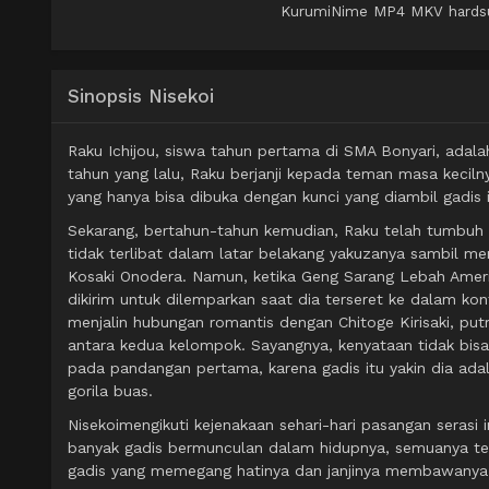
KurumiNime MP4 MKV hardsub 
Sinopsis Nisekoi
Raku Ichijou, siswa tahun pertama di SMA Bonyari, adal
tahun yang lalu, Raku berjanji kepada teman masa kecilny
yang hanya bisa dibuka dengan kunci yang diambil gadis 
Sekarang, bertahun-tahun kemudian, Raku telah tumbuh 
tidak terlibat dalam latar belakang yakuzanya sambil m
Kosaki Onodera. Namun, ketika Geng Sarang Lebah Ameri
dikirim untuk dilemparkan saat dia terseret ke dalam ko
menjalin hubungan romantis dengan Chitoge Kirisaki, put
antara kedua kelompok. Sayangnya, kenyataan tidak bisa 
pada pandangan pertama, karena gadis itu yakin dia ada
gorila buas.
Nisekoimengikuti kejenakaan sehari-hari pasangan serasi
banyak gadis bermunculan dalam hidupnya, semuanya ter
gadis yang memegang hatinya dan janjinya membawanya ke