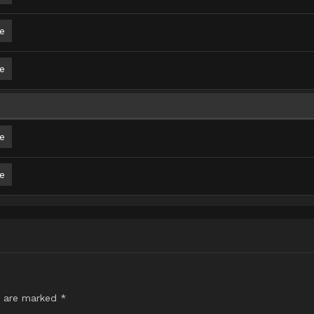
e
e
e
e
s are marked
*