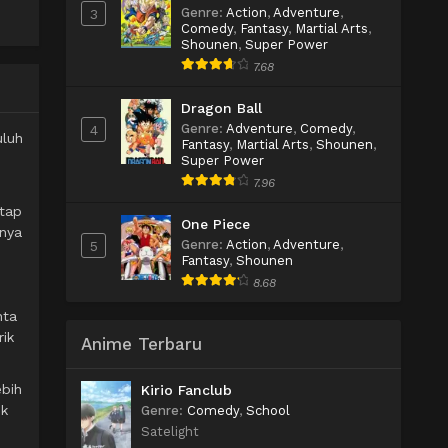
Genre
:
Action
,
Adventure
,
3
Comedy
,
Fantasy
,
Martial Arts
,
Shounen
,
Super Power
7.68
Dragon Ball
Genre
:
Adventure
,
Comedy
,
4
uluh
Fantasy
,
Martial Arts
,
Shounen
,
,
Super Power
7.96
etap
One Piece
hnya
Genre
:
Action
,
Adventure
,
5
Fantasy
,
Shounen
8.68
nta
ik
Anime Terbaru
ebih
Kirio Fanclub
uk
Genre
:
Comedy
,
School
Satelight