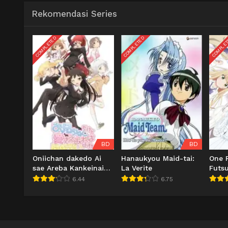
Rekomendasi Series
COMPLETED
COMPLETED
COMPLE
BD
BD
Oniichan dakedo Ai
Hanaukyou Maid-tai:
One 
sae Areba Kankeinai
La Verite
Futsu
yo ne!
6.44
6.75