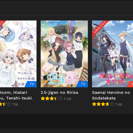
TED
COMPLETED
TV
TV
Room, Hiatari
2.5-jigen no Ririsa
Saenai Heroine no
u, Tenshi-tsuki.
Sodatekata
7.09
7.16
7.48