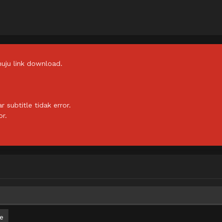
uju link download.
subtitle tidak error.
or.
e