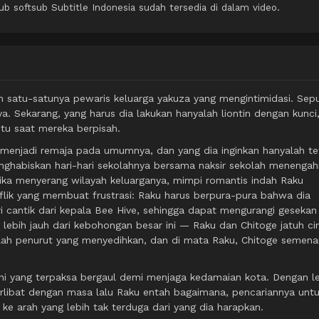
softsub Subtitle Indonesia sudah tersedia di dalam video.
ah satu-satunya pewaris keluarga yakuza yang mengintimidasi. Sep
a. Sekarang, yang harus dia lakukan hanyalah liontin dengan kunci
itu saat mereka berpisah.
menjadi remaja pada umumnya, dan yang dia inginkan hanyalah t
enghabiskan hari-hari sekolahnya bersama naksir sekolah menenga
ka menyerang wilayah keluarganya, mimpi romantis indah Raku
nflik yang membuat frustrasi: Raku harus berpura-pura bahwa dia
ri cantik dari kepala Bee Hive, sehingga dapat mengurangi gesekan
lebih jauh dari kebohongan besar ini — Raku dan Chitoge jatuh ci
lah penurut yang menyedihkan, dan di mata Raku, Chitoge semenar
 ini yang terpaksa bergaul demi menjaga kedamaian kota. Dengan l
libat dengan masa lalu Raku entah bagaimana, pencariannya unt
 arah yang lebih tak terduga dari yang dia harapkan.