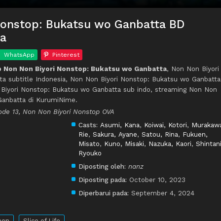
Nonstop: Bukatsu wo Ganbatta BD
ia
WhatsApp
Pinterest
 Non Non Biyori Nonstop: Bukatsu wo Ganbatta
, Non Non Biyori
a subtitle Indonesia, Non Non Biyori Nonstop: Bukatsu wo Ganbatta
Biyori Nonstop: Bukatsu wo Ganbatta sub indo, streaming Non Non
Ganbatta di KurumiNime.
ode 13, Non Non Biyori Nonstop OVA
Casts:
Asumi, Kana
,
Koiwai, Kotori
,
Murakaw
Rie
,
Sakura, Ayane
,
Satou, Rina
,
Fukuen,
Misato
,
Kuno, Misaki
,
Nazuka, Kaori
,
Shintani
Ryouko
Diposting oleh:
nanz
Diposting pada:
October 10, 2023
Diperbarui pada:
September 4, 2024
nen
Slice of Life