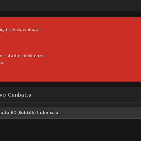
uju link download.
subtitle tidak error.
or.
wo Ganbatta
tta BD Subtitle Indonesia