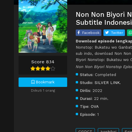
Non Non Biyori 
Subtitle Indones
Facebook
Twitter
Download episode lengkap
Nonstop: Bukatsu wo Ganbatt
sub indo, download Non Non 
Biyori Nonstop: Bukatsu wo 
Score 8.14
Non Non Biyori Nonstop Epis
Status:
Completed
Bookmark
Studio:
SILVER LINK.
Dirilis:
2022
Diikuti 1 orang
Durasi:
22 min.
Tipe:
OVA
Episode:
1
CGDCT
Iyashikei
Sei