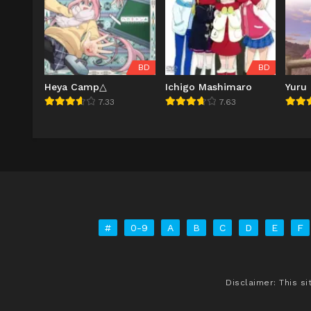
BD
BD
Heya Camp△
Ichigo Mashimaro
Yuru
7.33
7.63
#
0-9
A
B
C
D
E
F
Disclaimer: This s