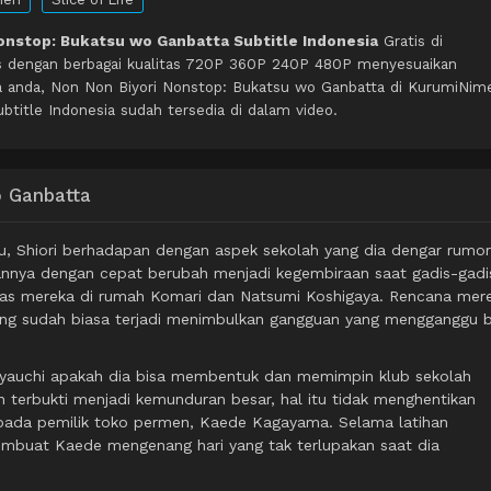
onstop: Bukatsu wo Ganbatta Subtitle Indonesia
Gratis di
s dengan berbagai kualitas 720P 360P 240P 480P menyesuaikan
a anda, Non Non Biyori Nonstop: Bukatsu wo Ganbatta di KurumiNim
title Indonesia sudah tersedia di dalam video.
o Ganbatta
u, Shiori berhadapan dengan aspek sekolah yang dia dengar rumo
nnya dengan cepat berubah menjadi kegembiraan saat gadis-gadi
gas mereka di rumah Komari dan Natsumi Koshigaya. Rencana mer
ng sudah biasa terjadi menimbulkan gangguan yang mengganggu b
Miyauchi apakah dia bisa membentuk dan memimpin klub sekolah
 terbukti menjadi kemunduran besar, hal itu tidak menghentikan
epada pemilik toko permen, Kaede Kagayama. Selama latihan
embuat Kaede mengenang hari yang tak terlupakan saat dia