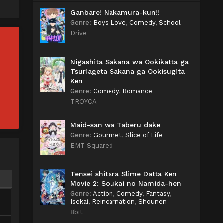
Ganbare! Nakamura-kun!!
Genre
:
Boys Love
,
Comedy
,
School
Drive
Nigashita Sakana wa Ookikatta ga
Tsuriageta Sakana ga Ookisugita
Ken
Genre
:
Comedy
,
Romance
TROYCA
Maid-san wa Taberu dake
Genre
:
Gourmet
,
Slice of Life
EMT Squared
Tensei shitara Slime Datta Ken
Movie 2: Soukai no Namida-hen
Genre
:
Action
,
Comedy
,
Fantasy
,
Isekai
,
Reincarnation
,
Shounen
8bit