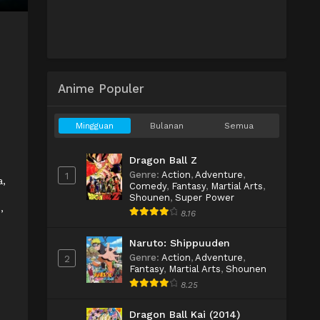
Anime Populer
Mingguan
Bulanan
Semua
Dragon Ball Z
Genre
:
Action
,
Adventure
,
1
a,
Comedy
,
Fantasy
,
Martial Arts
,
Shounen
,
Super Power
,
8.16
Naruto: Shippuuden
Genre
:
Action
,
Adventure
,
2
Fantasy
,
Martial Arts
,
Shounen
8.25
Dragon Ball Kai (2014)