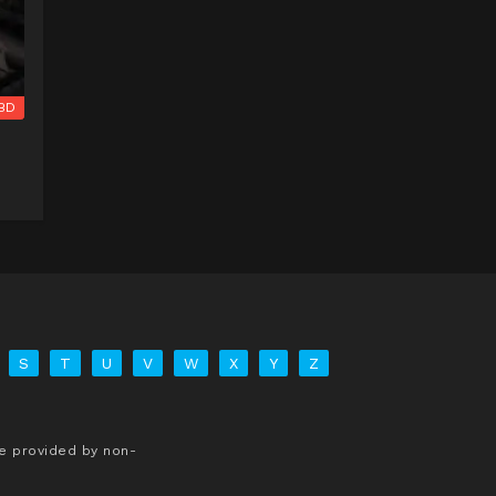
BD
S
T
U
V
W
X
Y
Z
re provided by non-