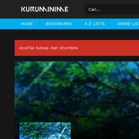
HOME
BOOKMARKS
A-Z LISTS
ANIME LI
AceFile bebas dari Shortlink