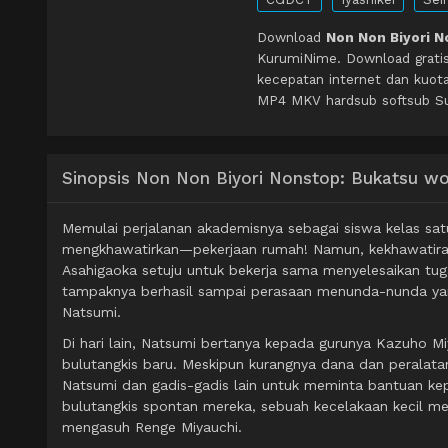
Download
Non Non Biyori N
KurumiNime. Download grati
kecepatan internet dan kuot
MP4 MKV hardsub softsub Sub
Sinopsis Non Non Biyori Nonstop: Bukatsu w
Memulai perjalanan akademisnya sebagai siswa kelas sat
mengkhawatirkan—pekerjaan rumah! Namun, kekhawatira
Asahigaoka setuju untuk bekerja sama menyelesaikan tu
tampaknya berhasil sampai perasaan menunda-nunda ya
Natsumi.
Di hari lain, Natsumi bertanya kepada gurunya Kazuho 
bulutangkis baru. Meskipun kurangnya dana dan peralatan
Natsumi dan gadis-gadis lain untuk meminta bantuan k
bulutangkis spontan mereka, sebuah kecelakaan kecil m
mengasuh Renge Miyauchi.