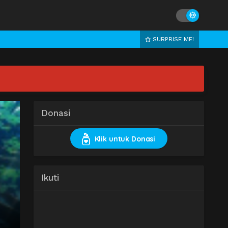
SURPRISE ME!
Donasi
Klik untuk Donasi
Ikuti