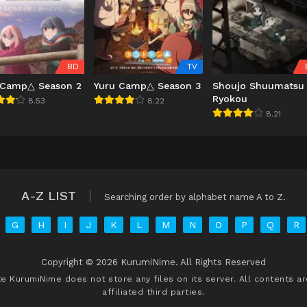
BD
TV
 Camp△ Season 2
Yuru Camp△ Season 3
Shoujo Shuumatsu
Ryokou
8.53
8.22
8.21
A-Z LIST
Searching order by alphabet name A to Z.
G
H
I
J
K
L
M
N
O
P
Q
R
Copyright © 2026 KurumiNime. All Rights Reserved
ite
KurumiNime
does not store any files on its server. All contents a
affiliated third parties.