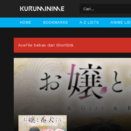
HOME
BOOKMARKS
A-Z LISTS
ANIME LI
AceFile bebas dari Shortlink