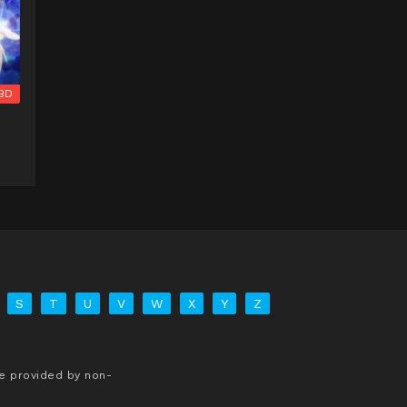
BD
S
T
U
V
W
X
Y
Z
re provided by non-