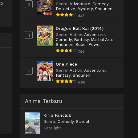
to
Genre
:
Adventure
,
Comedy
,
3
Detective
,
Mystery
,
Shounen
8.17
Dragon Ball Kai (2014)
Genre
:
Action
,
Adventure
,
4
Comedy
,
Fantasy
,
Martial Arts
,
Shounen
,
Super Power
7.68
,
One Piece
Genre
:
Action
,
Adventure
,
5
Fantasy
,
Shounen
8.68
Anime Terbaru
Kirio Fanclub
Genre
:
Comedy
,
School
Satelight