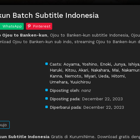
un Batch Subtitle Indonesia
WhatsApp
Pinterest
 Ojou to Banken-kun
, Ojou to Banken-kun subtitle Indonesia, Ojou
nload Ojou to Banken-kun sub indo, streaming Ojou to Banken-kun d
Casts:
Aoyama, Yoshino
,
Enoki, Junya
,
Ishiya
Haruki
,
Kitou, Akari
,
Nakahara, Mai
,
Nakamur
Kanna
,
Nemoto, Miyari
,
Ueda, Hitomi
,
Umehara, Yuuichirou
Diposting oleh:
nanz
Diposting pada:
December 22, 2023
Diperbarui pada:
December 22, 2023
ujo
un Subtitle Indonesia
Gratis di KurumiNime. Download gratis den