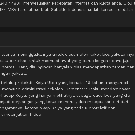
 240P 480P menyesuaikan kecepatan internet dan kuota anda, Ojou 
4 MKV hardsub softsub Subtitle Indonesia sudah tersedia di dalam
ng tuanya meninggalkannya untuk diasuh oleh kakek bos yakuza-nya
ku bertekad untuk memulai awal yang baru dengan upaya jujur ​​​​
normal. Yang dia inginkan hanyalah bisa mendapatkan teman dan
ngan yakuza.
erlalu protektif, Keiya Utou yang berusia 26 tahun, mengambil
gan menyuap administrasi sekolah. Sementara Isaku mendambakan
terhadap Keiya, yang hanya melihatnya sebagai cucu bos yang dia
jadi perjuangan yang terus-menerus, dan melepaskan diri dari
garannya, karena sikap Keiya yang terlalu protektif dan
 melanjutkan hidup.