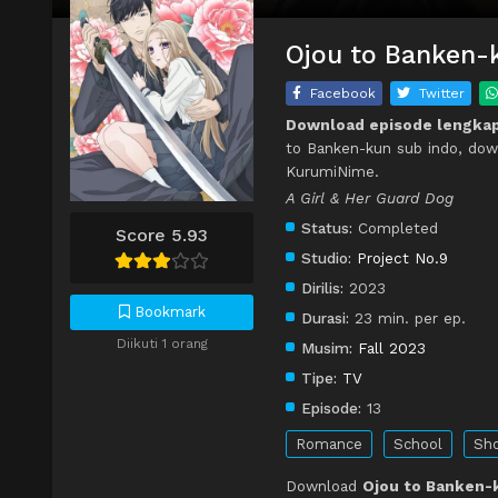
Ojou to Banken-k
Facebook
Twitter
Download episode lengkap
to Banken-kun sub indo, dow
KurumiNime.
A Girl & Her Guard Dog
Status:
Completed
Score 5.93
Studio:
Project No.9
Dirilis:
2023
Bookmark
Durasi:
23 min. per ep.
Diikuti 1 orang
Musim:
Fall 2023
Tipe:
TV
Episode:
13
Romance
School
Sho
Download
Ojou to Banken-k