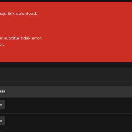
uju link download.
subtitle tidak error.
or.
sia
e
e