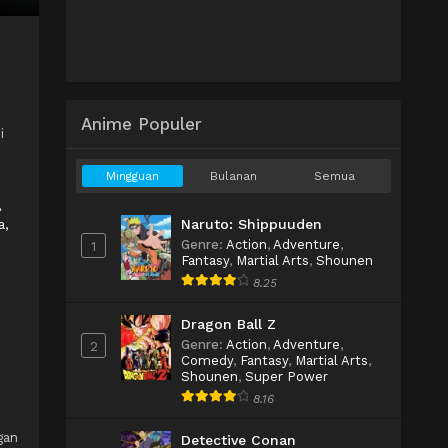
Anime Populer
i
Mingguan
Bulanan
Semua
,
Naruto: Shippuuden
a,
Genre
:
Action
,
Adventure
,
1
Fantasy
,
Martial Arts
,
Shounen
8.25
Dragon Ball Z
Genre
:
Action
,
Adventure
,
2
Comedy
,
Fantasy
,
Martial Arts
,
Shounen
,
Super Power
8.16
gan
Detective Conan