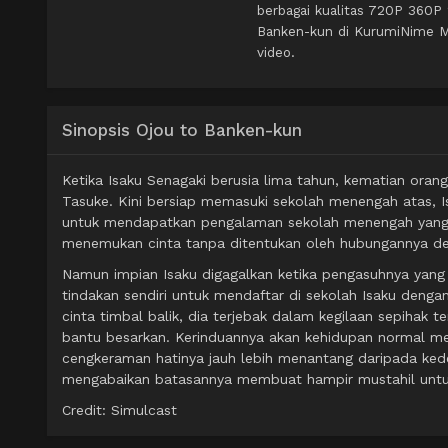
berbagai kualitas 720P 360P
Banken-kun di KurumiNime MP
video.
Sinopsis Ojou to Banken-kun
Ketika Isaku Senagaki berusia lima tahun, kematian ora
Tasuke. Kini bersiap memasuki sekolah menengah atas, Isa
untuk mendapatkan pengalaman sekolah menengah yang 
menemukan cinta tanpa ditentukan oleh hubungannya de
Namun impian Isaku digagalkan ketika pengasuhnya yang t
tindakan sendiri untuk mendaftar di sekolah Isaku den
cinta timbal balik, dia terjebak dalam kegilaan sepihak 
bantu besarkan. Kerinduannya akan kehidupan normal men
cengkeraman hatinya jauh lebih menantang daripada keden
mengabaikan batasannya membuat hampir mustahil untuk
Credit: Simulcast