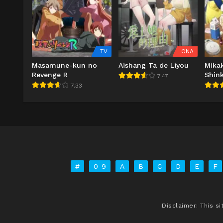
TV
ONA
Masamune-kun no
Aishang Ta de Liyou
Mika
Revenge R
Shin
7.47
7.33
#
0-9
A
B
C
D
E
F
Disclaimer: This s