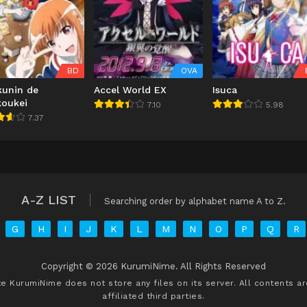
BD
OVA
kunin de
Accel World EX
Isuca
koukei
7.10
5.98
7.37
A-Z LIST
Searching order by alphabet name A to Z.
G
H
I
J
K
L
M
N
O
P
Q
R
Copyright © 2026 KurumiNime. All Rights Reserved
ite
KurumiNime
does not store any files on its server. All contents a
affiliated third parties.