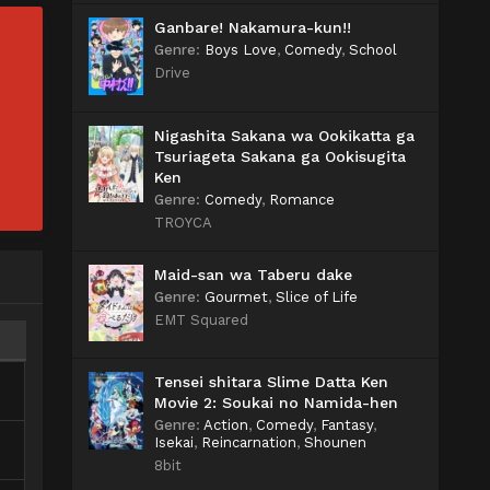
Ganbare! Nakamura-kun!!
Genre
:
Boys Love
,
Comedy
,
School
Drive
Nigashita Sakana wa Ookikatta ga
Tsuriageta Sakana ga Ookisugita
Ken
Genre
:
Comedy
,
Romance
TROYCA
Maid-san wa Taberu dake
Genre
:
Gourmet
,
Slice of Life
EMT Squared
Tensei shitara Slime Datta Ken
Movie 2: Soukai no Namida-hen
Genre
:
Action
,
Comedy
,
Fantasy
,
Isekai
,
Reincarnation
,
Shounen
8bit