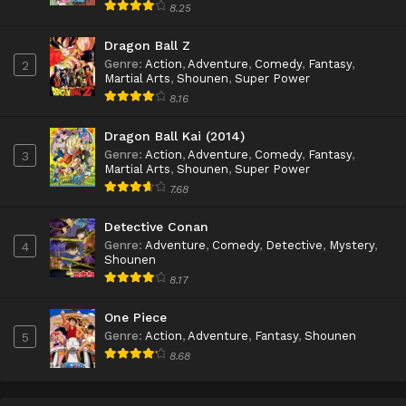
8.25
Dragon Ball Z
Genre
:
Action
,
Adventure
,
Comedy
,
Fantasy
,
2
Martial Arts
,
Shounen
,
Super Power
8.16
Dragon Ball Kai (2014)
Genre
:
Action
,
Adventure
,
Comedy
,
Fantasy
,
3
Martial Arts
,
Shounen
,
Super Power
7.68
Detective Conan
Genre
:
Adventure
,
Comedy
,
Detective
,
Mystery
,
4
Shounen
8.17
One Piece
Genre
:
Action
,
Adventure
,
Fantasy
,
Shounen
5
8.68