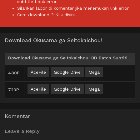
subtitle tidak error.
Silahkan lapor di komentar jika menemukan link error.
Cara download ?
Klik disini.
Download Okusama ga Seitokaichou!
Download Okusama ga Seitokaichou! BD Batch Subtitle Indonesia
AceFile
Google Drive
Mega
480P
AceFile
Google Drive
Mega
720P
Komentar
Leave a Reply