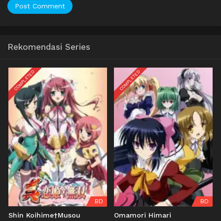
Rekomendasi Series
COMPLETED
COMPLETED
BD
BD
Shin Koihime†Musou
Omamori Himari