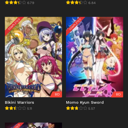
6.79
6.84
COMPLETED
COMPLETED
BD
BD
Bikini Warriors
Momo Kyun Sword
5.11
5.57