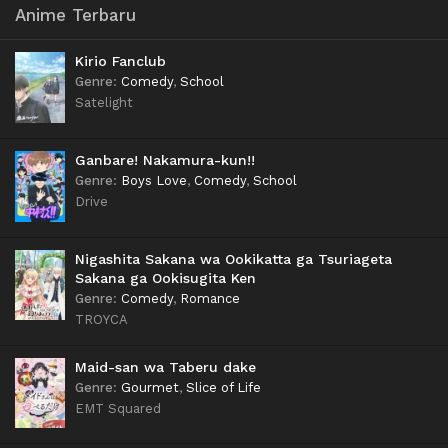
Anime Terbaru
Kirio Fanclub
Genre
:
Comedy
,
School
Satelight
Ganbare! Nakamura-kun!!
Genre
:
Boys Love
,
Comedy
,
School
Drive
Nigashita Sakana wa Ookikatta ga Tsuriageta
Sakana ga Ookisugita Ken
Genre
:
Comedy
,
Romance
TROYCA
Maid-san wa Taberu dake
Genre
:
Gourmet
,
Slice of Life
EMT Squared