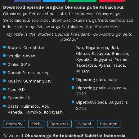
Download episode lengkap Okusama ga Seitokaichou!
,
Okusama ga Seitokaichou! subtitle Indonesia, Okusama ga
Seitokaichou! sub indo, download Okusama ga Seitokaichou! sub
indo, streaming Okusama ga Seitokaichou! di KurumiNime.
My Wife is the Student Council President!, Oku-sama ga Seito
Kaichou!
Status:
Completed
Yuu
,
Nagatsuma, Juri
,
Okitsu, Kazuyuki
,
Shiraishi,
Studio:
Seven
Ryouko
,
Sugiyama, Yoshie
,
Dirilis:
2015
Taketatsu, Ayana
,
Tsuda,
Minami
Durasi:
8 min. per ep.
Diposting oleh:
nanz
Musim:
Summer 2015
Diposting pada:
August 4,
Tipe:
BD
2023
Episode:
12
Diperbarui pada:
August 4,
Casts:
Fujimoto, Aoi
,
2023
Kaneda, Tomoko
,
Kobayashi,
Comedy
Ecchi
Romance
School
Shounen
Download
Okusama ga Seitokaichou! Subtitle Indonesia