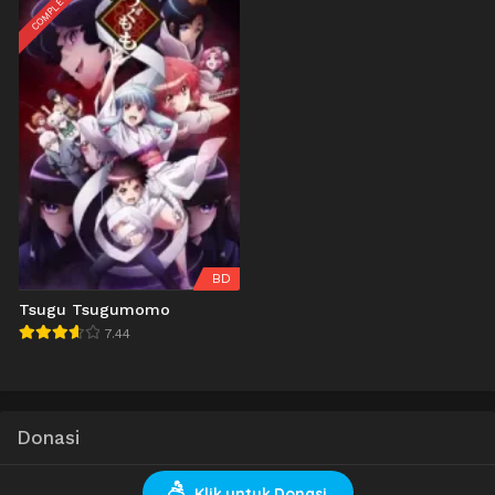
COMPLETED
BD
Tsugu Tsugumomo
7.44
Donasi
Klik untuk Donasi