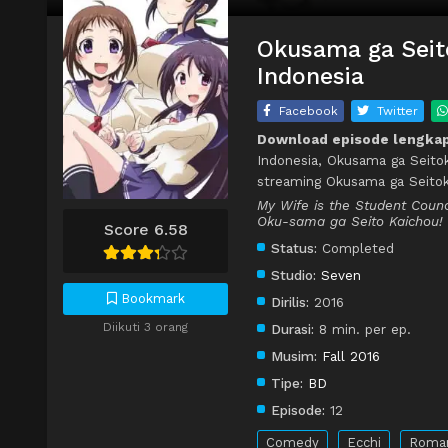
Okusama ga Seito
Indonesia
Facebook
Twitter
Download episode lengkap
Indonesia, Okusama ga Seito
streaming Okusama ga Seito
My Wife is the Student Counc
Oku-sama ga Seito Kaichou! 
Score 6.58
Status:
Completed
Studio:
Seven
Bookmark
Dirilis:
2016
Diikuti 3 orang
Durasi:
8 min. per ep.
Musim:
Fall 2016
Tipe:
BD
Episode:
12
Comedy
Ecchi
Roma