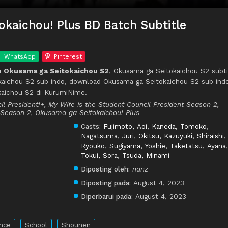
kaichou! Plus BD Batch Subtitle
WhatsApp
Pinterest
 Okusama ga Seitokaichou S2
, Okusama ga Seitokaichou S2 subti
kaichou S2 sub indo, download Okusama ga Seitokaichou S2 sub ind
kaichou S2 di KurumiNime.
il President!+, My Wife is the Student Council President Season 2,
Season 2, Okusama ga Seitokaichou! Plus
Casts:
Fujimoto, Aoi
,
Kaneda, Tomoko
,
Nagatsuma, Juri
,
Okitsu, Kazuyuki
,
Shiraishi,
Ryouko
,
Sugiyama, Yoshie
,
Taketatsu, Ayana
,
Tokui, Sora
,
Tsuda, Minami
Diposting oleh:
nanz
Diposting pada:
August 4, 2023
Diperbarui pada:
August 4, 2023
nce
School
Shounen