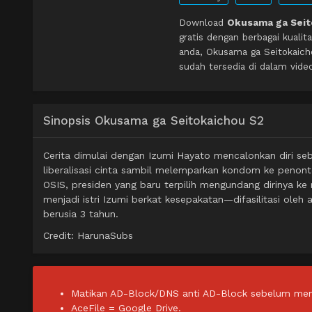
Download
Okusama ga Seito
gratis dengan berbagai kual
anda, Okusama ga Seitokaich
sudah tersedia di dalam vide
Sinopsis Okusama ga Seitokaichou S2
Cerita dimulai dengan Izumi Hayato mencalonkan diri seb
liberalisasi cinta sambil melemparkan kondom ke penonto
OSIS, presiden yang baru terpilih mengundang dirinya 
menjadi istri Izumi berkat kesepakatan—difasilitasi ole
berusia 3 tahun.
Credit: HarunaSubs
Matikan AD-Block/DNS anti AD-Block sebelum men
AceFile = Google Drive.