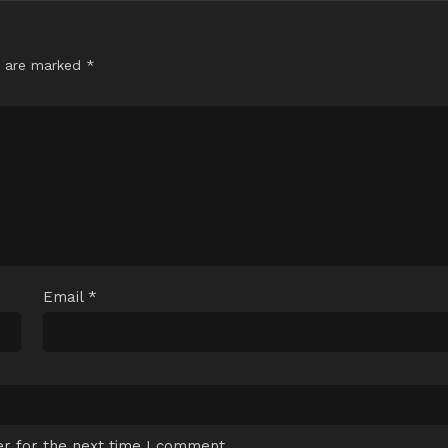
s are marked
*
Email
*
r for the next time I comment.