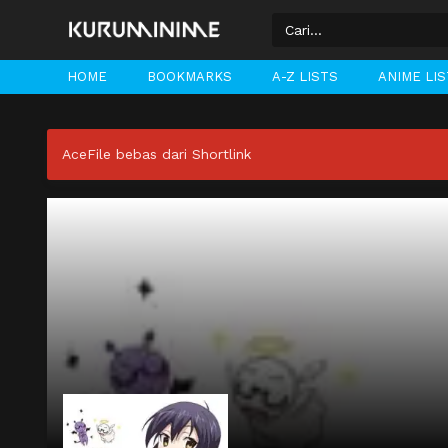
HOME
BOOKMARKS
A-Z LISTS
ANIME LI
AceFile bebas dari Shortlink