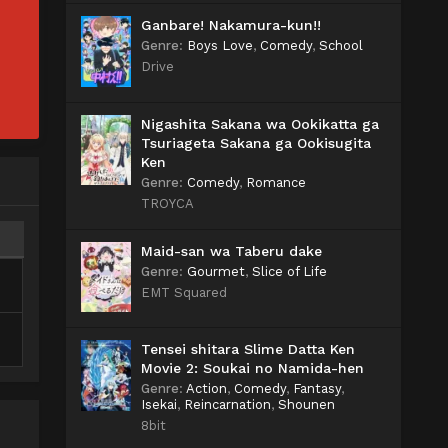
Ganbare! Nakamura-kun!!
Genre
:
Boys Love
,
Comedy
,
School
Drive
Nigashita Sakana wa Ookikatta ga
Tsuriageta Sakana ga Ookisugita
Ken
Genre
:
Comedy
,
Romance
TROYCA
Maid-san wa Taberu dake
Genre
:
Gourmet
,
Slice of Life
EMT Squared
Tensei shitara Slime Datta Ken
Movie 2: Soukai no Namida-hen
Genre
:
Action
,
Comedy
,
Fantasy
,
Isekai
,
Reincarnation
,
Shounen
8bit