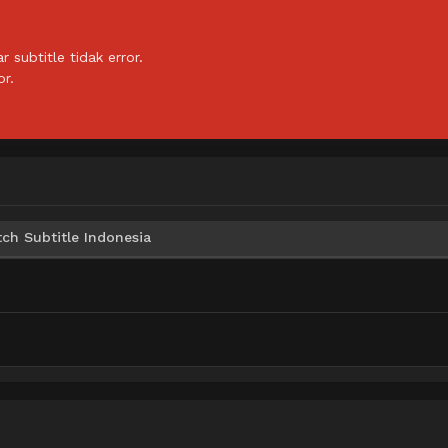
subtitle tidak error.
or.
h Subtitle Indonesia