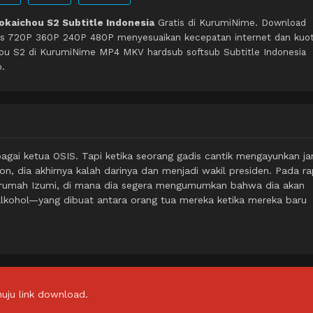
kaichou S2 Subtitle Indonesia
Gratis di KurumiNime. Download
itas 720P 360P 240P 480P menyesuaikan kecepatan internet dan kuo
ou S2 di KurumiNime MP4 MKV hardsub softsub Subtitle Indonesia
o.
agai ketua OSIS. Tapi ketika seorang gadis cantik mengayunkan jan
n, dia akhirnya kalah darinya dan menjadi wakil presiden. Pada r
ke rumah Izumi, di mana dia segera mengumumkan bahwa dia akan
h alkohol—yang dibuat antara orang tua mereka ketika mereka baru
uju link download.