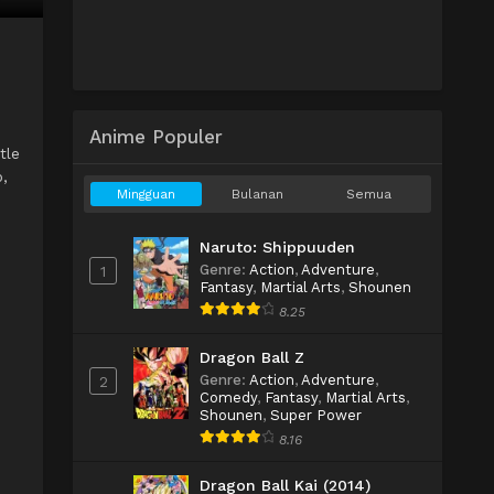
Anime Populer
tle
o,
Mingguan
Bulanan
Semua
Naruto: Shippuuden
Genre
:
Action
,
Adventure
,
1
Fantasy
,
Martial Arts
,
Shounen
8.25
Dragon Ball Z
Genre
:
Action
,
Adventure
,
2
Comedy
,
Fantasy
,
Martial Arts
,
Shounen
,
Super Power
8.16
Dragon Ball Kai (2014)