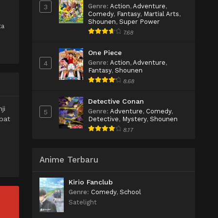
Genre
:
Action
,
Adventure
,
3
Comedy
,
Fantasy
,
Martial Arts
,
Shounen
,
Super Power
ta
7.68
One Piece
Genre
:
Action
,
Adventure
,
4
Fantasy
,
Shounen
8.68
Detective Conan
ji
Genre
:
Adventure
,
Comedy
,
5
apat
Detective
,
Mystery
,
Shounen
8.17
Anime Terbaru
Kirio Fanclub
Genre
:
Comedy
,
School
Satelight