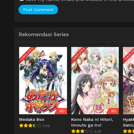
Rekomendasi Series
COMPLETED
COMPLETED
COMPLE
BD
BD
Medaka Box
Kono Naka ni Hitori,
Hyak
Imouto ga Iru!
Samu
7.02
6.51