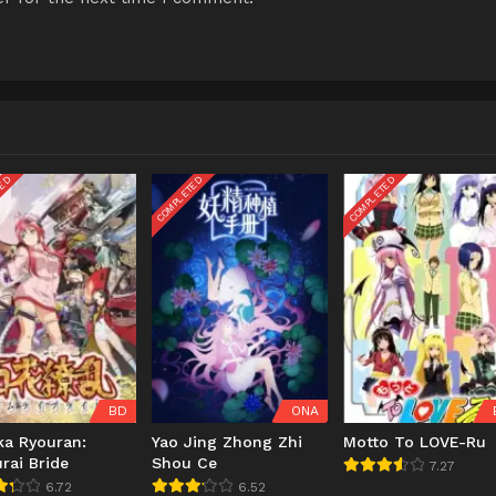
TED
COMPLETED
COMPLETED
BD
ONA
ka Ryouran:
Yao Jing Zhong Zhi
Motto To LOVE-Ru
rai Bride
Shou Ce
7.27
6.72
6.52