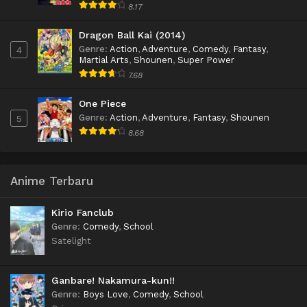
8.17
Dragon Ball Kai (2014)
Genre
:
Action
,
Adventure
,
Comedy
,
Fantasy
,
4
Martial Arts
,
Shounen
,
Super Power
7.68
One Piece
Genre
:
Action
,
Adventure
,
Fantasy
,
Shounen
5
8.68
Anime Terbaru
Kirio Fanclub
Genre
:
Comedy
,
School
Satelight
Ganbare! Nakamura-kun!!
Genre
:
Boys Love
,
Comedy
,
School