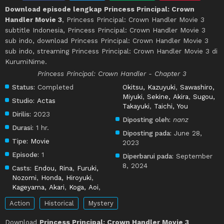
Download episode lengkap Princess Principal: Crown
Handler Movie 3
, Princess Principal: Crown Handler Movie 3
subtitle Indonesia, Princess Principal: Crown Handler Movie 3
sub indo, download Princess Principal: Crown Handler Movie 3
sub indo, streaming Princess Principal: Crown Handler Movie 3 di
KurumiNime.
Princess Principal: Crown Handler - Chapter 3
Status:
Completed
Okitsu, Kazuyuki
,
Sawashiro,
Miyuki
,
Sekine, Akira
,
Sugou,
Studio:
Actas
Takayuki
,
Taichi, You
Dirilis:
2023
Diposting oleh:
nanz
Durasi:
1 hr.
Diposting pada:
June 28,
Tipe:
Movie
2023
Episode:
1
Diperbarui pada:
September
8, 2024
Casts:
Endou, Rina
,
Furuki,
Nozomi
,
Honda, Hiroyuki
,
Kageyama, Akari
,
Koga, Aoi
,
Action
Historical
Mystery
Download
Princess Principal: Crown Handler Movie 3