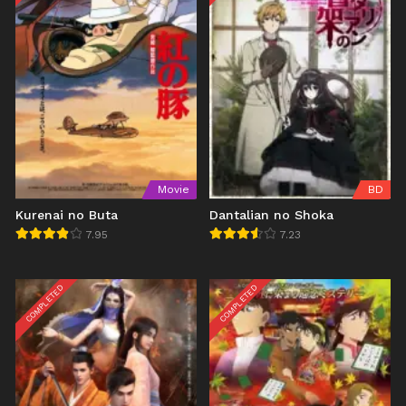
Movie
BD
Kurenai no Buta
Dantalian no Shoka
7.95
7.23
COMPLETED
COMPLETED