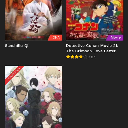
ONA
Movie
Sanshiliu Qi
Detective Conan Movie 21:
The Crimson Love Letter
7.67
COMPLETED