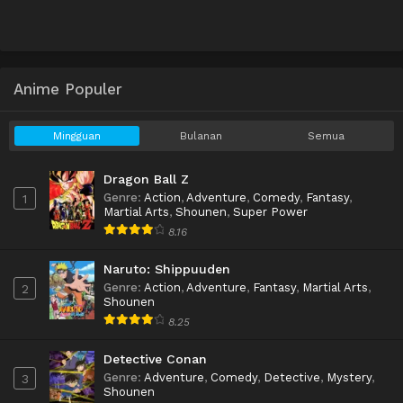
Anime Populer
Mingguan
Bulanan
Semua
Dragon Ball Z
Genre
:
Action
,
Adventure
,
Comedy
,
Fantasy
,
1
Martial Arts
,
Shounen
,
Super Power
8.16
Naruto: Shippuuden
Genre
:
Action
,
Adventure
,
Fantasy
,
Martial Arts
,
2
Shounen
8.25
Detective Conan
Genre
:
Adventure
,
Comedy
,
Detective
,
Mystery
,
3
Shounen