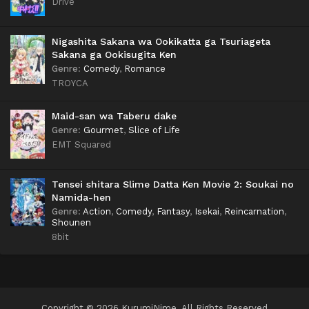
Drive
Nigashita Sakana wa Ookikatta ga Tsuriageta
Sakana ga Ookisugita Ken
Genre
:
Comedy
,
Romance
TROYCA
Maid-san wa Taberu dake
Genre
:
Gourmet
,
Slice of Life
EMT Squared
Tensei shitara Slime Datta Ken Movie 2: Soukai no
Namida-hen
Genre
:
Action
,
Comedy
,
Fantasy
,
Isekai
,
Reincarnation
,
Shounen
8bit
Copyright © 2026 KurumiNime. All Rights Reserved