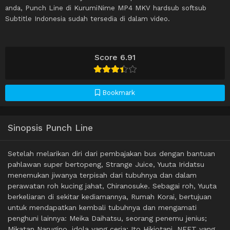
anda, Punch Line di KurumiNime MP4 MKV hardsub softsub
Subtitle Indonesia sudah tersedia di dalam video.
Score 6.91
Bookmark
Sinopsis Punch Line
Setelah melarikan diri dari pembajakan bus dengan bantuan
pahlawan super bertopeng, Strange Juice, Yuuta Iridatsu
menemukan jiwanya terpisah dari tubuhnya dan dalam
perawatan roh kucing jahat, Chiranosuke. Sebagai roh, Yuuta
berkeliaran di sekitar kediamannya, Rumah Korai, bertujuan
untuk mendapatkan kembali tubuhnya dan mengamati
penghuni lainnya: Meika Daihatsu, seorang penemu jenius;
Mikatan Narugino, idola yang ceria; Ito Hikiotani, NEET yang