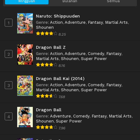
Mingguan
Bulanan
Semua
Naruto: Shippuuden
Genre
:
Action
,
Adventure
,
Fantasy
,
Martial Arts
,
1
Shounen
8.25
Dragon Ball Z
Genre
:
Action
,
Adventure
,
Comedy
,
Fantasy
,
2
Martial Arts
,
Shounen
,
Super Power
8.16
Dragon Ball Kai (2014)
Genre
:
Action
,
Adventure
,
Comedy
,
Fantasy
,
3
Martial Arts
,
Shounen
,
Super Power
7.68
Dragon Ball
Genre
:
Adventure
,
Comedy
,
Fantasy
,
Martial Arts
,
4
Shounen
,
Super Power
7.96