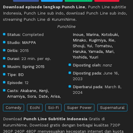
Download episode lengkap Punch Line
, Punch Line subtitle
Indonesia, Punch Line sub indo, download Punch Line sub indo,
streaming Punch Line di KurumiNime.
Punchline
Status:
Completed
Inoue, Marina
,
Kotobuki,
Minako
,
Kugimiya, Rie
,
Studio:
MAPPA
Shouji, Yui
,
Tomatsu,
Dirilis:
2015
Haruka
,
Yamada, Mari
,
Yoshida, Yuuri
Durasi:
23 min. per ep.
Diposting oleh:
nanz
Musim:
Spring 2015
Diposting pada:
June 16,
Tipe:
BD
2023
Episode:
12
Diperbarui pada:
March 8,
Casts:
Akabane, Kenji
,
2024
Amamiya, Sora
,
Date, Arisa
,
Comedy
Ecchi
Sci-Fi
Super Power
Supernatural
Download
Punch Line Subtitle Indonesia
Gratis di
KurumiNime. Download gratis dengan berbagai kualitas 720P
360P 240P 480P menyesuaikan kecepatan internet dan kuota