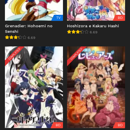
TV
BD
Grenadier: Hohoemi no
Hoshizora e Kakaru Hashi
Senshi
6.69
6.69
COMPLETED
COMPLETED
BD
BD