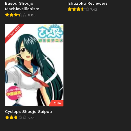
Busou Shoujo
Ishuzoku Reviewers
Machiavellianism
7.43
6.88
COMPLETED
ONA
Cyclops Shoujo Saipuu
5.73