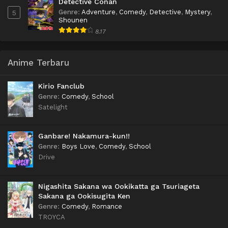
Detective Conan
Genre
:
Adventure
,
Comedy
,
Detective
,
Mystery
,
5
Shounen
8.17
Anime Terbaru
Kirio Fanclub
Genre
:
Comedy
,
School
Satelight
Ganbare! Nakamura-kun!!
Genre
:
Boys Love
,
Comedy
,
School
Drive
Nigashita Sakana wa Ookikatta ga Tsuriageta
Sakana ga Ookisugita Ken
Genre
:
Comedy
,
Romance
TROYCA