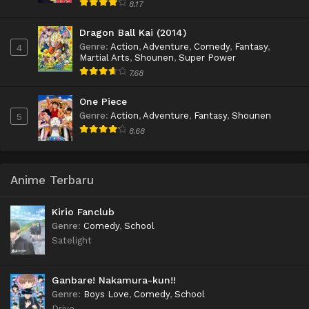
8.17
Dragon Ball Kai (2014)
Genre
:
Action
,
Adventure
,
Comedy
,
Fantasy
,
4
Martial Arts
,
Shounen
,
Super Power
7.68
One Piece
Genre
:
Action
,
Adventure
,
Fantasy
,
Shounen
5
8.68
Anime Terbaru
Kirio Fanclub
Genre
:
Comedy
,
School
Satelight
Ganbare! Nakamura-kun!!
Genre
:
Boys Love
,
Comedy
,
School
Drive