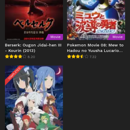
Movie
Movie
Berserk: Ougon Jidai-hen III
Pokemon Movie 08: Mew to
- Kourin (2013)
Hadou no Yuusha Lucario
(2005)
8.20
7.32
COMPLETED