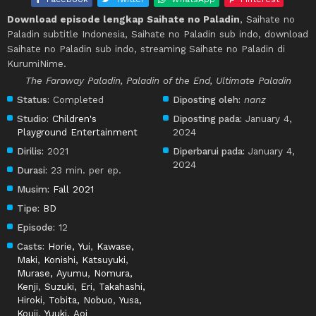
Download episode lengkap Saihate no Paladin
, Saihate no
Paladin subtitle Indonesia, Saihate no Paladin sub indo, download
Saihate no Paladin sub indo, streaming Saihate no Paladin di
KurumiNime.
The Faraway Paladin, Paladin of the End, Ultimate Paladin
Status:
Completed
Diposting oleh:
nanz
Studio:
Children's
Diposting pada:
January 4,
Playground Entertainment
2024
Dirilis:
2021
Diperbarui pada:
January 4,
2024
Durasi:
23 min. per ep.
Musim:
Fall 2021
Tipe:
BD
Episode:
12
Casts:
Horie, Yui
,
Kawase,
Maki
,
Konishi, Katsuyuki
,
Murase, Ayumu
,
Nomura,
Kenji
,
Suzuki, Eri
,
Takahashi,
Hiroki
,
Tobita, Nobuo
,
Yusa,
Kouji
,
Yuuki, Aoi