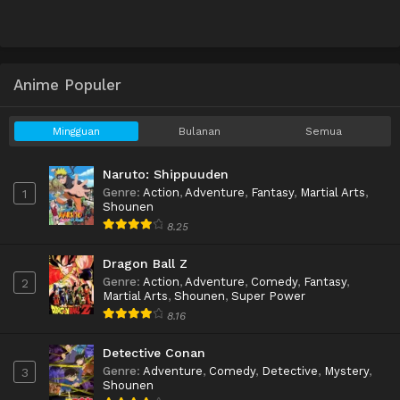
Anime Populer
Mingguan
Bulanan
Semua
Naruto: Shippuuden
Genre
:
Action
,
Adventure
,
Fantasy
,
Martial Arts
,
1
Shounen
8.25
Dragon Ball Z
Genre
:
Action
,
Adventure
,
Comedy
,
Fantasy
,
2
Martial Arts
,
Shounen
,
Super Power
8.16
Detective Conan
Genre
:
Adventure
,
Comedy
,
Detective
,
Mystery
,
3
Shounen