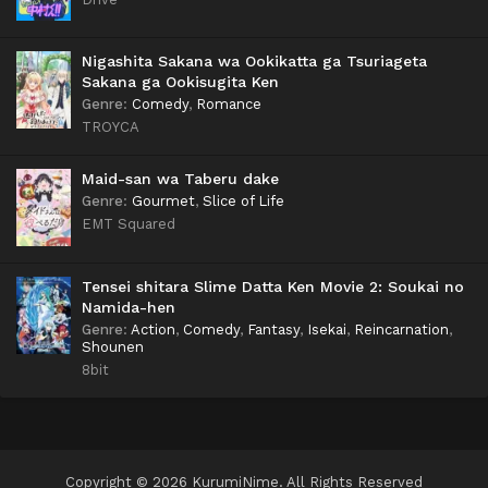
Nigashita Sakana wa Ookikatta ga Tsuriageta
Sakana ga Ookisugita Ken
Genre
:
Comedy
,
Romance
TROYCA
Maid-san wa Taberu dake
Genre
:
Gourmet
,
Slice of Life
EMT Squared
Tensei shitara Slime Datta Ken Movie 2: Soukai no
Namida-hen
Genre
:
Action
,
Comedy
,
Fantasy
,
Isekai
,
Reincarnation
,
Shounen
8bit
Copyright © 2026 KurumiNime. All Rights Reserved