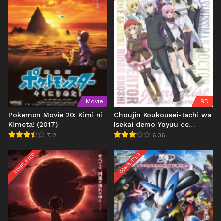
Movie
BD
Pokemon Movie 20: Kimi ni
Choujin Koukousei-tachi wa
Kimeta! (2017)
Isekai demo Yoyuu de
Ikinuku you desu!
7.12
6.36
COMPLETED
COMPLETED